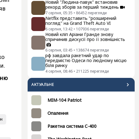
Новий "Людина-павук" встановив
рекорд зборів за перший тиждень
яв
7 серпня, 05:35
•
86452
перегляди
Netflix представить "розширений
погляд" на Grand Theft Auto VI
6 серпня, 13:42
•
107936
перегляди
Новий кліп Аріани Гранде знову
спричинив дискусії про її зовнішність
6 серпня, 03:45
•
138674
перегляди
рф завдала ракетний удар по
ко
передмістю Одеси по людному місцю
и.
біля ринку
4 серпня, 08:46
•
211225
перегляди
нню
АКТУАЛЬНЕ
MIM-104 Patriot
Опалення
н
Ракетна система С-400