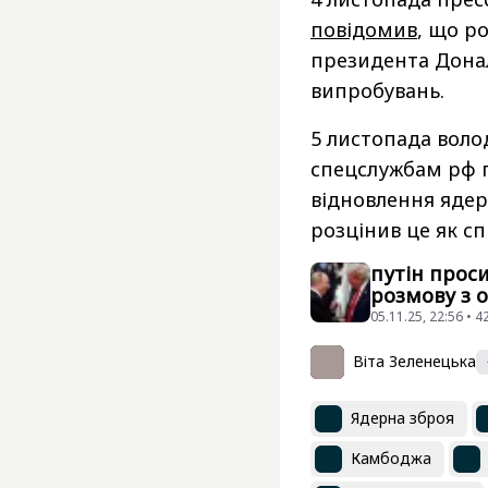
повідомив
, що р
президента Дона
випробувань.
5 листопада вол
спецслужбам рф 
відновлення ядер
розцінив це як сп
путін проси
розмову з 
05.11.25, 22:56 • 
Віта Зеленецька
Ядерна зброя
Камбоджа