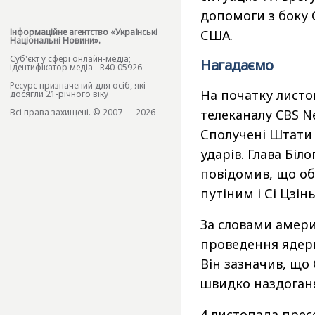
допомоги з боку 
Інформаційне агентство «Українські
США.
Національні Новини».
Cуб'єкт у сфері онлайн-медіа;
Нагадаємо
ідентифікатор медіа - R40-05926
Ресурс призначений для осіб, які
На початку листо
досягли 21-річного віку
Всі права захищені. © 2007 — 2026
телеканалу CBS 
Сполучені Штати 
ударів. Глава Біл
повідомив, що о
путіним і Сі Цзі
За словами амер
проведення ядерни
Він зазначив, що
швидко наздоганя
4 листопада прес