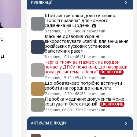
ПУБЛІКАЦІЇ
Щоб айстри цвіли довго й пишно:
"золоті правила" для кожного
садівника на щодень
8 серпня, 12:15
•
48691
перегляди
Маск не дозволив Україні
що
використовувати Starlink для знищення
російських пускових установок
балістичних ракет
ід
8 серпня, 10:14
•
46181
перегляди
Черг із тисяч вантажівок на кордоні
немає: у ДПСУ пояснили, що насправді
показує система “єЧерга”
ЕКСКЛЮЗИВ
7 серпня, 15:13
•
85419
перегляди
Що обов’язково потрібно встигнути
зробити на городі до кінця літа
7 серпня, 12:39
•
68453
перегляди
.
Підробка медичних документів може
коштувати Odrex ліцензії
ЕКСКЛЮЗИВ
7 серпня, 06:00
•
73957
перегляди
АКТУАЛЬНI ЛЮДИ