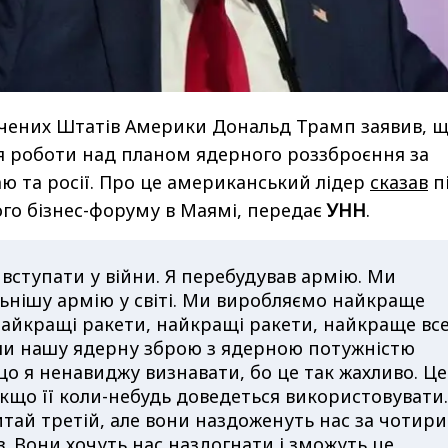
чених Штатів Америки Дональд Трамп заявив, 
я роботи над планом ядерного роззброєння за
ю та росії. Про це американський лідер
сказав
п
го бізнес-форуму в Маямі, передає
УНН
.
вступати у війни. Я перебудував армію. Ми
ьнішу армію у світі. Ми виробляємо найкраще
айкращі ракети, найкращі ракети, найкраще все
и нашу ядерну зброю з ядерною потужністю
о я ненавиджу визнавати, бо це так жахливо. Це
якщо її коли-небудь доведеться використовувати.
Китай третій, але вони наздоженуть нас за чотири
ів. Вони хочуть нас наздогнати і зможуть це