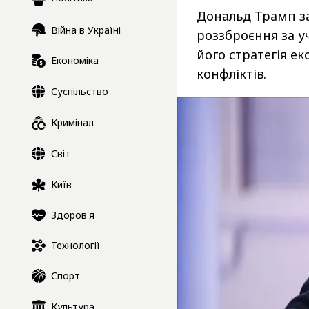
Дональд Трамп з
Війна в Україні
роззброєння за уч
його стратегія е
Економіка
конфліктів.
Суспільство
Кримінал
Світ
Київ
Здоров'я
Технології
Спорт
Культура