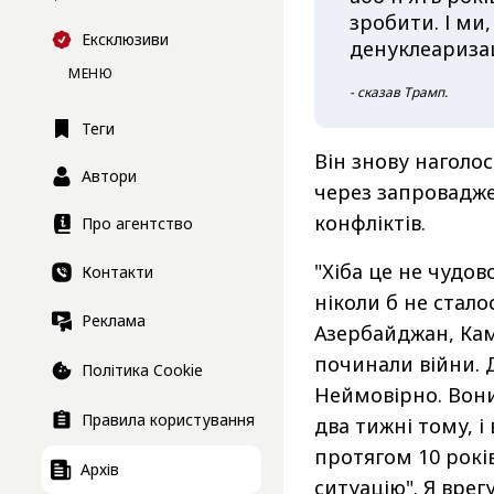
зробити. І м
Ексклюзиви
денуклеаризац
МЕНЮ
- сказав Трамп.
Теги
Він знову наголос
Автори
через запровадж
конфліктів.
Про агентство
"Хіба це не чудов
Контакти
ніколи б не сталос
Реклама
Азербайджан, Камб
починали війни. Д
Політика Cookie
Неймовірно. Вони
Правила користування
два тижні тому, і
протягом 10 рокі
Архів
ситуацію". Я врег