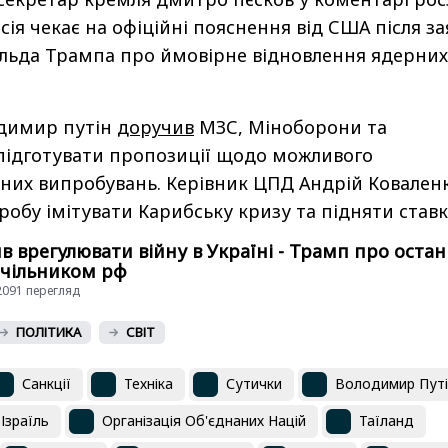
осія чекає на офіційні пояснення від США після за
льда Трампа про ймовірне відновлення ядерних
одимир путін
доручив
МЗС, Міноборони та
підготувати пропозиції щодо можливого
них випробувань. Керівник ЦПД Андрій Ковален
робу імітувати Карибську кризу та підняти ставк
в врегулювати війну в Україні - Трамп про оста
очільником рф
42091 перегляд
ПОЛІТИКА
СВІТ
Санкції
Техніка
Сутички
Володимир Путі
Ізраїль
Організація Об'єднаних Націй
Таїланд