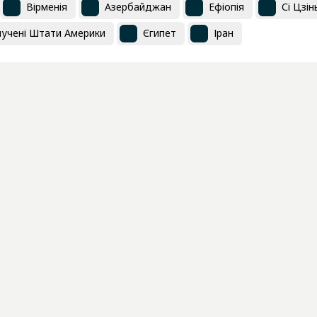
Вірменія
Азербайджан
Ефіопія
Сі Цзін
учені Штати Америки
Єгипет
Іран