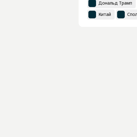
Дональд Трамп
Китай
Спол