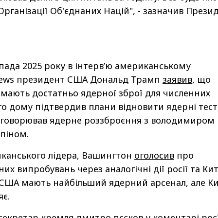
Організації Об'єднаних Націй", - зазначив Прези
пада 2025 року в інтерв’ю американському
News президент США Дональд Трамп
заявив
, що
мають достатньо ядерної зброї для численних
ого дому підтвердив плани відновити ядерні тест
бговорював ядерне роззброєння з володимиром
ньпіном.
иканського лідера, Вашингтон
оголосив
про
х випробувань через аналогічні дії росії та Ки
 США мають найбільший ядерний арсенал, але К
є.
секретар кремля дмитро пєсков у коментарі рос