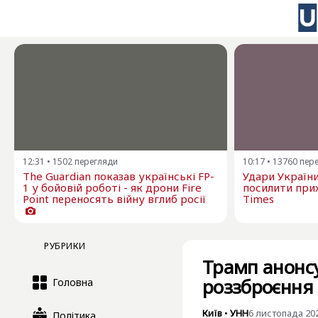
12:31
•
1502
перегляди
10:17
•
13760
пер
The Guardian показав українські FP-
Удари Україн
1 у бойовій роботі - як дрони Fire
посилити прих
Point переносять війну вглиб росії
Times
РУБРИКИ
Трамп анонс
роззброєння 
Головна
Київ
•
УНН
6 листопада 202
Політика