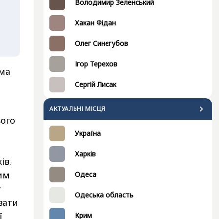
Володимир Зеленський
Хакан Фідан
Олег Синєгубов
Ігор Терехов
ема
Сергій Лисак
АКТУАЛЬНІ МІСЦЯ
ього
Україна
Харків
ів.
ним
Одеса
у
Одеська область
вати
ї
Крим