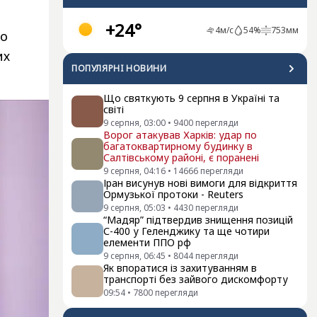
+24°
4
м/с
54
%
753
мм
що
их
ПОПУЛЯРНI НОВИНИ
Що святкують 9 серпня в Україні та
світі
9 серпня, 03:00
•
9400
перегляди
Ворог атакував Харків: удар по
багатоквартирному будинку в
Салтівському районі, є поранені
9 серпня, 04:16
•
14666
перегляди
Іран висунув нові вимоги для відкриття
Ормузької протоки - Reuters
9 серпня, 05:03
•
4430
перегляди
“Мадяр” підтвердив знищення позицій
С-400 у Геленджику та ще чотири
елементи ППО рф
9 серпня, 06:45
•
8044
перегляди
Як впоратися із захитуванням в
транспорті без зайвого дискомфорту
09:54
•
7800
перегляди