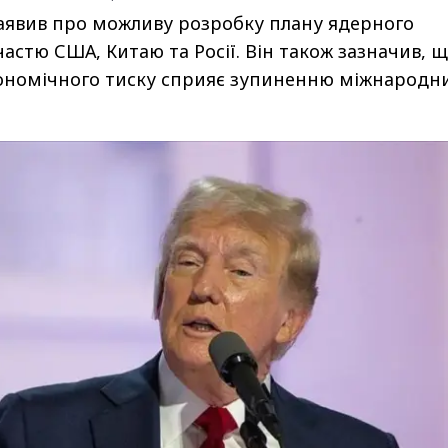
аявив про можливу розробку плану ядерного
астю США, Китаю та Росії. Він також зазначив, 
кономічного тиску сприяє зупиненню міжнародн