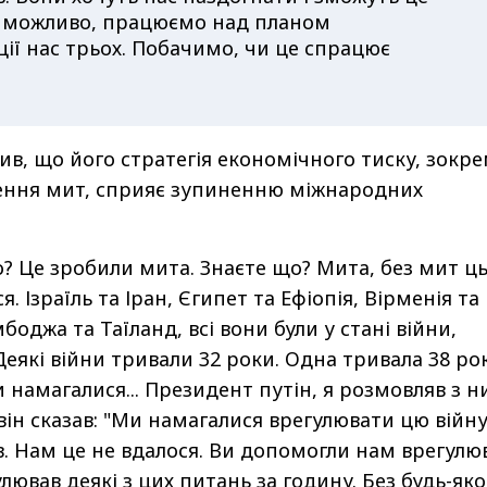
и, можливо, працюємо над планом
ії нас трьох. Побачимо, чи це спрацює
ив, що його стратегія економічного тиску, зокр
ення мит, сприяє зупиненню міжнародних
о? Це зробили мита. Знаєте що? Мита, без мит ц
я. Ізраїль та Іран, Єгипет та Ефіопія, Вірменія та
оджа та Таїланд, всі вони були у стані війни,
еякі війни тривали 32 роки. Одна тривала 38 рок
 намагалися... Президент путін, я розмовляв з 
 він сказав: "Ми намагалися врегулювати цю війн
в. Нам це не вдалося. Ви допомогли нам врегулю
улював деякі з цих питань за годину. Без будь-яко