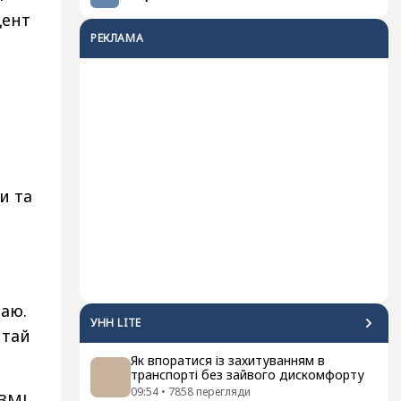
дент
РЕКЛАМА
и та
таю.
УНН LITE
итай
Як впоратися із захитуванням в
транспорті без зайвого дискомфорту
09:54
•
7858
перегляди
ЗМІ