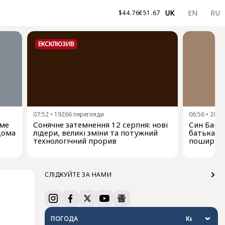
UK
EN
RU
$
44.76
€
51.67
ЕКСКЛЮЗИВ
07:52
•
19266
перегляди
06:56
•
2097
име
Сонячне затемнення 12 серпня: нові
Син Байд
ідома
лідери, великі зміни та потужний
батька-е
технологічний прорив
поширюєт
СЛІДКУЙТЕ ЗА НАМИ
ПОГОДА