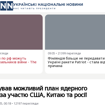
егляди
09:05
•
21399
перегляди
и по рф можуть
Фінляндія більше не передават
ильників війни - The
Україні ракети Patriot - стала в
причина
ував можливий план ядерного
за участю США, Китаю та росії
5, 00:18
•
12197
перегляди