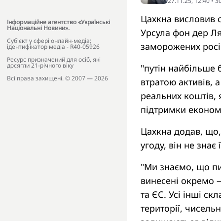
27.11.25, 12:40 • 
Цахкна висловив 
Інформаційне агентство «Українські
Національні Новини».
Урсула фон дер Л
Cуб'єкт у сфері онлайн-медіа;
заморожених росій
ідентифікатор медіа - R40-05926
Ресурс призначений для осіб, які
досягли 21-річного віку
"путін найбільше 
Всі права захищені. © 2007 — 2026
втратою активів, 
реальних коштів, 
підтримки економі
Цахкна додав, що
угоду, він не знає 
"Ми знаємо, що п
винесені окремо 
та ЄС. Усі інші с
території, чисельн