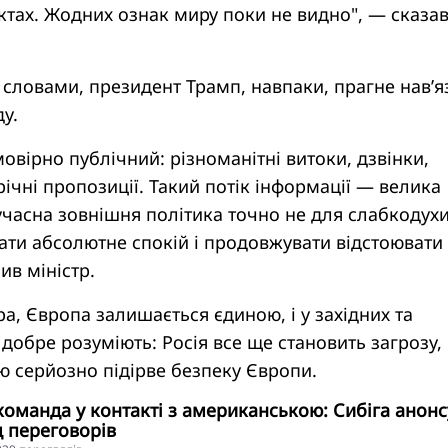
ктах. Жодних ознак миру поки не видно", — сказа
 словами, президент Трамп, навпаки, прагне нав’я
у.
мовірно публічний: різноманітні витоки, дзвінки,
річні пропозиції. Такий потік інформації — велика
 сучасна зовнішня політика точно не для слабкодухи
ати абсолютне спокій і продовжувати відстоювати 
ив міністр.
ра, Європа залишається єдиною, і у західних та
добре розуміють: Росія все ще становить загрозу, 
ю серйозно підірве безпеку Європи.
команда у контакті з американською: Сибіга анон
 переговорів