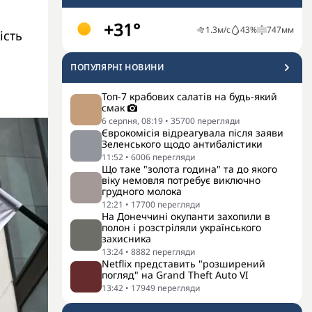
+31°
1.3
м/с
43
%
747
мм
ість
ПОПУЛЯРНI НОВИНИ
Топ-7 крабових салатів на будь-який
смак
6 серпня, 08:19
•
35700
перегляди
Єврокомісія відреагувала після заяви
Зеленського щодо антибалістики
11:52
•
6006
перегляди
Що таке "золота година" та до якого
віку немовля потребує виключно
грудного молока
12:21
•
17700
перегляди
На Донеччині окупанти захопили в
полон і розстріляли українського
захисника
13:24
•
8882
перегляди
Netflix представить "розширений
погляд" на Grand Theft Auto VI
13:42
•
17949
перегляди