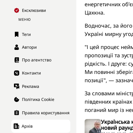
енергетичних об’є
Ексклюзиви
Цахкна.
МЕНЮ
Водночас, за його
Україні мирну угод
Теги
"І цей процес ней
Автори
пропозиції та зуст
Про агентство
рідкість. І друге:
Ми повинні зберіг
Контакти
позиції", — зазнач
Реклама
За словами мініст
Політика Cookie
південних країнах 
поганий мир із не
Правила користування
Українська 
Архів
новий раунд