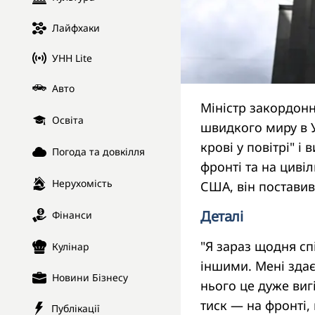
Лайфхаки
УНН Lite
Авто
Міністр закордонн
Освіта
швидкого миру в У
крові у повітрі" 
Погода та довкілля
фронті та на циві
Нерухомість
США, він постави
Деталі
Фінанси
"Я зараз щодня сп
Кулінар
іншими. Мені здаєт
Новини Бізнесу
нього це дуже ви
тиск — на фронті,
Публікації