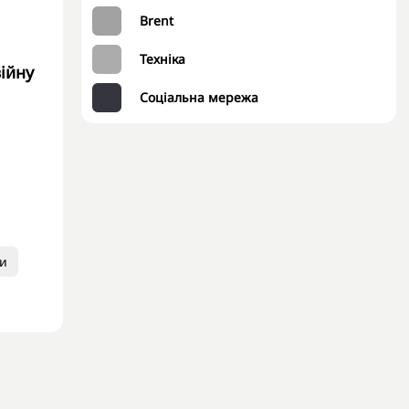
Brent
Техніка
війну
Соціальна мережа
и