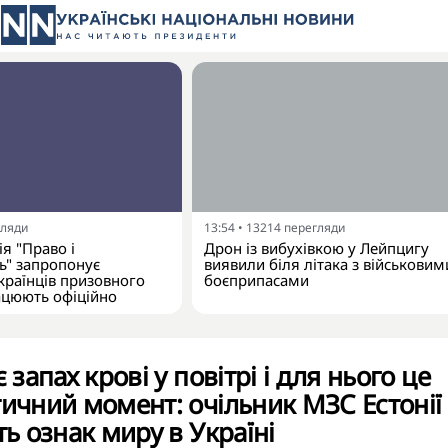
гляди
13:54
•
13214
перегляди
я "Право і
Дрон із вибухівкою у Лейпцигу
ь" запропонує
виявили біля літака з військовим
країнців призовного
боєприпасами
рацюють офіційно
 запах крові у повітрі і для нього це
тичний момент: очільник МЗС Естонії
ть ознак миру в Україні