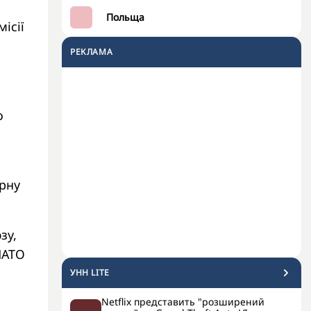
Польща
ісії
РЕКЛАМА
о
рну
зу,
НАТО
УНН LITE
Netflix представить "розширений