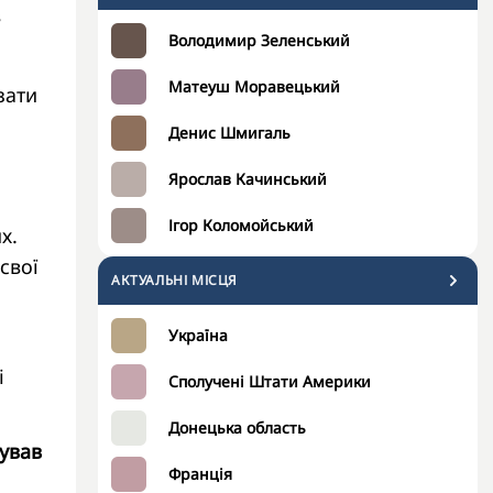
в
Володимир Зеленський
Матеуш Моравецький
зати
Денис Шмигаль
Ярослав Качинський
Ігор Коломойський
х.
свої
АКТУАЛЬНІ МІСЦЯ
Україна
і
Сполучені Штати Америки
Донецька область
сував
Франція