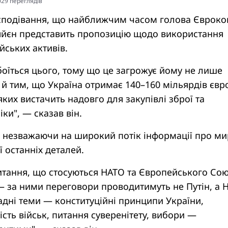
3029 переглядiв
сподівання, що найближчим часом голова Євроком
яйєн представить пропозицію щодо використання
ських активів.
боїться цього, тому що це загрожує йому не лише
а й тим, що Україна отримає 140–160 мільярдів євр
яких вистачить надовго для закупівлі зброї та
ки", — сказав він.
, незважаючи на широкий потік інформації про ми
її останніх деталей.
итання, що стосуються НАТО та Європейського Сою
— за ними переговори проводитимуть не Путін, а 
кладні теми — конституційні принципи України,
ість військ, питання суверенітету, вибори —