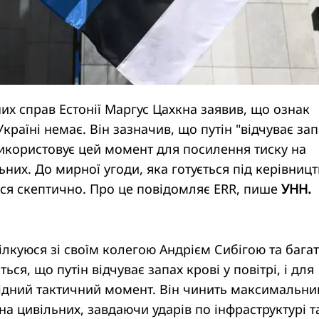
их справ Естонії Маргус Цахкна заявив, що ознак
країні немає. Він зазначив, що путін "відчуває зап
і використовує цей момент для посилення тиску на
льних. До мирної угоди, яка готується під керівниц
вся скептично. Про це повідомляє ERR, пише
УНН.
ілкуюся зі своїм колегою Андрієм Сибігою та бага
ься, що путін відчуває запах крові у повітрі, і для
гідний тактичний момент. Він чинить максимальни
 на цивільних, завдаючи ударів по інфраструктурі т