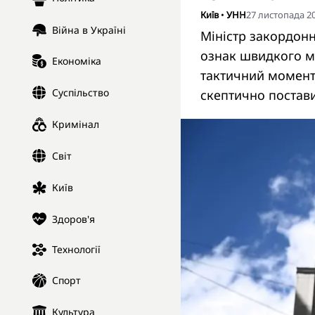
Київ
•
УНН
27 листопада 20
Війна в Україні
Міністр закордонн
ознак швидкого ми
Економіка
тактичний момент 
Суспільство
скептично постав
Кримінал
Світ
Київ
Здоров'я
Технології
Спорт
Культура