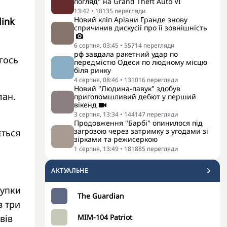
погляд" на Grand Theft Auto VI
13:42
•
18135
перегляди
Новий кліп Аріани Гранде знову
link
спричинив дискусії про її зовнішність
6 серпня, 03:45
•
55714
перегляди
рф завдала ракетний удар по
гось
передмістю Одеси по людному місцю
біля ринку
4 серпня, 08:46
•
131016
перегляди
Новий "Людина-павук" здобув
лан.
приголомшливий дебют у перший
вікенд
3 серпня, 13:34
•
144147
перегляди
Продовження "Барбі" опинилося під
загрозою через затримку з угодами зі
ється
зірками та режисеркою
1 серпня, 13:49
•
181885
перегляди
АКТУАЛЬНЕ
тупки
The Guardian
в три
MIM-104 Patriot
вів