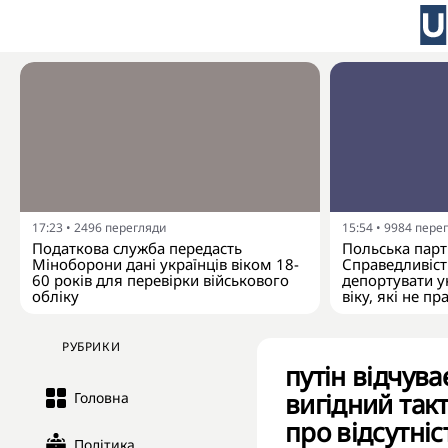
17:23
•
2496
перегляди
15:54
•
9984
пере
Податкова служба передасть
Польська парті
Міноборони дані українців віком 18-
Справедливіст
60 років для перевірки військового
депортувати у
обліку
віку, які не п
РУБРИКИ
путін відчуває
вигідний так
Головна
про відсутніс
Політика