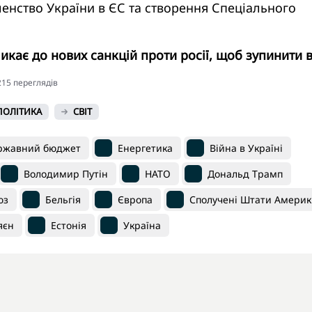
енство України в ЄС та створення Спеціального
ликає до нових санкцій проти росії, щоб зупинити 
4215 переглядiв
ПОЛІТИКА
СВІТ
ржавний бюджет
Енергетика
Війна в Україні
Володимир Путін
НАТО
Дональд Трамп
юз
Бельгія
Європа
Сполучені Штати Америк
яєн
Естонія
Україна