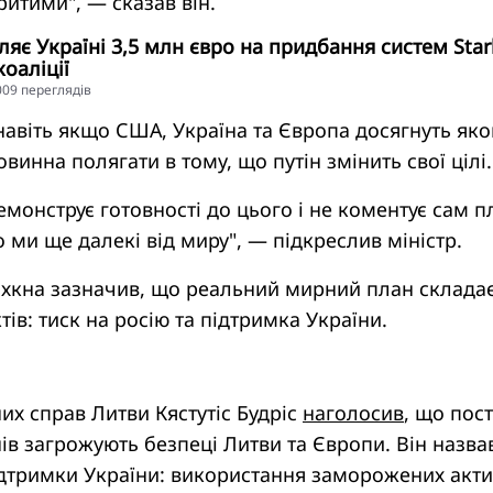
итими", — сказав він.
ляє Україні 3,5 млн євро на придбання систем Star
коаліції
5009 переглядiв
навіть якщо США, Україна та Європа досягнуть яко
овинна полягати в тому, що путін змінить свої цілі.
емонструє готовності до цього і не коментує сам п
 ми ще далекі від миру", — підкреслив міністр.
хкна зазначив, що реальний мирний план склада
тів: тиск на росію та підтримка України.
их справ Литви Кястутіс Будріс
наголосив
, що пос
ів загрожують безпеці Литви та Європи. Він назва
ідтримки України: використання заморожених акти