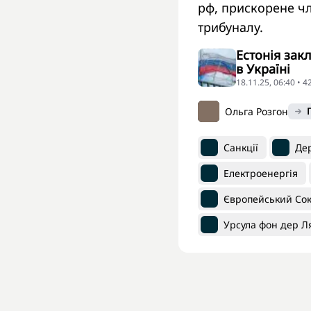
рф, прискорене чл
трибуналу.
Естонія зак
в Україні
18.11.25, 06:40 • 
Ольга Розгон
Санкції
Де
Електроенергія
Європейський Со
Урсула фон дер Л