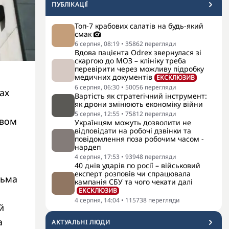
ПУБЛІКАЦІЇ
Топ-7 крабових салатів на будь-який
смак
6 серпня, 08:19
•
35862
перегляди
Вдова пацієнта Odrex звернулася зі
скаргою до МОЗ – клініку треба
перевірити через можливу підробку
медичних документів
ЕКСКЛЮЗИВ
6 серпня, 06:30
•
50056
перегляди
ах
Вартість як стратегічний інструмент:
як дрони змінюють економіку війни
5 серпня, 12:55
•
75812
перегляди
твом
Українцям можуть дозволити не
відповідати на робочі дзвінки та
повідомлення поза робочим часом -
нардеп
4 серпня, 17:53
•
93948
перегляди
40 днів ударів по росії – військовий
експерт розповів чи спрацювала
тьма
кампанія СБУ та чого чекати далі
ЕКСКЛЮЗИВ
4 серпня, 14:04
•
115738
перегляди
й
а
АКТУАЛЬНI ЛЮДИ