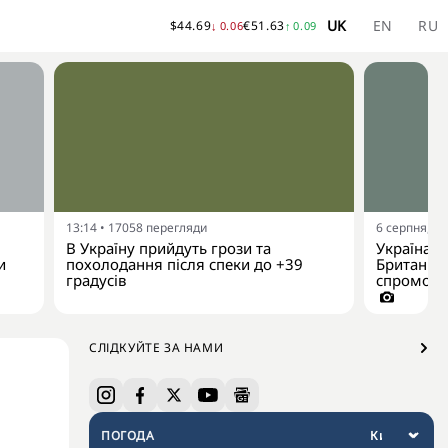
UK
EN
RU
$
44.69
€
51.63
↓
0.06
↑
0.09
13:14
•
17058
перегляди
6 серпня, 10
В Україну прийдуть грози та
Україна р
и
похолодання після спеки до +39
Британії 
градусів
спроможно
СЛІДКУЙТЕ ЗА НАМИ
ПОГОДА