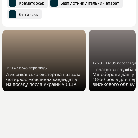
Краматорськ
Безпілотний літальний апарат
Куп'янськ
17:23
•
14139
перегляди
19:14
•
8746
перегляди
Податкова служба п
Американська експертка назвала
Міноборони дані укр
чотирьох можливих кандидатів
18-60 років для пер
на посаду посла України у США
військового обліку