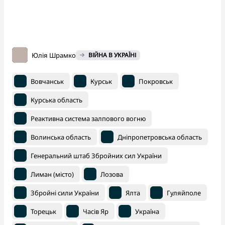
Юлія Шрамко
ВІЙНА В УКРАЇНІ
Вовчанськ
Курськ
Покровськ
Курська область
Реактивна система залпового вогню
Волинська область
Дніпропетровська область
Генеральний штаб Збройних сил України
Лиман (місто)
Лозова
Збройні сили України
Ялта
Гуляйполе
Торецьк
Часів Яр
Україна