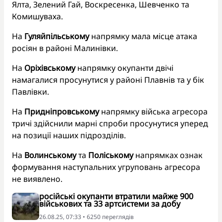
Ялта, Зелений Гай, Воскресенка, Шевченко та
Комишуваха.
На
Гуляйпільському
напрямку мала місце атака
росіян в районі Малинівки.
На
Оріхівському
напрямку окупанти двічі
намагалися просунутися у районі Плавнів та у бік
Павлівки.
На
Придніпровському
напрямку війська агресора
тричі здійснили марні спроби просунутися уперед
на позиції наших підрозділів.
На
Волинському
та
Поліському
напрямках ознак
формування наступальних угруповань агресора
не виявлено.
російські окупанти втратили майже 900
військових та 33 артсистеми за добу
26.08.25, 07:33 • 6250 переглядiв