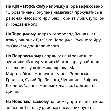
На
Краматорському
напрямку вчора зафіксовано
13 боєзіткнень, окупант намагався просуватись в
районах Часового Яру, Білої Гори та у бік Ступочок
й Предтечиного.
На
Торецькому
напрямку ворог здійснив шість
атак у районах Диліївки, Торецька, Русиного Яру
та Олександро-Калинового.
На
Покровському
напрямку наші захисники
зупинили 43 штурмових дій агресора у районах
населених пунктів Никанорівка, Маяк,
Миролюбівка, Новоекономічне, Родинське,
Гродівка, Сухий Яр, Лисівка, Чунишине, Звірове,
Котлине, Удачне, Новомиколаївка, Горіхове та
Дачне.
На
Новопавлівському
напрямку противник вчора
здійснив 19 атак у районах населених пунктів