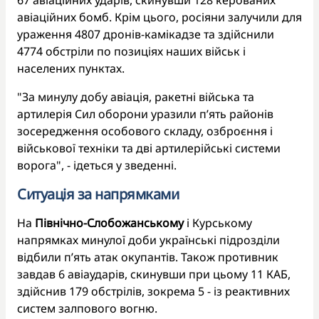
67 авіаційних ударів, скинувши 128 керованих
авіаційних бомб. Крім цього, росіяни залучили для
ураження 4807 дронів-камікадзе та здійснили
4774 обстріли по позиціях наших військ і
населених пунктах.
"За минулу добу авіація, ракетні війська та
артилерія Сил оборони уразили п’ять районів
зосередження особового складу, озброєння і
військової техніки та дві артилерійські системи
ворога", - ідеться у зведенні.
Ситуація за напрямками
На
Північно-Слобожанському
і Курському
напрямках минулої доби українські підрозділи
відбили п’ять атак окупантів. Також противник
завдав 6 авіаударів, скинувши при цьому 11 КАБ,
здійснив 179 обстрілів, зокрема 5 - із реактивних
систем залпового вогню.