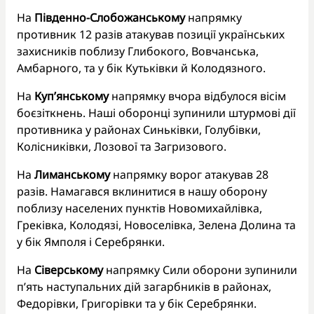
На
Південно-Слобожанському
напрямку
противник 12 разів атакував позиції українських
захисників поблизу Глибокого, Вовчанська,
Амбарного, та у бік Кутьківки й Колодязного.
На
Куп’янському
напрямку вчора відбулося вісім
боєзіткнень. Наші оборонці зупинили штурмові дії
противника у районах Синьківки, Голубівки,
Колісниківки, Лозової та Загризового.
На
Лиманському
напрямку ворог атакував 28
разів. Намагався вклинитися в нашу оборону
поблизу населених пунктів Новомихайлівка,
Греківка, Колодязі, Новоселівка, Зелена Долина та
у бік Ямполя і Серебрянки.
На
Сіверському
напрямку Сили оборони зупинили
п’ять наступальних дій загарбників в районах,
Федорівки, Григорівки та у бік Серебрянки.