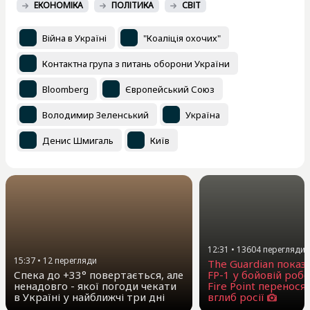
ЕКОНОМІКА
ПОЛІТИКА
СВІТ
Війна в Україні
"Коаліція охочих"
Контактна група з питань оборони України
Bloomberg
Європейський Союз
Володимир Зеленський
Україна
Денис Шмигаль
Київ
12:31
•
13604
перегляди
15:37
•
12
перегляди
The Guardian показ
Спека до +33° повертається, але
FP-1 у бойовій робо
ненадовго - якої погоди чекати
Fire Point перенося
в Україні у найближчі три дні
вглиб росії