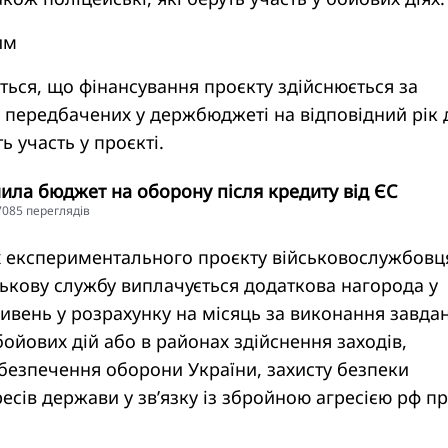
вим
ється, що фінансування проєкту здійснюється за
, передбачених у держбюджеті на відповідний рік 
ть участь у проєкті.
ила бюджет на оборону після кредиту від ЄС
27085 переглядiв
х експериментального проєкту військовослужбовц
ськову службу виплачується додаткова нагорода у
гривень у розрахунку на місяць за виконання завдан
ойових дій або в районах здійснення заходів,
безпечення оборони України, захисту безпеки
ресів держави у зв’язку із збройною агресією рф п