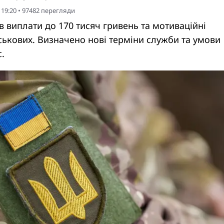
 19:20
•
97482
перегляди
 виплати до 170 тисяч гривень та мотиваційні
ськових. Визначено нові терміни служби та умови
.