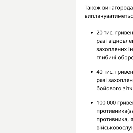
Також винагорода 
виплачуватиметьс
20 тис. гриве
разі відновле
захоплених і
глибині оборо
40 тис. гриве
разі захоплен
бойового зіт
100 000 гриве
противника(з
противника, 
військовослу