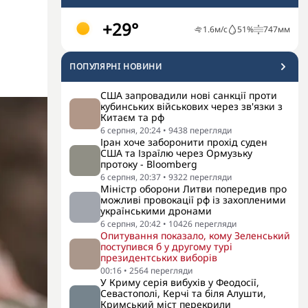
+29°
1.6
м/с
51
%
747
мм
ПОПУЛЯРНI НОВИНИ
США запровадили нові санкції проти
кубинських військових через зв'язки з
Китаєм та рф
6 серпня, 20:24
•
9438
перегляди
Іран хоче заборонити прохід суден
США та Ізраїлю через Ормузьку
протоку - Bloomberg
6 серпня, 20:37
•
9322
перегляди
Міністр оборони Литви попередив про
можливі провокації рф із захопленими
українськими дронами
6 серпня, 20:42
•
10426
перегляди
Опитування показало, кому Зеленський
поступився б у другому турі
президентських виборів
00:16
•
2564
перегляди
У Криму серія вибухів у Феодосії,
Севастополі, Керчі та біля Алушти,
Кримський міст перекрили