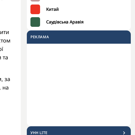
Китай
Саудівська Аравія
чити
РЕКЛАМА
ктом
ої
 та
, за
, на
УНН LITE
.