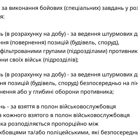
за виконання бойових (спеціальних) завдань у ро
я:
нь (в розрахунку на добу) - за ведення штурмових д
ння (повернення) позицій (будівель, споруд),
нфільтрованими групами (підрозділами) противника
ни своїх військ (підрозділів);
нь (в розрахунку на добу) - за ведення штурмових д
ня позицій (будівель, споруд) безпосередньо на лін
кнення або у глибині оборони противника;
нь - за взяття в полон військовослужбовця
а кожного взятого в полон військовослужбовця
яка розподіляється пропорційно між
жбовцями та/або поліцейськими, які безпосередн