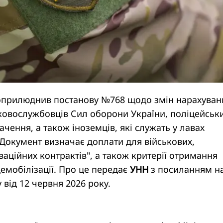
в оприлюднив постанову №768 щодо змін нарахуван
ьковослужбовців Сил оборони України, поліцейськ
чення, а також іноземців, які служать у лавах
. Документ визначає доплати для військових,
аційних контрактів", а також критерії отримання
демобілізації. Про це передає
УНН
з посиланням н
 від 12 червня 2026 року.