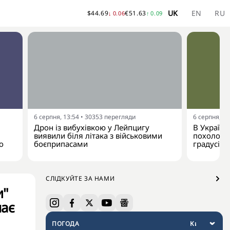
UK
EN
RU
$
44.69
€
51.63
↓
0.06
↑
0.09
6 серпня, 13:54
•
30353
перегляди
6 серпня, 13
Дрон із вибухівкою у Лейпцигу
В Україну
виявили біля літака з військовими
похолодан
о
боєприпасами
градусів
СЛІДКУЙТЕ ЗА НАМИ
и"
чає
ПОГОДА