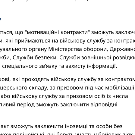
у
ється, що "мотиваційні контракти" зможуть заклю
, які приймаються на військову службу за контра
дувального органу Міністерства оборони, Державн
жби, Служби безпеки, Служби зовнішньої розвідки
спеціального зв’язку та захисту інформації.
кові, які проходять військову службу за контрактом
церського складу, за призовом під час мобілізації
або військову службу за призовом осіб із числа
бливий період зможуть заключити відповідні
акт зможуть заключити іноземці та особи без
кож поліцейські, які беруть участь у бойових діях