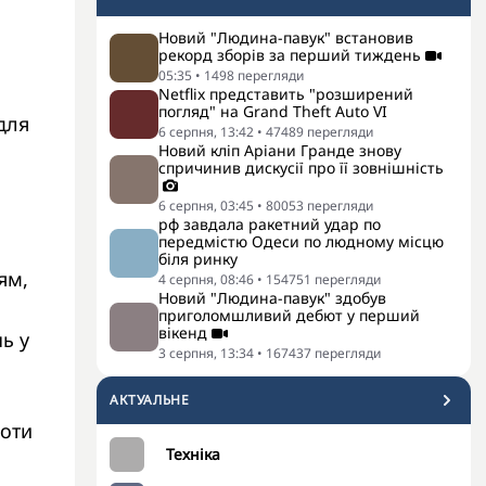
Новий "Людина-павук" встановив
рекорд зборів за перший тиждень
05:35
•
1498
перегляди
Netflix представить "розширений
погляд" на Grand Theft Auto VI
для
6 серпня, 13:42
•
47489
перегляди
Новий кліп Аріани Гранде знову
спричинив дискусії про її зовнішність
6 серпня, 03:45
•
80053
перегляди
рф завдала ракетний удар по
передмістю Одеси по людному місцю
біля ринку
ям,
4 серпня, 08:46
•
154751
перегляди
Новий "Людина-павук" здобув
приголомшливий дебют у перший
вікенд
ь у
3 серпня, 13:34
•
167437
перегляди
АКТУАЛЬНЕ
роти
Техніка