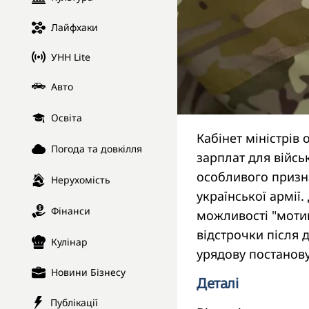
Лайфхаки
УНН Lite
Авто
Освіта
Кабінет міністрі
Погода та довкілля
зарплат для війс
особливого призна
Нерухомість
української армії
Фінанси
можливості "мотив
відстрочки після 
Кулінар
урядову постанову
Новини Бізнесу
Деталі
Публікації