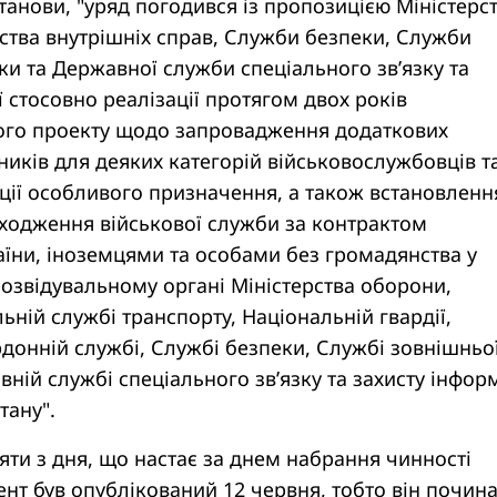
танови, "уряд погодився із пропозицією Міністерс
ства внутрішніх справ, Служби безпеки, Служби
ки та Державної служби спеціального зв’язку та
ї стосовно реалізації протягом двох років
го проекту щодо запровадження додаткових
иків для деяких категорій військовослужбовців т
ції особливого призначення, а також встановленн
ходження військової служби за контрактом
їни, іноземцями та особами без громадянства у
озвідувальному органі Міністерства оборони,
ьній службі транспорту, Національній гвардії,
донній службі, Службі безпеки, Службі зовнішньо
вній службі спеціального зв’язку та захисту інформ
стану".
яти з дня, що настає за днем набрання чинності
нт був опублікований 12 червня, тобто він почин