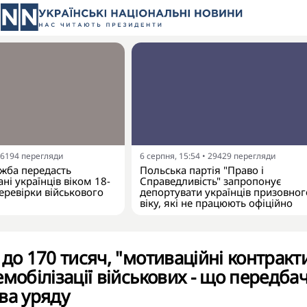
6194
перегляди
6 серпня, 15:54
•
29429
перегляди
жба передасть
Польська партія "Право і
ні українців віком 18-
Справедливість" запропонує
еревірки військового
депортувати українців призовног
віку, які не працюють офіційно
 до 170 тисяч, "мотиваційні контракт
мобілізації військових - що передба
ва уряду