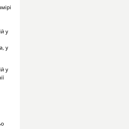
змірі
ій у
, у
ій у
ії
ьо