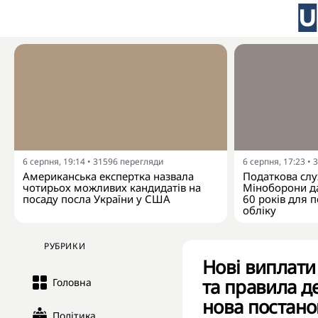
6 серпня, 19:14
•
31596
перегляди
6 серпня, 17:23
•
3
Американська експертка назвала
Податкова слу
чотирьох можливих кандидатів на
Міноборони да
посаду посла України у США
60 років для п
обліку
РУБРИКИ
Нові виплати
та правила де
Головна
нова постано
Політика