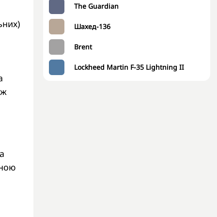
The Guardian
ьних)
Шахед-136
я
Brent
Lockheed Martin F-35 Lightning II
а
іж
а
иною