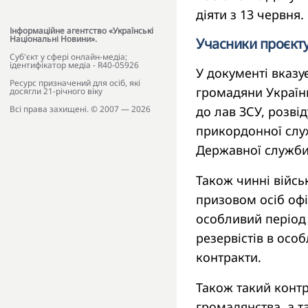
діяти з 13 червня.
Інформаційне агентство «Українські
Національні Новини».
Учасники проєкт
Cуб'єкт у сфері онлайн-медіа;
ідентифікатор медіа - R40-05926
У документі вказу
Ресурс призначений для осіб, які
громадяни України
досягли 21-річного віку
до лав ЗСУ, розві
Всі права захищені. © 2007 — 2026
прикордонної слу
Державної служби 
Також чинні війсь
призовом осіб офі
особливий період 
резервістів в осо
контракти.
Також такий контр
громадянства, а та