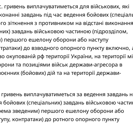
с. гривень виплачуватиметься для військових, які
иконанні завдань під час ведення бойових (спеціал
вого зіткнення з противником на відстані виконанн
них) завдань військовою частиною (підрозділом,
) першого ешелону оборони або наступу
нтратаки) до взводного опорного пункту включно, 
о окупованій рф території України, на території м
рони та позиціями військ держави-агресора в
оєнних (бойових) дій та на території держави-
. гривень виплачуватиметься за ведення завдань н
я бойових (спеціальних) завдань військовою част
крема зведеним) першого ешелону оборони або
тупу, контратаки) до ротного опорного пункту