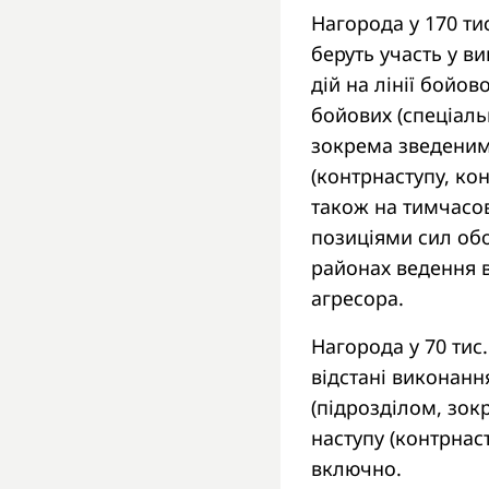
Нагорода у 170 ти
беруть участь у в
дій на лінії бойо
бойових (спеціаль
зокрема зведеним
(контрнаступу, ко
також на тимчасов
позиціями сил обо
районах ведення в
агресора.
Нагорода у 70 тис
відстані виконанн
(підрозділом, зо
наступу (контрнас
включно.