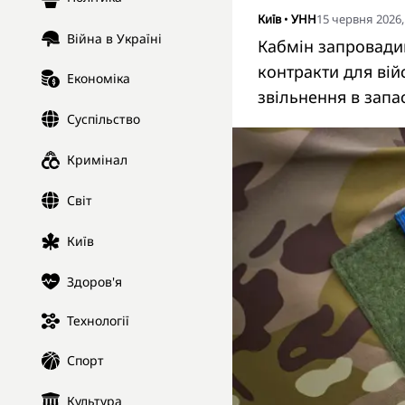
Київ
•
УНН
15 червня 2026,
Війна в Україні
Кабмін запровадив
контракти для вій
Економіка
звільнення в запас
Суспільство
Кримінал
Світ
Київ
Здоров'я
Технології
Спорт
Культура