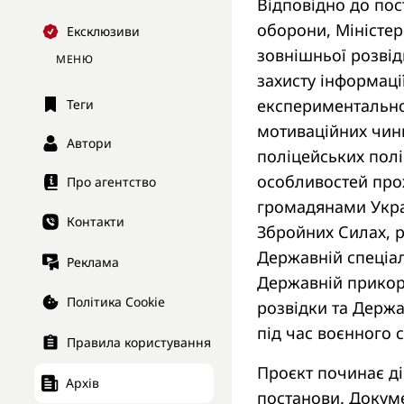
Відповідно до пос
оборони, Міністер
Ексклюзиви
зовнішньої розвід
МЕНЮ
захисту інформаці
експериментально
Теги
мотиваційних чинн
Автори
поліцейських полі
особливостей про
Про агентство
громадянами Укра
Контакти
Збройних Силах, р
Державній спеціал
Реклама
Державній прикор
Політика Cookie
розвідки та Держа
під час воєнного 
Правила користування
Проєкт починає ді
Архів
постанови. Докуме