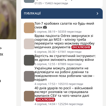
01:05
•
15463
перегляди
ПУБЛІКАЦІЇ
Топ-7 крабових салатів на будь-який
смак
6 серпня, 08:19
•
50359
перегляди
Вдова пацієнта Odrex звернулася зі
скаргою до МОЗ – клініку треба
перевірити через можливу підробку
ь
медичних документів
ЕКСКЛЮЗИВ
6 серпня, 06:30
•
61941
перегляди
их
Вартість як стратегічний інструмент:
як дрони змінюють економіку війни
5 серпня, 12:55
•
87889
перегляди
Українцям можуть дозволити не
відповідати на робочі дзвінки та
повідомлення поза робочим часом -
нардеп
а
4 серпня, 17:53
•
105310
перегляди
40 днів ударів по росії – військовий
експерт розповів чи спрацювала
кампанія СБУ та чого чекати далі
ЕКСКЛЮЗИВ
4 серпня, 14:04
•
125294
перегляди