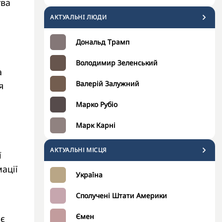
тва
АКТУАЛЬНI ЛЮДИ
Дональд Трамп
Володимир Зеленський
а
Валерій Залужний
я
Марко Рубіо
Марк Карні
АКТУАЛЬНІ МІСЦЯ
ї
ації
Україна
Сполучені Штати Америки
Ємен
ає