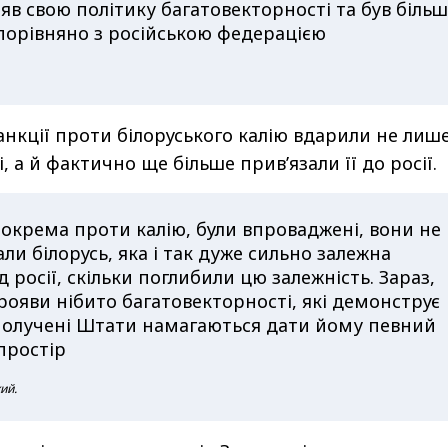
яв свою політику багатовекторності та був більш
порівняно з російською федерацією
анкції проти білоруського калію вдарили не лиш
і, а й фактично ще більше прив’язали її до росії.
 зокрема проти калію, були впроваджені, вони не
ли білорусь, яка і так дуже сильно залежна
 росії, скільки поглибили цю залежність. Зараз,
ояви нібито багатовекторності, які демонструє
получені Штати намагаються дати йому певний
простір
ий.