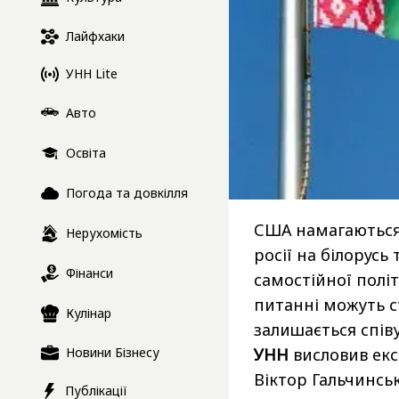
Лайфхаки
УНН Lite
Авто
Освіта
Погода та довкілля
США намагаються 
Нерухомість
росії на білорус
Фінанси
самостійної полі
питанні можуть с
Кулінар
залишається співу
Новини Бізнесу
УНН
висловив екс
Віктор Гальчинсь
Публікації