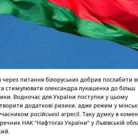
через питання білоруських добрив послабити 
ь та стимулювати олександра лукашенка до більш
тики. Водночас для України поступки у цьому
творити додаткові ризики, адже режим у мінськ
часником російської агресії. Таку думку в комен
речник НАК "Нафтогаз України" у Львівській обла
кий.