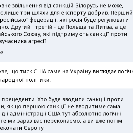
овне звільнення від санкцій Білорусь не може,
 є лише три шляхи для експорту добрив. Перший
російської федерації, які росія буде регулювати
ідно. Другий і третій - це Польща та Литва, а це
йського Союзу, які підтримують санкції проти
івучасника агресії
й.
жає, що тиск США саме на Україну виглядає логі
народної політики.
и прецеденти. Хто буде вводити санкції проти
ни, якщо першою санкції не вводитиме сама
 дії адміністрації США тут абсолютно логічні.
те ми зараз вас переконаємо, а ви вже потім
реконати Європу