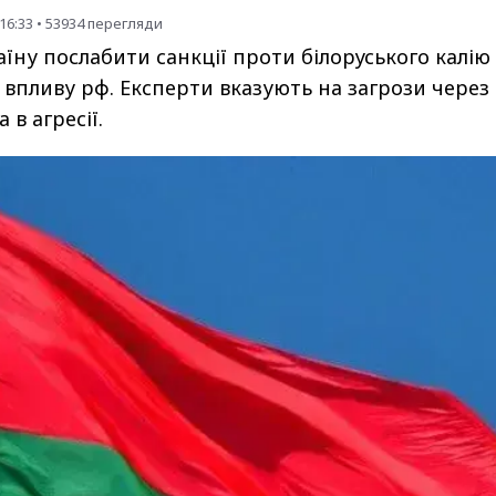
16:33
•
53934
перегляди
їну послабити санкції проти білоруського калію
впливу рф. Експерти вказують на загрози через
 в агресії.