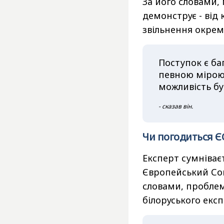
За його словами, 
демонструє - від
звільнення окреми
Поступок є баг
певною мірою 
можливість бу
- сказав він.
Чи погодиться Є
Експерт сумніваєт
Європейський Сою
словами, проблема
білоруського експ