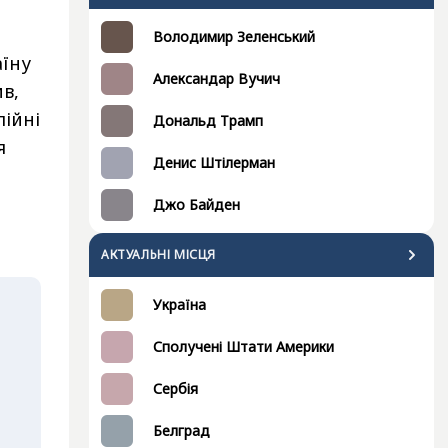
Володимир Зеленський
аїну
Александар Вучич
в,
лійні
Дональд Трамп
я
Денис Штілерман
Джо Байден
АКТУАЛЬНІ МІСЦЯ
Україна
Сполучені Штати Америки
Сербія
Белград