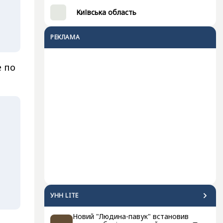
Київська область
РЕКЛАМА
е по
УНН LITE
Новий "Людина-павук" встановив