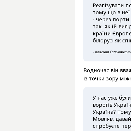
Реалізувати п
тому що в неї
- через порти 
так, як їй виг
країни Європе
білорусі як сп
- пояснив Гальчинськи
Водночас він вва
із точки зору між
У нас уже бул
ворогів Украї
Україна? Тому
Мовляв, давай
спробуєте пе