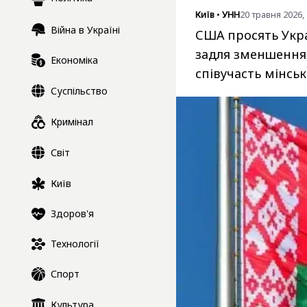
Київ
•
УНН
20 травня 2026, 
Війна в Україні
США просять Укра
задля зменшення 
Економіка
співучасть мінська
Суспільство
Кримінал
Світ
Київ
Здоров'я
Технології
Спорт
Культура