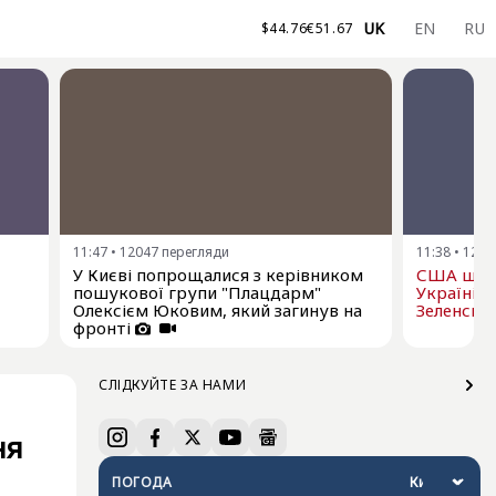
UK
EN
RU
$
44.76
€
51.67
11:47
•
12047
перегляди
11:38
•
1212
У Києві попрощалися з керівником
США щом
пошукової групи "Плацдарм"
Україні р
Олексієм Юковим, який загинув на
Зеленськ
фронті
СЛІДКУЙТЕ ЗА НАМИ
ня
ПОГОДА