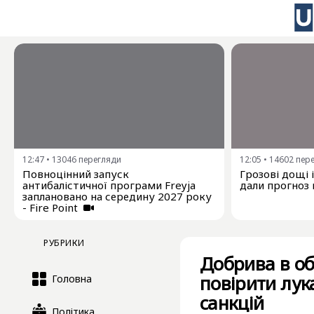
12:47
•
13046
перегляди
12:05
•
14602
пер
Повноцінний запуск
Грозові дощі 
антибалістичної програми Freyja
дали прогноз 
заплановано на середину 2027 року
- Fire Point
РУБРИКИ
Добрива в обм
повірити лук
Головна
санкцій
Політика