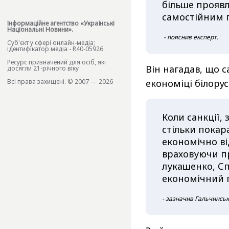
більше проявл
самостійним 
Інформаційне агентство «Українські
Національні Новини».
- пояснив експерт.
Cуб'єкт у сфері онлайн-медіа;
ідентифікатор медіа - R40-05926
Ресурс призначений для осіб, які
Він нагадав, що с
досягли 21-річного віку
Всі права захищені. © 2007 — 2026
економіці білорус
Коли санкції,
стільки покара
економічно від
враховуючи пр
лукашенко, С
економічний 
- зазначив Гальчинськ