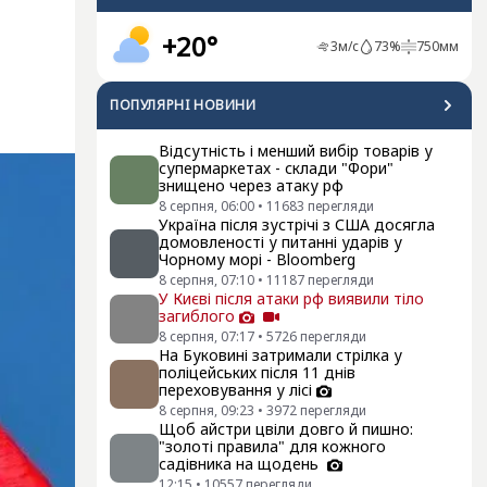
+20°
3
м/с
73
%
750
мм
ПОПУЛЯРНI НОВИНИ
Відсутність і менший вибір товарів у
супермаркетах - склади "Фори"
знищено через атаку рф
8 серпня, 06:00
•
11683
перегляди
Україна після зустрічі з США досягла
домовленості у питанні ударів у
Чорному морі - Bloomberg
8 серпня, 07:10
•
11187
перегляди
У Києві після атаки рф виявили тіло
загиблого
8 серпня, 07:17
•
5726
перегляди
На Буковині затримали стрілка у
поліцейських після 11 днів
переховування у лісі
8 серпня, 09:23
•
3972
перегляди
Щоб айстри цвіли довго й пишно:
"золоті правила" для кожного
садівника на щодень
12:15
•
10557
перегляди