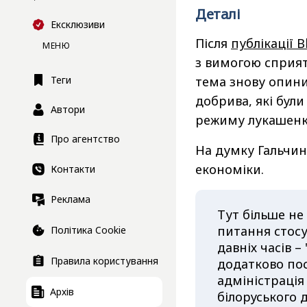
Деталі
Ексклюзиви
Після
публікації 
МЕНЮ
з вимогою сприят
Теги
тема знову опини
добрива, які бул
Автори
режиму лукашенка
Про агентство
На думку Гальчинс
економіки.
Контакти
Реклама
Тут більше не
питання стосу
Політика Cookie
давніх часів –
Правила користування
додатково пос
адміністраці
Архів
білоруського 