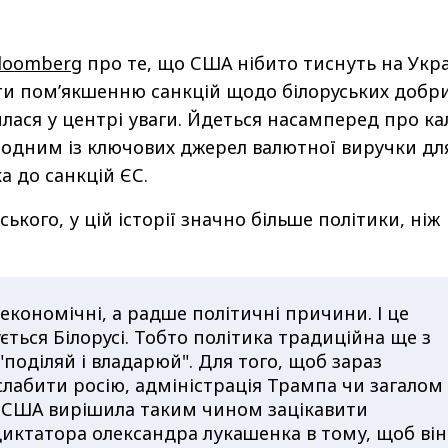
Bloomberg
про те, що США нібито тиснуть на Укр
и пом’якшенню санкцій щодо білоруських добри
лася у центрі уваги. Йдеться насамперед про ка
и одним із ключових джерел валютної виручки дл
 до санкцій ЄС.
ького, у цій історії значно більше політики, ніж
 економічні, а радше політичні причини. І це
ється Білорусі. Тобто політика традиційна ще з
 "поділяй і владарюй". Для того, щоб зараз
лабити росію, адміністрація Трампа чи загалом
я США вирішила таким чином зацікавити
диктатора олександра лукашенка в тому, щоб він