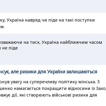
ку, Україна навряд чи піде на такі поступки
м.
езважаючи на тиск, Україна найближчим часом
и не піде
сує, але ризики для України залишаються
нув увагу на суперечливу політику мінська. З
шенко намагається покращити відносини із Зах
овжує дії, які створюють військові ризики для