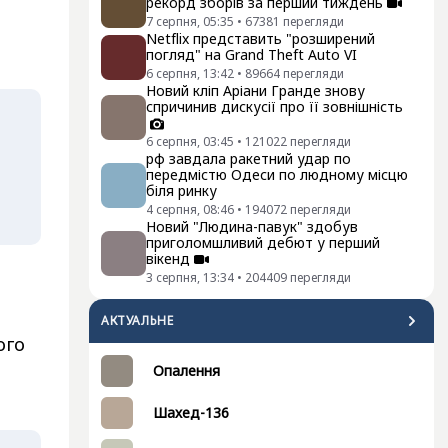
рекорд зборів за перший тиждень
7 серпня, 05:35
•
67381
перегляди
Netflix представить "розширений
погляд" на Grand Theft Auto VI
6 серпня, 13:42
•
89664
перегляди
Новий кліп Аріани Гранде знову
спричинив дискусії про її зовнішність
6 серпня, 03:45
•
121022
перегляди
рф завдала ракетний удар по
передмістю Одеси по людному місцю
біля ринку
4 серпня, 08:46
•
194072
перегляди
Новий "Людина-павук" здобув
приголомшливий дебют у перший
вікенд
3 серпня, 13:34
•
204409
перегляди
АКТУАЛЬНЕ
ого
Опалення
Шахед-136