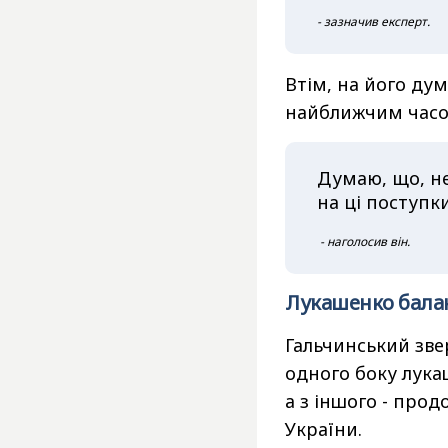
- зазначив експерт.
Втім, на його дум
найближчим часо
Думаю, що, н
на ці поступк
- наголосив він.
Лукашенко балан
Гальчинський звер
одного боку лука
а з іншого - прод
України.