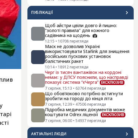
ПУБЛІКАЦІЇ
Щоб айстри цвіли довго й пишно:
"золоті правила" для кожного
садівника на щодень
12:15
•
10708
перегляди
Маск не дозволив Україні
використовувати Starlink для знищення
російських пускових установок
балістичних ракет
10:14
•
18912
перегляди
Черг із тисяч вантажівок на кордоні
немає: у ДПСУ пояснили, що насправді
вплив
показує система “єЧерга”
ЕКСКЛЮЗИВ
7 серпня, 15:13
•
63764
перегляди
Що обов’язково потрібно встигнути
зробити на городі до кінця літа
у
7 серпня, 12:39
•
47506
перегляди
Підробка медичних документів може
тарі
коштувати Odrex ліцензії
ЕКСКЛЮЗИВ
7 серпня, 06:00
•
54937
перегляди
сті
АКТУАЛЬНI ЛЮДИ