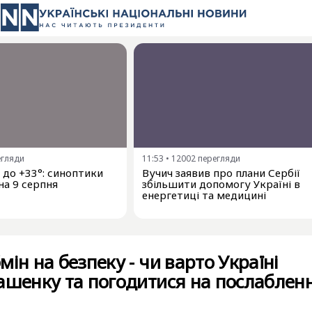
егляди
11:53
•
12002
перегляди
і до +33°: синоптики
Вучич заявив про плани Сербії
на 9 серпня
збільшити допомогу Україні в
енергетиці та медицині
ін на безпеку - чи варто Україні
ашенку та погодитися на послаблен