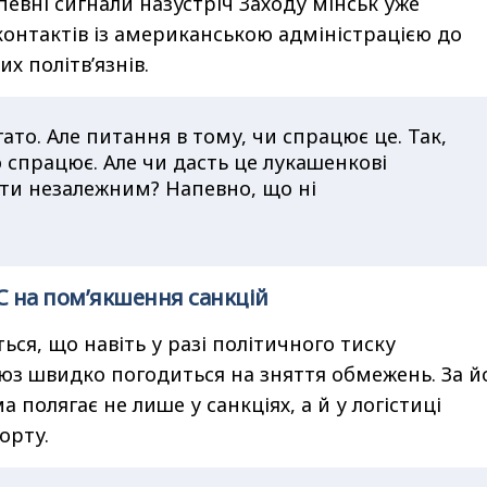
певні сигнали назустріч Заходу мінськ уже
 контактів із американською адміністрацією до
х політв’язнів.
ато. Але питання в тому, чи спрацює це. Так,
спрацює. Але чи дасть це лукашенкові
ти незалежним? Напевно, що ні
С на пом’якшення санкцій
ься, що навіть у разі політичного тиску
з швидко погодиться на зняття обмежень. За й
 полягає не лише у санкціях, а й у логістиці
орту.