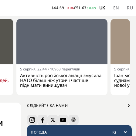
UK
EN
RU
$
44.69
€
51.63
↓
0.06
↑
0.09
5 серпня, 22:44
•
10963
перегляди
5 серпня, 20
Активність російської авіації змусила
Іран мож
дей,
НАТО більш ніж утричі частіше
суднами в
піднімати винищувачі
нової уго
СЛІДКУЙТЕ ЗА НАМИ
и
ПОГОДА