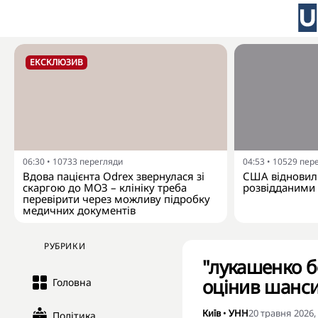
ЕКСКЛЮЗИВ
06:30
•
10733
перегляди
04:53
•
10529
пер
Вдова пацієнта Odrex звернулася зі
США відновил
скаргою до МОЗ – клініку треба
розвідданими з
перевірити через можливу підробку
медичних документів
РУБРИКИ
"лукашенко бо
оцінив шанси 
Головна
Київ
•
УНН
20 травня 2026,
Політика