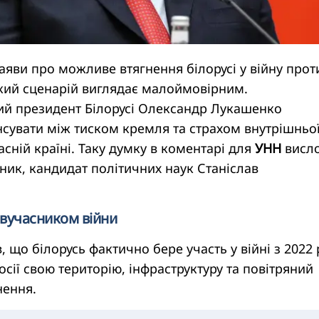
аяви про можливе втягнення білорусі у війну прот
акий сценарій виглядає малоймовірним.
 президент Білорусі Олександр Лукашенко
сувати між тиском кремля та страхом внутрішньо
ласній країні. Таку думку в коментарі для
УНН
висл
ик, кандидат політичних наук Станіслав
півучасником війни
 що білорусь фактично бере участь у війні з 2022 
осії свою територію, інфраструктуру та повітряний
нення.