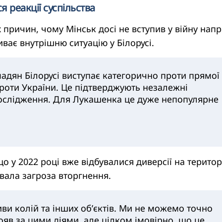
 реакції суспільства
 причин, чому Мінськ досі не вступив у війну напр
ває внутрішню ситуацію у Білорусі.
мадян Білорусі виступає категорично проти прямої
 проти України. Це підтверджують незалежні
дослідження. Для Лукашенка це дуже непопулярне
о у 2022 році вже відбувалися диверсії на територ
увала загроза вторгнення.
иви колій та інших об’єктів. Ми не можемо точно
тояв за цими діями, але цілком імовірно, що це