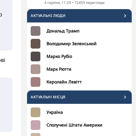
4 серпня, 11:29
•
72459
перегляди
р
АКТУАЛЬНI ЛЮДИ
Дональд Трамп
Володимир Зеленський
Марко Рубіо
ві
Марк Рютте
Керолайн Левітт
АКТУАЛЬНІ МІСЦЯ
Україна
Сполучені Штати Америки