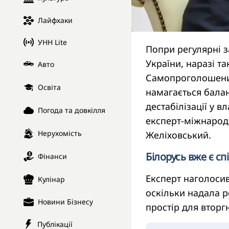
Лайфхаки
УНН Lite
Попри регулярні з
України, наразі т
Авто
Самопроголошений
Освіта
намагається балан
дестабілізації у в
Погода та довкілля
експерт-міжнародн
Нерухомість
Желіховський.
Білорусь вже є с
Фінанси
Експерт наголосив,
Кулінар
оскільки надала р
Новини Бізнесу
простір для вторг
Публікації