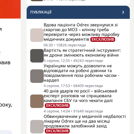
ПУБЛІКАЦІЇ
Вдова пацієнта Odrex звернулася зі
и
скаргою до МОЗ – клініку треба
перевірити через можливу підробку
медичних документів
ЕКСКЛЮЗИВ
06:30
•
10826
перегляди
Вартість як стратегічний інструмент:
ї
як дрони змінюють економіку війни
5 серпня, 12:55
•
49243
перегляди
овив
Українцям можуть дозволити не
відповідати на робочі дзвінки та
повідомлення поза робочим часом -
нардеп
4 серпня, 17:53
•
68409
перегляди
40 днів ударів по росії – військовий
експерт розповів чи спрацювала
кампанія СБУ та чого чекати далі
року,
ЕКСКЛЮЗИВ
4 серпня, 14:04
•
91649
перегляди
Обвинуваченим у медичній недбалості
лікарям Odrex ще на два місяці
продовжили запобіжний захід
ЕКСКЛЮЗИВ