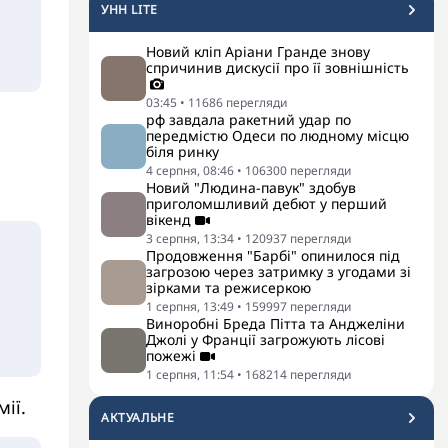
УНН LITE
Новий кліп Аріани Гранде знову
спричинив дискусії про її зовнішність
03:45
•
11686
перегляди
рф завдала ракетний удар по
передмістю Одеси по людному місцю
біля ринку
4 серпня, 08:46
•
106300
перегляди
Новий "Людина-павук" здобув
приголомшливий дебют у перший
вікенд
3 серпня, 13:34
•
120937
перегляди
Продовження "Барбі" опинилося під
загрозою через затримку з угодами зі
зірками та режисеркою
1 серпня, 13:49
•
159997
перегляди
Виноробні Бреда Пітта та Анджеліни
Джолі у Франції загрожують лісові
пожежі
1 серпня, 11:54
•
168214
перегляди
ії.
АКТУАЛЬНЕ