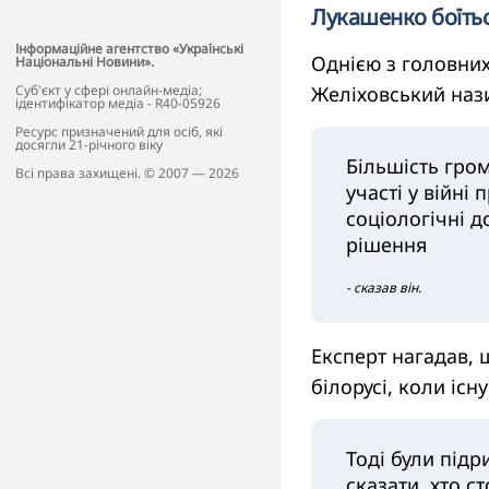
Лукашенко боїться
Інформаційне агентство «Українські
Однією з головних
Національні Новини».
Cуб'єкт у сфері онлайн-медіа;
Желіховський нази
ідентифікатор медіа - R40-05926
Ресурс призначений для осіб, які
досягли 21-річного віку
Більшість гро
Всі права захищені. © 2007 — 2026
участі у війні
соціологічні 
рішення
- сказав він.
Експерт нагадав, щ
білорусі, коли існ
Тоді були підр
сказати, хто с