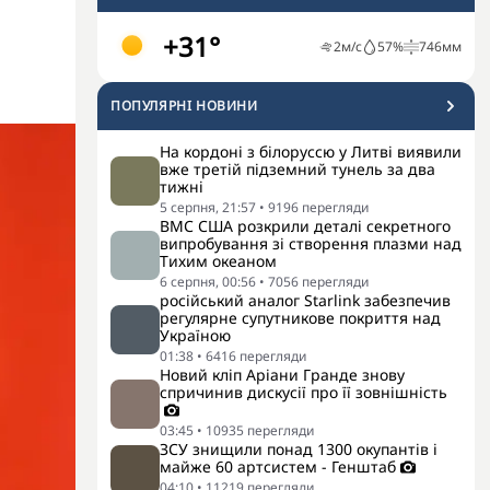
+31°
2
м/с
57
%
746
мм
ПОПУЛЯРНI НОВИНИ
На кордоні з білоруссю у Литві виявили
вже третій підземний тунель за два
тижні
5 серпня, 21:57
•
9196
перегляди
ВМС США розкрили деталі секретного
випробування зі створення плазми над
Тихим океаном
6 серпня, 00:56
•
7056
перегляди
російський аналог Starlink забезпечив
регулярне супутникове покриття над
Україною
01:38
•
6416
перегляди
Новий кліп Аріани Гранде знову
спричинив дискусії про її зовнішність
03:45
•
10935
перегляди
ЗСУ знищили понад 1300 окупантів і
майже 60 артсистем - Генштаб
04:10
•
11219
перегляди