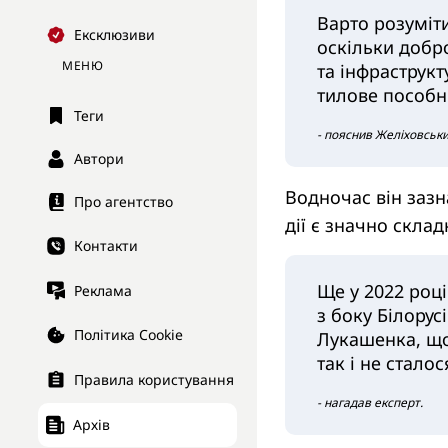
Варто розуміти
Ексклюзиви
оскільки добр
МЕНЮ
та інфраструкт
тилове пособни
Теги
- пояснив Желіховськи
Автори
Водночас він зазн
Про агентство
дії є значно скла
Контакти
Ще у 2022 роц
Реклама
з боку Білорус
Політика Cookie
Лукашенка, що
так і не сталос
Правила користування
- нагадав експерт.
Архів