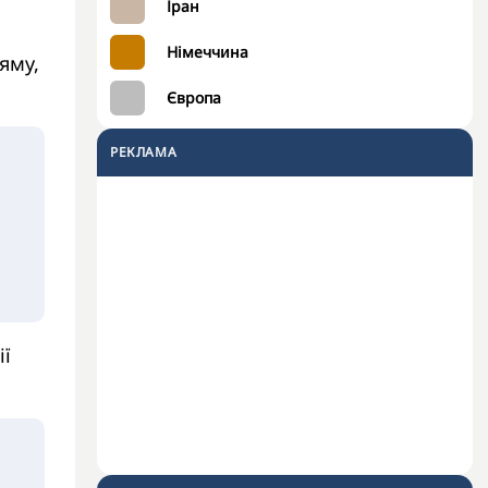
Іран
Німеччина
яму,
Європа
РЕКЛАМА
ії