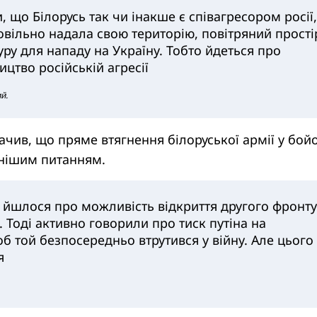
, що Білорусь так чи інакше є співагресором росії,
овільно надала свою територію, повітряний прості
уру для нападу на Україну. Тобто йдеться про
цтво російській агресії
й.
ачив, що пряме втягнення білоруської армії у бойо
днішим питанням.
і йшлося про можливість відкриття другого фронту
і. Тоді активно говорили про тиск путіна на
б той безпосередньо втрутився у війну. Але цього
я