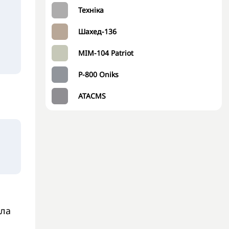
Техніка
Шахед-136
MIM-104 Patriot
P-800 Oniks
,
ATACMS
ала