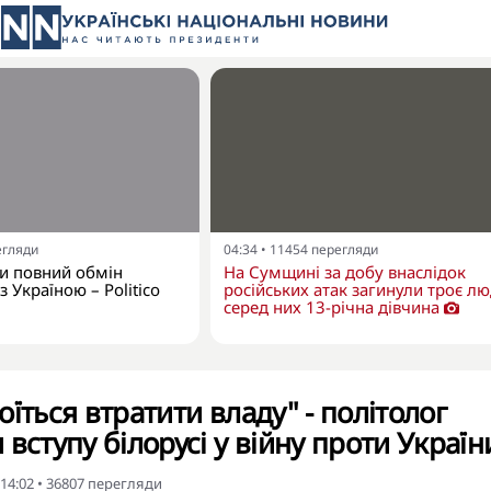
егляди
04:34
•
11454
перегляди
и повний обмін
На Сумщині за добу внаслідок
 Україною – Politico
російських атак загинули троє лю
серед них 13-річна дівчина
їться втратити владу" - політолог
вступу білорусі у війну проти Україн
 14:02
•
36807
перегляди