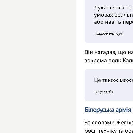
Лукашенко не 
умовах реальн
або навіть пер
- сказав експерт.
Він нагадав, що н
зокрема полк Кал
Це також може 
- додав він.
Білоруська армія 
За словами Желіхо
росії техніку та 