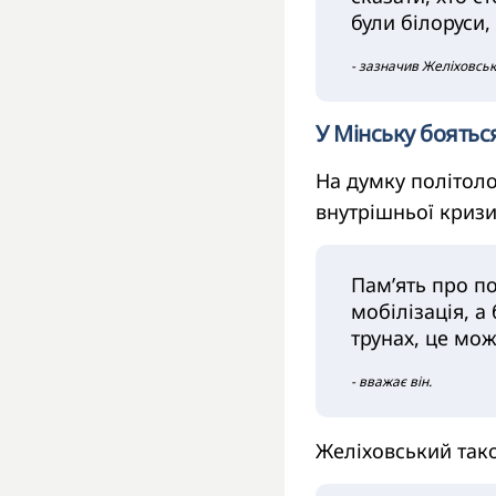
були білоруси,
- зазначив Желіховськ
У Мінську боятьс
На думку політол
внутрішньої кризи,
Пам’ять про по
мобілізація, а
трунах, це мо
- вважає він.
Желіховський тако