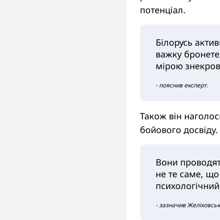
потенціал.
Білорусь актив
важку бронетех
мірою знекро
- пояснив експерт.
Також він наголос
бойового досвіду.
Вони проводять
не те саме, що
психологічний
- зазначив Желіховськ