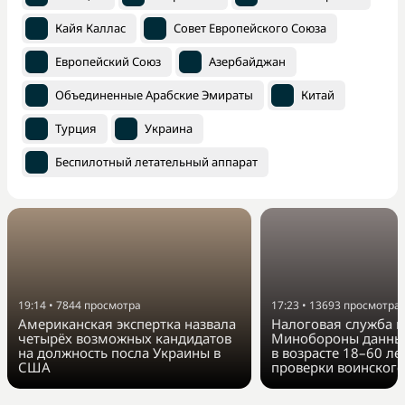
Кайя Каллас
Совет Европейского Союза
Европейский Союз
Азербайджан
Объединенные Арабские Эмираты
Китай
Турция
Украина
Беспилотный летательный аппарат
19:14
•
7844
просмотра
17:23
•
13693
просмотра
Американская экспертка назвала
Налоговая служба п
четырёх возможных кандидатов
Минобороны данные
на должность посла Украины в
в возрасте 18–60 ле
США
проверки воинского