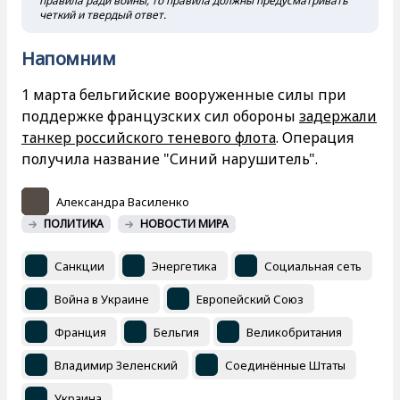
правила ради войны, то правила должны предусматривать
четкий и твердый ответ.
Напомним
1 марта бельгийские вооруженные силы при
поддержке французских сил обороны
задержали
танкер российского теневого флота
. Операция
получила название "Синий нарушитель".
Александра Василенко
ПОЛИТИКА
НОВОСТИ МИРА
Санкции
Энергетика
Социальная сеть
Война в Украине
Европейский Союз
Франция
Бельгия
Великобритания
Владимир Зеленский
Соединённые Штаты
Украина