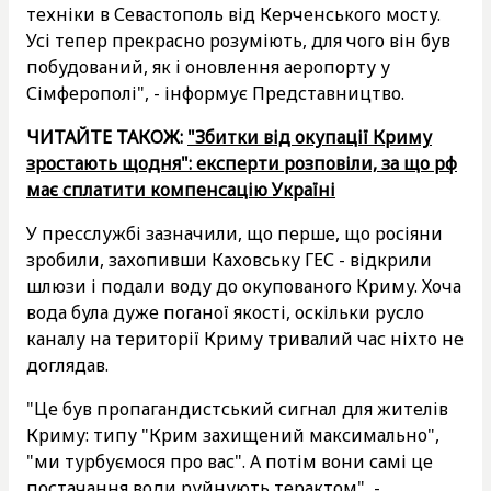
техніки в Севастополь від Керченського мосту.
Усі тепер прекрасно розуміють, для чого він був
побудований, як і оновлення аеропорту у
Сімферополі", - інформує Представництво.
ЧИТАЙТЕ ТАКОЖ:
"Збитки від окупації Криму
зростають щодня": експерти розповіли, за що рф
має сплатити компенсацію Україні
У пресслужбі зазначили, що перше, що росіяни
зробили, захопивши Каховську ГЕС - відкрили
шлюзи і подали воду до окупованого Криму. Хоча
вода була дуже поганої якості, оскільки русло
каналу на території Криму тривалий час ніхто не
доглядав.
"Це був пропагандистський сигнал для жителів
Криму: типу "Крим захищений максимально",
"ми турбуємося про вас". А потім вони самі це
постачання води руйнують терактом", -