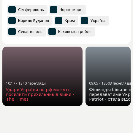
Сімферополь
Чорне море
Кирило Буданов
Крим
Україна
Севастополь
Каховська гребля
10:17
•
1340
перегляди
09:05
•
13503
перегляди
Удари України по рф можуть
Фінляндія більше н
посилити прихильників війни -
передаватиме Укра
The Times
Patriot - стала від