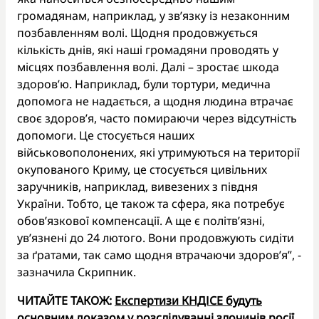
громадянам, наприклад, у зв’язку із незаконним
позбавленням волі. Щодня продовжується
кількість днів, які наші громадяни проводять у
місцях позбавлення волі. Далі – зростає шкода
здоров’ю. Наприклад, були тортури, медична
допомога не надається, а щодня людина втрачає
своє здоров’я, часто помираючи через відсутність
допомоги. Це стосується наших
військовополонених, які утримуються на території
окупованого Криму, це стосується цивільних
заручників, наприклад, вивезених з півдня
України. Тобто, це також та сфера, яка потребує
обов’язкової компенсації. А ще є політв’язні,
ув’язнені до 24 лютого. Вони продовжують сидіти
за ґратами, так само щодня втрачаючи здоров’я”, -
зазначила Скрипник.
ЧИТАЙТЕ ТАКОЖ:
Експертизи КНДІСЕ будуть
основним доказом у розслідуванні злочинів росії