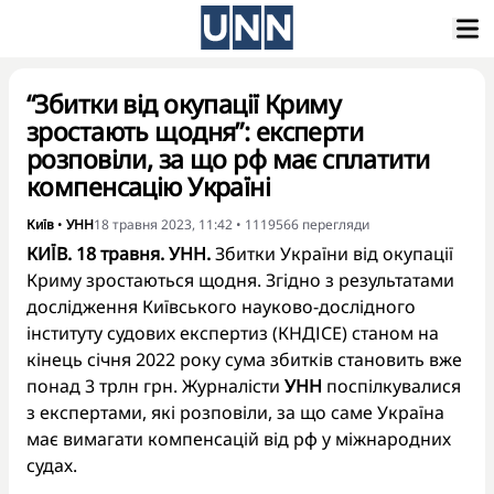
“Збитки від окупації Криму
зростають щодня”: експерти
розповіли, за що рф має сплатити
компенсацію Україні
Київ
•
УНН
18 травня 2023, 11:42
•
1119566
перегляди
КИЇВ. 18 травня. УНН.
Збитки України від окупації
Криму зростаються щодня. Згідно з результатами
дослідження Київського науково-дослідного
інституту судових експертиз (КНДІСЕ) станом на
кінець січня 2022 року
сума збитків
становить вже
понад 3 трлн грн. Журналісти
УНН
поспілкувалися
з експертами, які розповіли, за що саме Україна
має вимагати компенсацій від рф у міжнародних
судах.