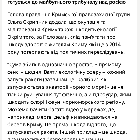
готується до майбутнього трибуналу над росією
Голова правління Кримської правозахисної групи
Ольга Скрипник додала, що окупація та
мілітаризація Криму також шкодить екології.
Окрім того, за її словами, слід пам’ятати про
шкоду здоров’ю жителям Криму, які ще з 2014
року потерпають від політичних переслідувань.
“Сума збитків однозначно зростає. В прямому
сенсі – щодня. Взяти екологічну сферу – кожний
запуск ракети (зазвичай це “калібри”, які
запускаються з акваторії Чорного моря) - це не
тільки руйнування тут фізично, а й гідроудар, який
шкодить флорі і фауні чорноморського регіону.
Можемо бачити багато відео у мережах, де,
наприклад, мертві дельфіни викидаються на
берег в Криму. Це пряма шкода від того, що
запускається ракета. Інший приклад – це шкода,
яка наноситься безпосередньо нашим