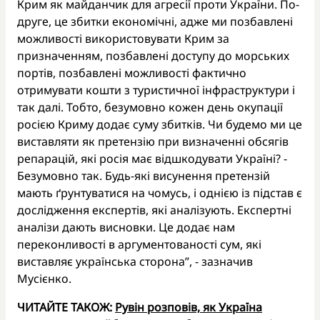
Крим як майданчик для агресії проти України. По-
друге, це збитки економічні, адже ми позбавлені
можливості використовувати Крим за
призначенням, позбавлені доступу до морських
портів, позбавлені можливості фактично
отримувати кошти з туристичної інфраструктури і
так далі. Тобто, безумовно кожен день окупації
росією Криму додає суму збитків. Чи будемо ми це
виставляти як претензію при визначенні обсягів
репарацій, які росія має відшкодувати Україні? -
Безумовно так. Будь-які висунення претензій
мають ґрунтуватися на чомусь, і однією із підстав є
дослідження експертів, які аналізують. Експертні
аналізи дають висновки. Це додає нам
переконливості в аргументованості сум, які
виставляє українська сторона”, - зазначив
Мусієнко.
ЧИТАЙТЕ ТАКОЖ:
Рувін розповів, як Україна