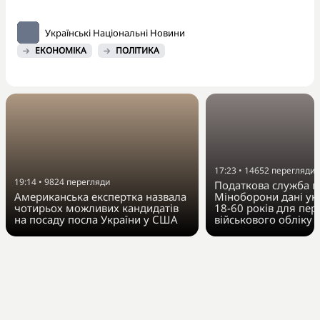
Українські Національні Новини
ЕКОНОМІКА
ПОЛІТИКА
17:23
•
14652
перегляди
19:14
•
9824
перегляди
Податкова служба п
Американська експертка назвала
Міноборони дані укр
чотирьох можливих кандидатів
18-60 років для пер
на посаду посла України у США
військового обліку