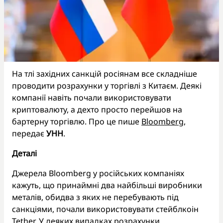
На тлі західних санкцій росіянам все складніше
проводити розрахунки у торгівлі з Китаєм. Деякі
компанії навіть почали використовувати
криптовалюту, а дехто просто перейшов на
бартерну торгівлю. Про це пише
Bloomberg
,
передає
УНН
.
Деталі
Джерела Bloomberg у російських компаніях
кажуть, що принаймні два найбільші виробники
металів, обидва з яких не перебувають під
санкціями, почали використовувати стейблкоін
Tether. У деяких випадках розрахунки