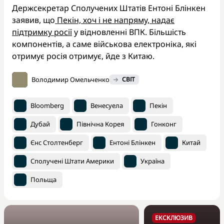
Держсекретар Сполучених Штатів Ентоні Блінкен
заявив, що
Пекін, хоч і не напряму, надає
підтримку росії
у відновленні ВПК. Більшість
компонентів, а саме військова електроніка, які
отримує росія отримує, йде з Китаю.
Володимир Омельченко
СВІТ
Bloomberg
Венесуела
Пекін
Дубай
Північна Корея
Гонконг
Єнс Столтенберг
Ентоні Блінкен
Китай
Сполучені Штати Америки
Україна
Польща
ЕКСКЛЮЗИВ