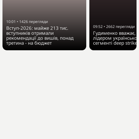
10:01
•
1426
перегляди
09:52
•
2662
перегляди
Вступ-2026: майже 213 тис.
вступників отримали
Гудименко вважає, Fi
рекомендації до вишів, понад
лідером українсько
третина - на бюджет
сегменті deep strike