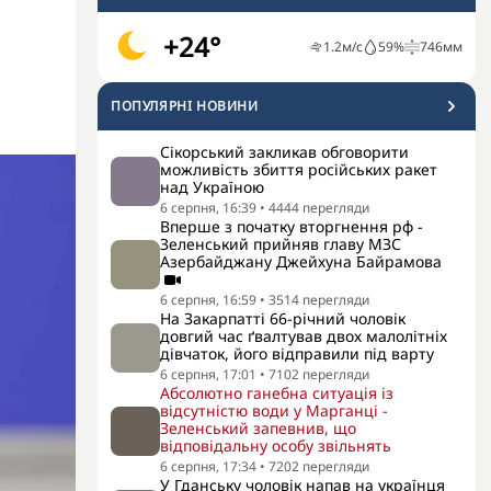
+24°
1.2
м/с
59
%
746
мм
ПОПУЛЯРНI НОВИНИ
Сікорський закликав обговорити
можливість збиття російських ракет
над Україною
6 серпня, 16:39
•
4444
перегляди
Вперше з початку вторгнення рф -
Зеленський прийняв главу МЗС
Азербайджану Джейхуна Байрамова
6 серпня, 16:59
•
3514
перегляди
На Закарпатті 66-річний чоловік
довгий час ґвалтував двох малолітніх
дівчаток, його відправили під варту
6 серпня, 17:01
•
7102
перегляди
Абсолютно ганебна ситуація із
відсутністю води у Марганці -
Зеленський запевнив, що
відповідальну особу звільнять
6 серпня, 17:34
•
7202
перегляди
У Гданську чоловік напав на українця