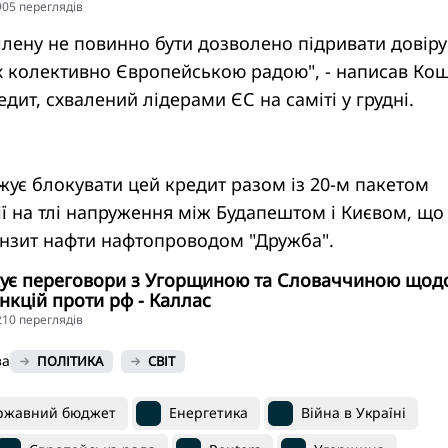
5905 переглядiв
лену не повинно бути дозволено підривати довіру
х колективно Європейською радою", - написав Кош
дит, схвалений лідерами ЄС на саміті у грудні.
ує блокувати цей кредит разом із 20-м пакетом
ії на тлі напруження між Будапештом і Києвом, що
анзит нафти нафтопроводом "Дружба".
ує переговори з Угорщиною та Словаччиною щодо
анкцій проти рф - Каллас
5210 переглядiв
ва
ПОЛІТИКА
СВІТ
ржавний бюджет
Енергетика
Війна в Україні