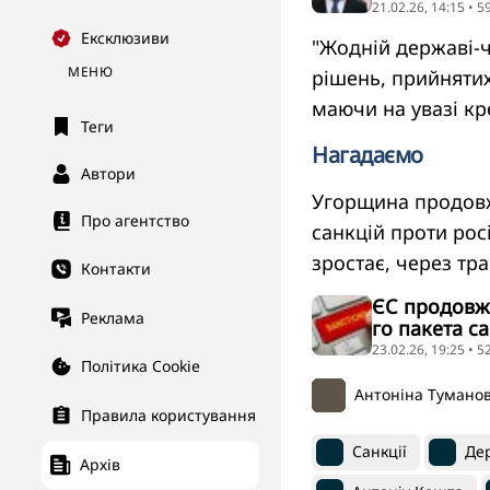
21.02.26, 14:15 • 
Ексклюзиви
"Жодній державі-ч
МЕНЮ
рішень, прийняти
маючи на увазі кре
Теги
Нагадаємо
Автори
Угорщина продовж
Про агентство
санкцій проти рос
зростає, через тр
Контакти
ЄС продовж
Реклама
го пакета с
23.02.26, 19:25 • 
Політика Cookie
Антоніна Тумано
Правила користування
Санкції
Де
Архів