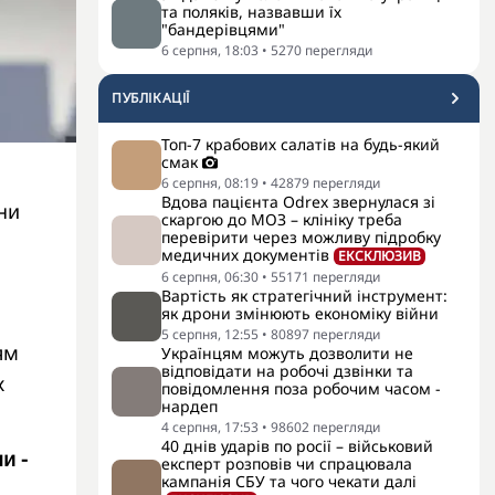
та поляків, назвавши їх
"бандерівцями"
6 серпня, 18:03
•
5270
перегляди
ПУБЛІКАЦІЇ
Топ-7 крабових салатів на будь-який
смак
м
6 серпня, 08:19
•
42879
перегляди
Вдова пацієнта Odrex звернулася зі
ни
скаргою до МОЗ – клініку треба
перевірити через можливу підробку
медичних документів
ЕКСКЛЮЗИВ
6 серпня, 06:30
•
55171
перегляди
Вартість як стратегічний інструмент:
як дрони змінюють економіку війни
5 серпня, 12:55
•
80897
перегляди
ям
Українцям можуть дозволити не
відповідати на робочі дзвінки та
х
повідомлення поза робочим часом -
нардеп
4 серпня, 17:53
•
98602
перегляди
40 днів ударів по росії – військовий
и -
експерт розповів чи спрацювала
кампанія СБУ та чого чекати далі