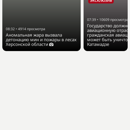
ЭКСКЛЮЗИВ
07:39
•
10609
просмотра
Государство должно
08:32
•
4914
просмотра
авиационную отрасл
Аномальная жара вызвала
гражданская авиаци
детонацию мин и пожары в лесах
может быть уничто
Херсонской области
Катамадзе