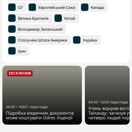
G7
Європейський Союз
Канада
Велика Британія
Китай
Володимир Зеленський
Сполучені Штати Америки
Україна
Іран
ЕКСКЛЮЗИВ
04:43
•
5250
перегляди
06:00
•
10601
перегляди
Учень відкрив вогон
Підробка медичних документів
Таїланду: загинув у
може коштувати Odrex ліцензії
четверо людей пора