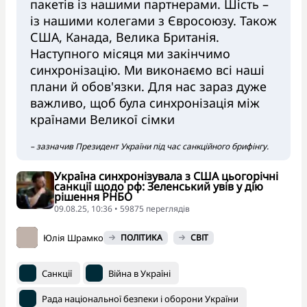
пакетів із нашими партнерами. Шість –
із нашими колегами з Євросоюзу. Також
США, Канада, Велика Британія.
Наступного місяця ми закінчимо
синхронізацію. Ми виконаємо всі наші
плани й обов'язки. Для нас зараз дуже
важливо, щоб була синхронізація між
країнами Великої сімки
– зазначив Президент України під час санкційного брифінгу.
Україна синхронізувала з США цьогорічні
санкції щодо рф: Зеленський увів у дію
рішення РНБО
09.08.25, 10:36 • 59875 переглядiв
Юлія Шрамко
ПОЛІТИКА
СВІТ
Санкції
Війна в Україні
Рада національної безпеки і оборони України