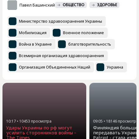
Павел Башинский
ОБЩЕСТВО
ЗДОРОВЬЕ
Министерство здравоохранения Украины
Мобилизация
Военное положение
Война в Украине
благотворительность
Всемирная организация здравоохранения
Организация Объединенных Наций
Украина
10:17
•
10453
просмотра
09:05
•
18146
просмотра
Удары Украины по рф могут
Финляндия больше 
усилить сторонников войны -
передавать Украин
The Times
Patriot - стала изв