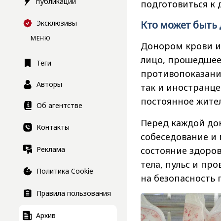
публикации
подготовиться к 
Кто может быть 
Эксклюзивы
МЕНЮ
Донором крови и
лицо, прошедшее
Теги
противопоказаний
Авторы
так и иностранце
постоянное жител
Об агентстве
Перед каждой до
Контакты
собеседование и
Реклама
состояние здоров
тела, пульс и пр
Политика Cookie
на безопасность 
Правила пользования
Архив