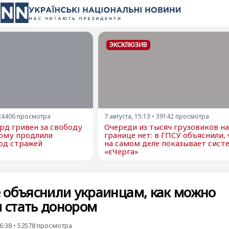
ЭКСКЛЮЗИВ
24406
просмотра
7 августа, 15:13
•
39142
просмотра
рд гривен за свободу
Очереди из тысяч грузовиков на
ому продлили
границе нет: в ГПСУ объяснили, 
од стражей
на самом деле показывает сист
«єЧерга»
 объяснили украинцам, как можно
и стать донором
6:38
•
52578
просмотра