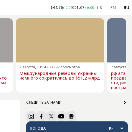
UK
EN
RU
$
44.76
€
51.67
↑
0.07
↑
0.05
7 августа, 13:14
•
34297
просмотра
7 августа, 1
Международные резервы Украины
рф атако
что
немного сократились до $51,2 млрд
предвари
ема
стадион 
пострад
СЛЕДИТЕ ЗА НАМИ
ПОГОДА