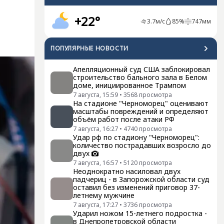
+22°
3.7
м/с
85
%
747
мм
ПОПУЛЯРНЫЕ НОВОСТИ
Апелляционный суд США заблокировал
строительство бального зала в Белом
доме, инициированное Трампом
7 августа, 15:59
•
3568
просмотра
На стадионе "Черноморец" оценивают
масштабы повреждений и определяют
объём работ после атаки РФ
7 августа, 16:27
•
4740
просмотра
Удар рф по стадиону "Черноморец":
количество пострадавших возросло до
двух
7 августа, 16:57
•
5120
просмотра
Неоднократно насиловал двух
падчериц - в Запорожской области суд
оставил без изменений приговор 37-
летнему мужчине
7 августа, 17:27
•
3736
просмотра
Ударил ножом 15-летнего подростка -
в Днепропетровской области