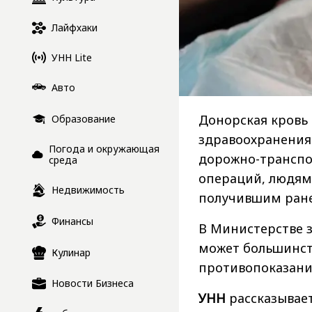
Лайфхаки
УНН Lite
Авто
Донорская кровь 
Образование
здравоохранения
Погода и окружающая
дорожно-транспо
среда
операций, людям
Недвижимость
получившим ран
Финансы
В Министерстве 
может большинств
Кулинар
противопоказани
Новости Бизнеса
УНН
рассказывает