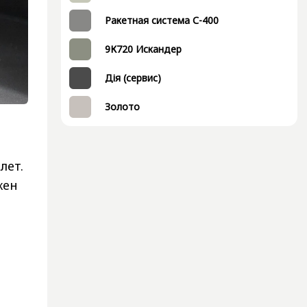
Ракетная система С-400
9К720 Искандер
Дія (сервис)
Золото
лет.
жен