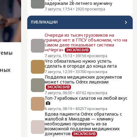
задержали 28-летнего мужчину
7 августа, 17:54
•
2920
просмотра
ПУБЛИКАЦИИ
Очереди из тысяч грузовиков на
границе нет: в ГПСУ объяснили, что на
самом деле показывает система
«єЧерга»
ЭКСКЛЮЗИВ
стемы
7 августа, 15:13
•
39156
просмотра
Что обязательно нужно успеть
сделать в огороде до конца лета
жных
7 августа, 12:39
•
33700
просмотра
Подделка медицинских документов
может стоить Odrex лицензии
ЭКСКЛЮЗИВ
7 августа, 06:00
•
43162
просмотра
Топ-7 крабовых салатов на любой вкус
6 августа, 08:19
•
80257
просмотра
Вдова пациента Odrex обратилась с
жалобой в Минздрав — клинику
необходимо проверить из-за
возможной подделки медицинских
документов
ЭКСКЛЮЗИВ