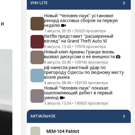
УНН LITE
Новый "Человек-паук" установил
рекорд кассовых сборов за первую
ми
неделю
7 августа, 05:35
•
55025
просмотра
Netflix представит "расширенный
взгляд" на Grand Theft Auto VI
6 августа, 13:42
•
77976
просмотра
Новый клип Арианы Гранде вновь
вызвал дискуссии о её внешности
6 августа, 03:45
•
109743
просмотра
рф нанесла ракетный удар по
пригороду Одессы по людному месту
возле рынка
4 августа, 08:46
•
183192
просмотра
Новый "Человек-паук" показал
ошеломляющий дебют в первый
уикенд
3 августа, 13:34
•
193655
просмотра
АКТУАЛЬНОЕ
MIM-104 Patriot