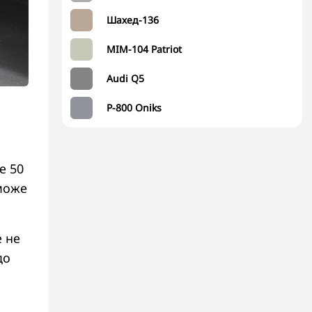
Шахед-136
MIM-104 Patriot
Audi Q5
P-800 Oniks
е 50
 може
 не
до