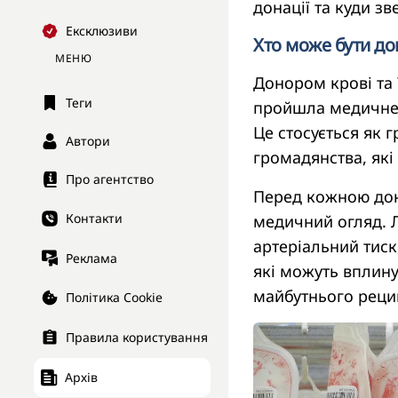
донації та куди зв
Ексклюзиви
Хто може бути до
МЕНЮ
Донором крові та 
Теги
пройшла медичне 
Це стосується як г
Автори
громадянства, які
Про агентство
Перед кожною дон
Контакти
медичний огляд. Л
артеріальний тиск,
Реклама
які можуть вплину
майбутнього рецип
Політика Cookie
Правила користування
Архів