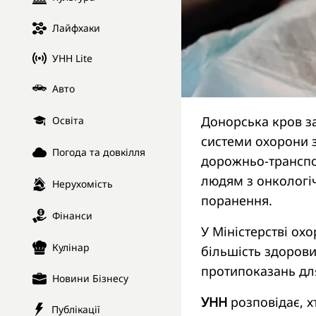
Лайфхаки
УНН Lite
Авто
Донорська кров з
Освіта
системи охорони 
Погода та довкілля
дорожньо-транспор
людям з онкологі
Нерухомість
поранення.
Фінанси
У Міністерстві ох
Кулінар
більшість здоров
протипоказань дл
Новини Бізнесу
УНН
розповідає, х
Публікації