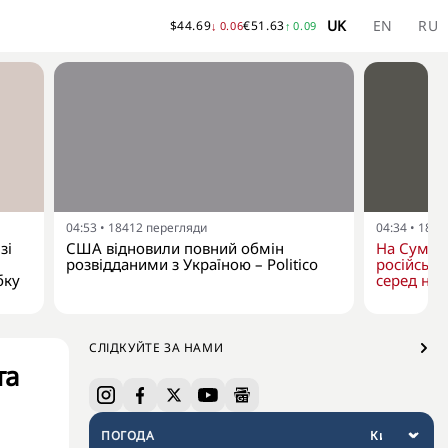
UK
EN
RU
$
44.69
€
51.63
↓
0.06
↑
0.09
04:53
•
18412
перегляди
04:34
•
1802
зі
США відновили повний обмін
На Сумщин
розвідданими з Україною – Politico
російськи
бку
серед них
СЛІДКУЙТЕ ЗА НАМИ
та
ПОГОДА