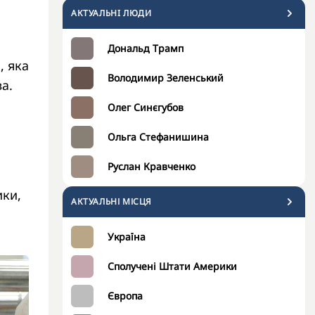
АКТУАЛЬНI ЛЮДИ
Дональд Трамп
, яка
Володимир Зеленський
а.
Олег Синєгубов
Ольга Стефанишина
Руслан Кравченко
ики,
АКТУАЛЬНІ МІСЦЯ
Україна
Сполучені Штати Америки
Європа