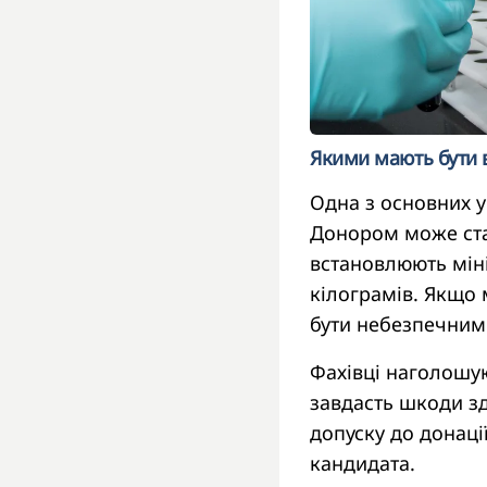
Якими мають бути в
Одна з основних 
Донором може ста
встановлюють мін
кілограмів. Якщо 
бути небезпечним
Фахівці наголошу
завдасть шкоди з
допуску до донаці
кандидата.