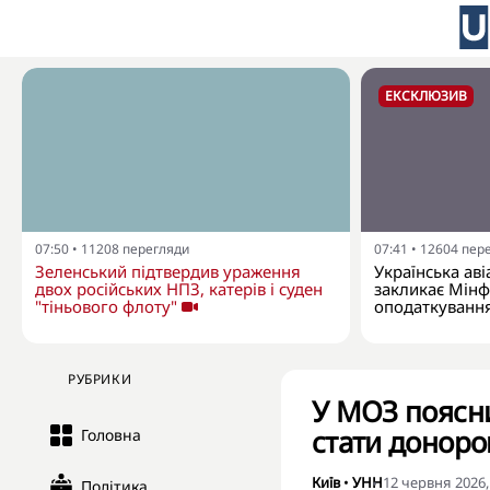
ЕКСКЛЮЗИВ
07:50
•
11208
перегляди
07:41
•
12604
пер
Зеленський підтвердив ураження
Українська аві
двох російських НПЗ, катерів і суден
закликає Мінф
"тіньового флоту"
оподаткування
РУБРИКИ
У МОЗ поясни
стати донор
Головна
Київ
•
УНН
12 червня 2026,
Політика