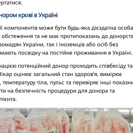
ертатися.
нором крові в Україні
її компонентів може бути будь-яка дієздатна особа
обстеження та не має протипоказань до донорств
ромадян України, так і іноземців або осіб без
 мають посвідку на постійне проживання в Україні.
ацією потенційний донор проходить співбесіду та
ікар оцінює загальний стан здоров’я, вимірює
 температуру тіла, пульс та перевіряє інші показн
ти на безпечність процедури для донора та
ієнта.