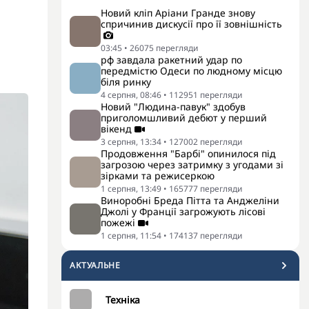
Новий кліп Аріани Гранде знову
спричинив дискусії про її зовнішність
03:45
•
26075
перегляди
рф завдала ракетний удар по
передмістю Одеси по людному місцю
біля ринку
4 серпня, 08:46
•
112951
перегляди
Новий "Людина-павук" здобув
приголомшливий дебют у перший
вікенд
3 серпня, 13:34
•
127002
перегляди
Продовження "Барбі" опинилося під
загрозою через затримку з угодами зі
зірками та режисеркою
1 серпня, 13:49
•
165777
перегляди
Виноробні Бреда Пітта та Анджеліни
Джолі у Франції загрожують лісові
пожежі
1 серпня, 11:54
•
174137
перегляди
АКТУАЛЬНЕ
Техніка