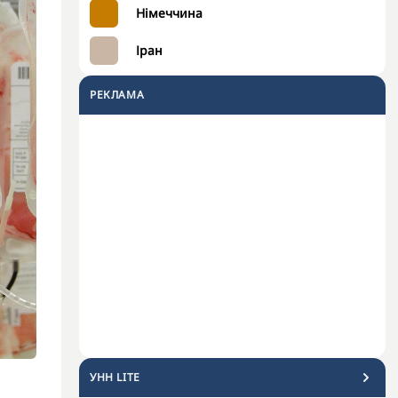
Німеччина
Іран
РЕКЛАМА
УНН LITE