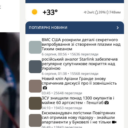
х
+33°
2
м/с
39
%
748
мм
ПОПУЛЯРНI НОВИНИ
ВМС США розкрили деталі секретного
випробування зі створення плазми над
Тихим океаном
6 серпня, 00:56
•
15636
перегляди
російський аналог Starlink забезпечив
регулярне супутникове покриття над
Україною
6 серпня, 01:38
•
15568
перегляди
Новий кліп Аріани Гранде знову
спричинив дискусії про її зовнішність
03:45
•
25648
перегляди
ЗСУ знищили понад 1300 окупантів і
майже 60 артсистем - Генштаб
04:10
•
19453
перегляди
Екскомандувач логістики Повітряних
сил отримав нову підозру - знайшли
апартаменти у Буковелі і не тільки
06:49
•
13843
перегляди