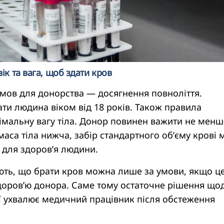
ік та вага, щоб здати кров
умов для донорства — досягнення повноліття.
ти людина віком від 18 років. Також правила
імальну вагу тіла. Донор повинен важити не менш
маса тіла нижча, забір стандартного об’єму крові
 для здоров’я людини.
ють, що брати кров можна лише за умови, якщо це
доров’ю донора. Саме тому остаточне рішення що
ї ухвалює медичний працівник після обстеження