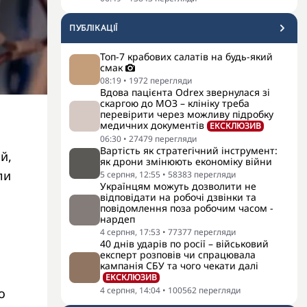
ПУБЛІКАЦІЇ
Топ-7 крабових салатів на будь-який
смак
08:19
•
1972
перегляди
Вдова пацієнта Odrex звернулася зі
скаргою до МОЗ – клініку треба
перевірити через можливу підробку
медичних документів
ЕКСКЛЮЗИВ
06:30
•
27479
перегляди
Вартість як стратегічний інструмент:
й,
як дрони змінюють економіку війни
ли
5 серпня, 12:55
•
58383
перегляди
Українцям можуть дозволити не
відповідати на робочі дзвінки та
повідомлення поза робочим часом -
нардеп
4 серпня, 17:53
•
77377
перегляди
40 днів ударів по росії – військовий
експерт розповів чи спрацювала
кампанія СБУ та чого чекати далі
ЕКСКЛЮЗИВ
4 серпня, 14:04
•
100562
перегляди
о