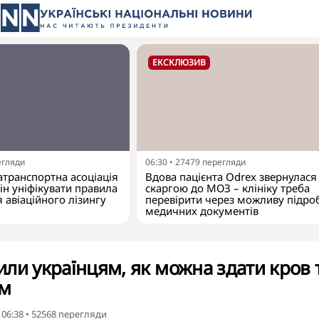
ЕКСКЛЮЗИВ
егляди
06:30
•
27479
перегляди
атранспортна асоціація
Вдова пацієнта Odrex звернулася 
ін уніфікувати правила
скаргою до МОЗ – клініку треба
 авіаційного лізингу
перевірити через можливу підро
медичних документів
ли українцям, як можна здати кров 
ом
 06:38
•
52568
перегляди