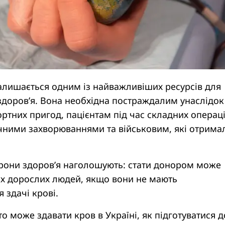
алишається одним із найважливіших ресурсів для
здоров’я. Вона необхідна постраждалим унаслідок
тних пригод, пацієнтам під час складних операці
чними захворюваннями та військовим, які отрима
орони здоров’я наголошують: стати донором може
их дорослих людей, якщо вони не мають
я здачі крові.
то може здавати кров в Україні, як підготуватися д