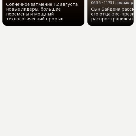
06:56
•
11751
просмотра
Солнечное затмение 12 августа:
новые лидеры, большие
Сын Байдена расска
перемены и мощный
его отца-экс-прези
технологический прорыв
распространился н