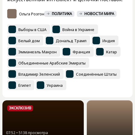
Ольга Розгон
ПОЛИТИКА
НОВОСТИ МИРА
Выборы в США
Война в Украине
Белый дом
Дональд Трамп
Индия
Эмманюэль Макрон
Франция
Катар
Объединенные Арабские Эмираты
Владимир Зеленский
Соединённые Штаты
Египет
Украина
ЭКСКЛЮЗИВ
07:52
•
5138
просмотра