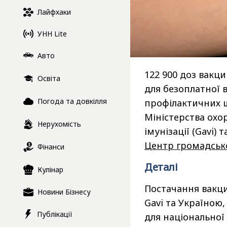
Лайфхаки
УНН Lite
Авто
122 900 доз вакци
Освіта
для безоплатної 
Погода та довкілля
профілактичних щ
Міністерства охо
Нерухомість
імунізації (Gavi)
Центр громадсько
Фінанси
Деталі
Кулінар
Постачання вакци
Новини Бізнесу
Gavi та Україною,
Публікації
для національної 