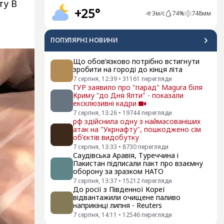
ту B
+25°
3
м/с
74
%
748
мм
ПОПУЛЯРНI НОВИНИ
Що обов’язково потрібно встигнути
зробити на городі до кінця літа
7 серпня, 12:39
•
31161
перегляди
ГУР заявило про "парад" Magura біля
Криму "до Дня Ялти" - показали
ексклюзивні кадри
7 серпня, 13:26
•
19744
перегляди
рф здійснила одну з наймасованіших
атак на "Укрнафту", пошкоджено сім
об’єктів видобутку
7 серпня, 13:33
•
8730
перегляди
Саудівська Аравія, Туреччина і
Пакистан підписали пакт про взаємну
оборону за зразком НАТО
7 серпня, 13:37
•
15212
перегляди
До росії з Південної Кореї
відвантажили очищене паливо
наприкінці липня - Reuters
7 серпня, 14:11
•
12546
перегляди