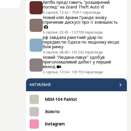
Netflix представить "розширений
погляд" на Grand Theft Auto VI
6 серпня, 13:42
•
75911
перегляди
Новий кліп Аріани Гранде знову
спричинив дискусії про її зовнішність
6 серпня, 03:45
•
107709
перегляди
рф завдала ракетний удар по
передмістю Одеси по людному місцю
біля ринку
4 серпня, 08:46
•
181242
перегляди
Новий "Людина-павук" здобув
приголомшливий дебют у перший
вікенд
3 серпня, 13:34
•
191733
перегляди
АКТУАЛЬНЕ
MIM-104 Patriot
Золото
Instagram