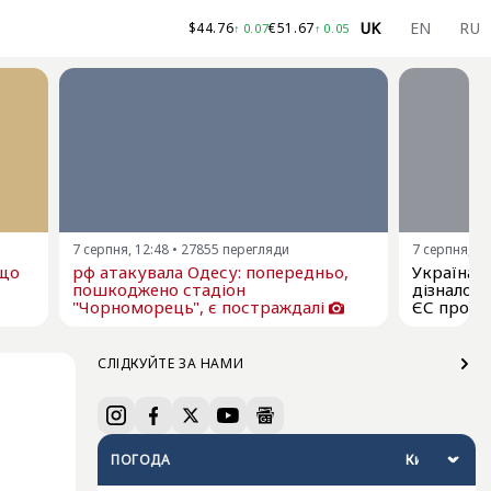
UK
EN
RU
$
44.76
€
51.67
↑
0.07
↑
0.05
7 серпня, 12:48
•
27855
перегляди
7 серпня, 11
ещо
рф атакувала Одесу: попередньо,
Україна я
пошкоджено стадіон
дізналос
"Чорноморець", є постраждалі
ЄС про р
СЛІДКУЙТЕ ЗА НАМИ
ПОГОДА