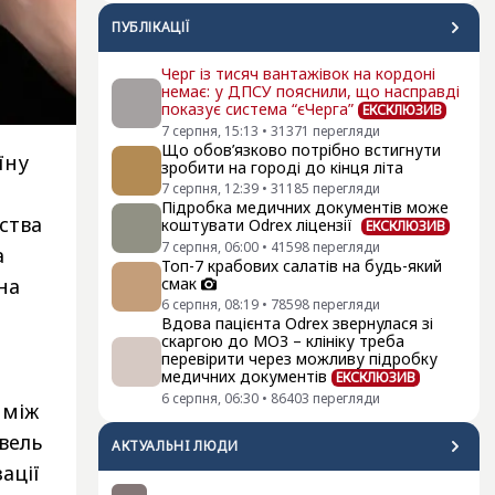
ПУБЛІКАЦІЇ
Черг із тисяч вантажівок на кордоні
немає: у ДПСУ пояснили, що насправді
показує система “єЧерга”
ЕКСКЛЮЗИВ
7 серпня, 15:13
•
31371
перегляди
Що обов’язково потрібно встигнути
їну
зробити на городі до кінця літа
7 серпня, 12:39
•
31185
перегляди
Підробка медичних документів може
ства
коштувати Odrex ліцензії
ЕКСКЛЮЗИВ
7 серпня, 06:00
•
41598
перегляди
а
Топ-7 крабових салатів на будь-який
смак
на
6 серпня, 08:19
•
78598
перегляди
Вдова пацієнта Odrex звернулася зі
скаргою до МОЗ – клініку треба
перевірити через можливу підробку
медичних документів
ЕКСКЛЮЗИВ
6 серпня, 06:30
•
86403
перегляди
 між
івель
АКТУАЛЬНI ЛЮДИ
ації