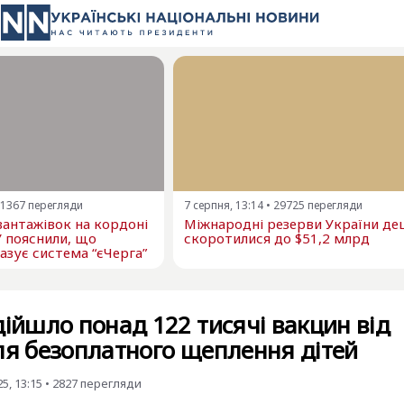
1367
перегляди
7 серпня, 13:14
•
29725
перегляди
 вантажівок на кордоні
Міжнародні резерви України д
У пояснили, що
скоротилися до $51,2 млрд
азує система “єЧерга”
дійшло понад 122 тисячі вакцин від
ля безоплатного щеплення дітей
5, 13:15
•
2827
перегляди