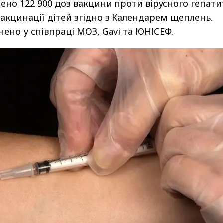
лено 122 900 доз вакцини проти вірусного гепати
вакцинації дітей згідно з Календарем щеплень.
нено у співпраці МОЗ, Gavi та ЮНІСЕФ.