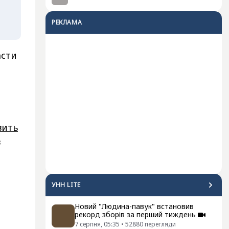
РЕКЛАМА
асти
вить
в
УНН LITE
Новий "Людина-павук" встановив
рекорд зборів за перший тиждень
7 серпня, 05:35
•
52880
перегляди