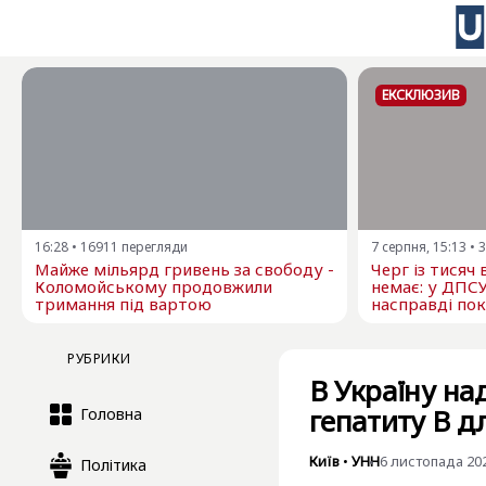
ЕКСКЛЮЗИВ
16:28
•
16911
перегляди
7 серпня, 15:13
•
3
Майже мільярд гривень за свободу -
Черг із тисяч
Коломойському продовжили
немає: у ДПС
тримання під вартою
насправді пок
РУБРИКИ
В Україну на
гепатиту B д
Головна
Київ
•
УНН
6 листопада 202
Політика