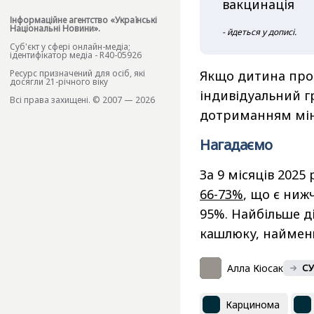
вакцинація
Інформаційне агентство «Українські
Національні Новини».
- йдеться у дописі.
Cуб'єкт у сфері онлайн-медіа;
ідентифікатор медіа - R40-05926
Якщо дитина про
Ресурс призначений для осіб, які
досягли 21-річного віку
індивідуальний г
Всі права захищені. © 2007 — 2026
дотриманням міні
Нагадаємо
За 9 місяців 2025
66-73%
, що є ниж
95%. Найбільше д
кашлюку, найменш
Алла Кіосак
СУ
Карцинома