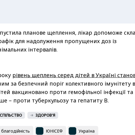
пустила планове щеплення, лікар допоможе скл
рафік для надолуження пропущених доз із
мальних інтервалів.
 року
рівень щеплень серед дітей в Україні стано
чим за безпечний поріг колективного імунітету 
ітей вакциновано проти гемофільної інфекції та
е – проти туберкульозу та гепатиту В.
СПІЛЬСТВО
ЗДОРОВ'Я
благодійність
ЮНІСЕФ
Україна