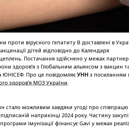
ни проти вірусного гепатиту B доставлені в Укра
вакцинації дітей відповідно до Календаря
еплень. Постачання здійснено у межах партнер
рони здоров’я з Глобальним альянсом з вакцин т
 та ЮНІСЕФ. Про це повідомляє
УНН
з посиланням 
го здоров’я МОЗ України
.
н стало можливим завдяки угоді про співпрацю
 підписаній наприкінці 2024 року. Частину закуп
програми імунізації фінансує Gavi у межах реаліз