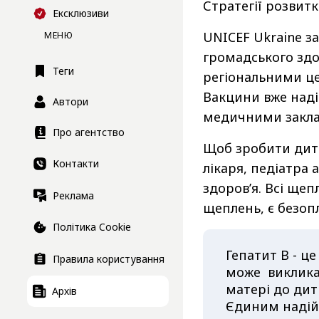
Стратегії розвит
Ексклюзиви
UNICEF Ukraine з
МЕНЮ
громадського здо
Теги
регіональними це
Вакцини вже наді
Автори
медичними закл
Про агентство
Щоб зробити дити
Контакти
лікаря, педіатра
здоров’я. Всі ще
Реклама
щеплень, є безоп
Політика Cookie
Гепатит B - ц
Правила користування
може викликат
матері до дити
Архів
Єдиним надійн