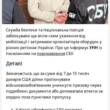
Служба безпеки та Національна поліція
заблокували ще вісім схем ухилення від
мобілізації і затримали організаторів оборудок у
різних регіонах України. Про це інформує
УНН
із
посиланням на
повідомлення
СБУ.
Деталі
Зазначається, що за суми від 7 до 15 тисяч
доларів США ділки пропонували
військовозобов’язаним уникнути призову через
підроблені документи або допомагали втекти за
кордон поза пунктами пропуску.
У Києві кіберфахівці СБУ викрили