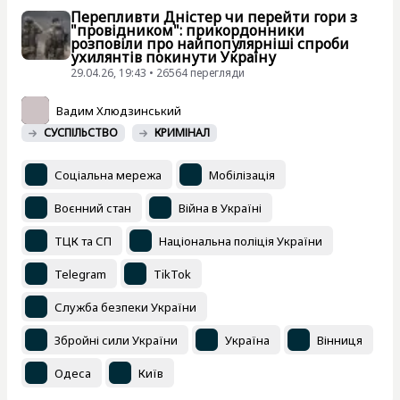
Перепливти Дністер чи перейти гори з
"провідником": прикордонники
розповіли про найпопулярніші спроби
ухилянтів покинути Україну
29.04.26, 19:43 • 26564 перегляди
Вадим Хлюдзинський
СУСПІЛЬСТВО
КРИМІНАЛ
Соціальна мережа
Мобілізація
Воєнний стан
Війна в Україні
ТЦК та СП
Національна поліція України
Telegram
TikTok
Служба безпеки України
Збройні сили України
Україна
Вінниця
Одеса
Київ