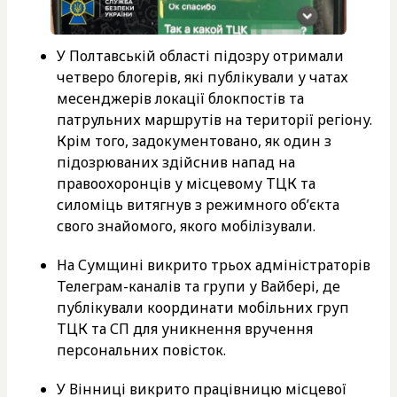
У Полтавській області підозру отримали
четверо блогерів, які публікували у чатах
месенджерів локації блокпостів та
патрульних маршрутів на території регіону.
Крім того, задокументовано, як один з
підозрюваних здійснив напад на
правоохоронців у місцевому ТЦК та
силоміць витягнув з режимного об’єкта
свого знайомого, якого мобілізували.
На Сумщині викрито трьох адміністраторів
Телеграм-каналів та групи у Вайбері, де
публікували координати мобільних груп
ТЦК та СП для уникнення вручення
персональних повісток.
У Вінниці викрито працівницю місцевої