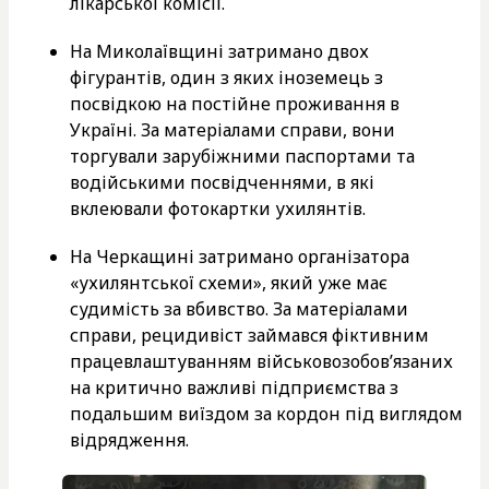
лікарської комісії.
На Миколаївщині затримано двох
фігурантів, один з яких іноземець з
посвідкою на постійне проживання в
Україні. За матеріалами справи, вони
торгували зарубіжними паспортами та
водійськими посвідченнями, в які
вклеювали фотокартки ухилянтів.
На Черкащині затримано організатора
«ухилянтської схеми», який уже має
судимість за вбивство. За матеріалами
справи, рецидивіст займався фіктивним
працевлаштуванням військовозобов’язаних
на критично важливі підприємства з
подальшим виїздом за кордон під виглядом
відрядження.