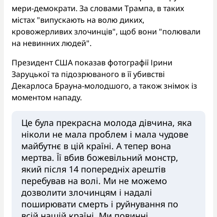
мери-демократи. За словами Трампа, в таких
містах "випускають на волю диких,
кровожерливих злочинців", щоб вони "полювали
на невинних людей".
Президент США показав фотографії Ірини
Заруцької та підозрюваного в її убивстві
Декарлоса Брауна-молодшого, а також знімок із
моментом нападу.
Це була прекрасна молода дівчина, яка
ніколи не мала проблем і мала чудове
майбутнє в цій країні. А тепер вона
мертва. Її вбив божевільний монстр,
який після 14 попередніх арештів
перебував на волі. Ми не можемо
дозволити злочинцям і надалі
поширювати смерть і руйнування по
всій нашій країні. Ми повинні