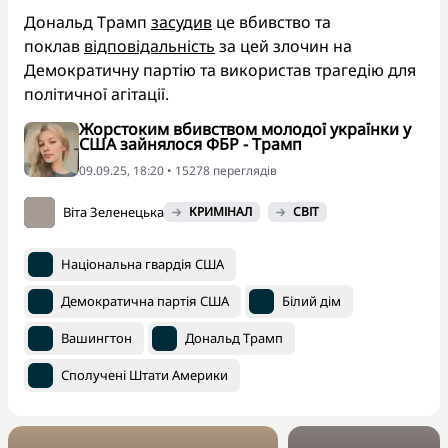
Дональд Трамп
засудив
це вбивство та
поклав
відповідальність
за цей злочин на
Демократичну партію та використав трагедію для
політичної агітації.
Жорстоким вбивством молодої українки у
США зайнялося ФБР - Трамп
09.09.25, 18:20 • 15278 переглядiв
Віта Зеленецька
КРИМІНАЛ
СВІТ
Національна гвардія США
Демократична партія США
Білий дім
Вашингтон
Дональд Трамп
Сполучені Штати Америки