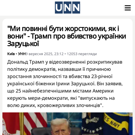
"Ми повинні бути жорстокими, як і
вони" - Трамп про вбивство українки
Заруцької
Київ
•
УНН
9 вересня 2025, 23:12
•
12053
перегляди
Дональд Трамп у відеозверненні розкритикував
політику демократів, назвавши її причиною
зростання злочинності та вбивства 23-річної
української біженки Ірини Заруцької. Він заявив,
що 25 найнебезпечнішими містами Америки
керують мери-демократи, які "випускають на
волю диких, кровожерливих злочинців".