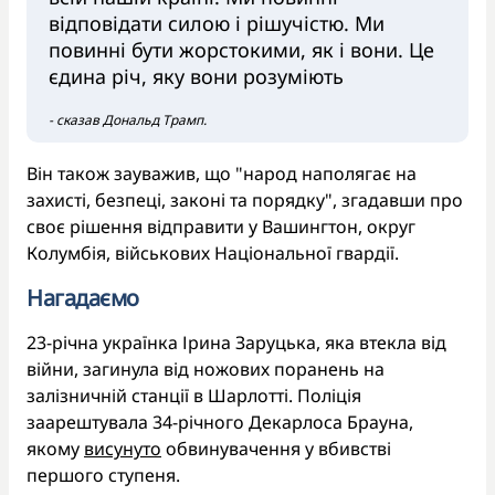
відповідати силою і рішучістю. Ми
повинні бути жорстокими, як і вони. Це
єдина річ, яку вони розуміють
- сказав Дональд Трамп.
Він також зауважив, що "народ наполягає на
захисті, безпеці, законі та порядку", згадавши про
своє рішення відправити у Вашингтон, округ
Колумбія, військових Національної гвардії.
Нагадаємо
23-річна українка Ірина Заруцька, яка втекла від
війни, загинула від ножових поранень на
залізничній станції в Шарлотті. Поліція
заарештувала 34-річного Декарлоса Брауна,
якому
висунуто
обвинувачення у вбивстві
першого ступеня.