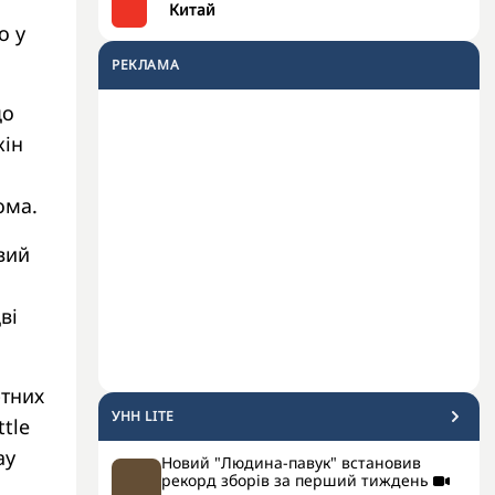
Китай
о у
РЕКЛАМА
до
кін
ома.
вий
ві
ртних
УНН LITE
tle
ay
Новий "Людина-павук" встановив
рекорд зборів за перший тиждень