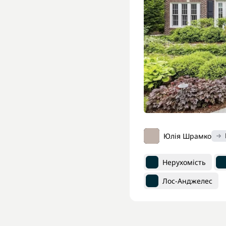
Юлія Шрамко
Нерухомість
Лос-Анджелес