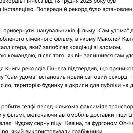
рекордів Гіннеса від 18 грудня 2025 року був
 інсталяцією. Попередній рекорд було встановлен
ті привернути шанувальників фільму "Сам удома" 
юбленого сімейного фільму, в якому Маколей Кал
каллістера, який запобігає крадіжці зі зломом,
ою командою, після того, як він залишився сам уд
ддя Книги рекордів Гіннеса підтвердив, що прянико
у "Сам удома" встановив новий світовий рекорд, і
 осіло, територію будинку відкрили для публіки на д
 робити селфі перед кількома факсиміле транспо
х у фільмі, включаючи автомобіль доставки піци Lit
авляє "Чудову сирну піцу" Кевіна, та фургоном Oh-K
ing, який використовували грабіжники.