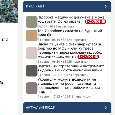
ПУБЛІКАЦІЇ
Підробка медичних документів може
коштувати Odrex ліцензії
ЕКСКЛЮЗИВ
06:00
•
16899
перегляди
Топ-7 крабових салатів на будь-який
смак
йшла
6 серпня, 08:19
•
55324
перегляди
Вдова пацієнта Odrex звернулася зі
скаргою до МОЗ – клініку треба
перевірити через можливу підробку
медичних документів
ЕКСКЛЮЗИВ
6 серпня, 06:30
•
65935
перегляди
Вартість як стратегічний інструмент:
як дрони змінюють економіку війни
5 серпня, 12:55
•
92473
перегляди
Українцям можуть дозволити не
йн.
відповідати на робочі дзвінки та
повідомлення поза робочим часом -
нардеп
4 серпня, 17:53
•
109413
перегляди
АКТУАЛЬНI ЛЮДИ