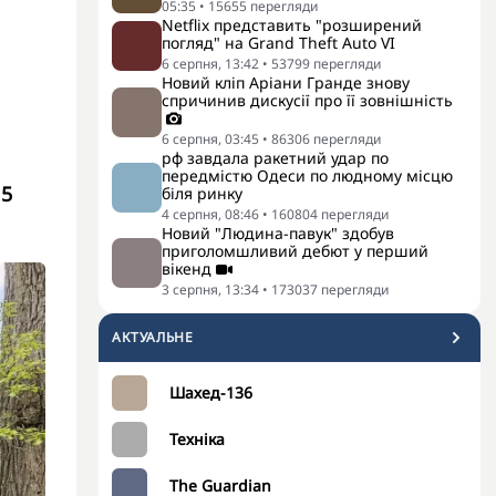
05:35
•
15655
перегляди
Netflix представить "розширений
погляд" на Grand Theft Auto VI
6 серпня, 13:42
•
53799
перегляди
Новий кліп Аріани Гранде знову
спричинив дискусії про її зовнішність
6 серпня, 03:45
•
86306
перегляди
рф завдала ракетний удар по
передмістю Одеси по людному місцю
 5
біля ринку
4 серпня, 08:46
•
160804
перегляди
Новий "Людина-павук" здобув
приголомшливий дебют у перший
вікенд
3 серпня, 13:34
•
173037
перегляди
АКТУАЛЬНЕ
Шахед-136
Техніка
The Guardian