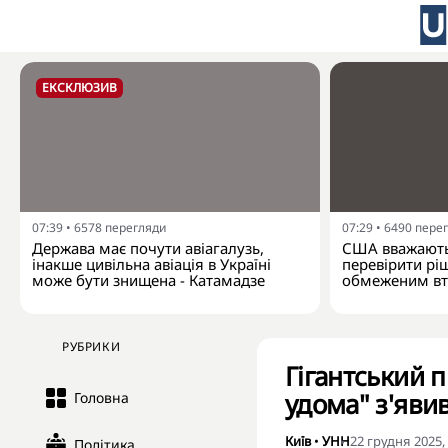
ЕКСКЛЮЗИВ
07:39
•
6578
перегляди
07:29
•
6490
пере
Держава має почути авіагалузь,
США вважають
інакше цивільна авіація в Україні
перевірити рі
може бути знищена - Катамадзе
обмеженим вт
РУБРИКИ
Гігантський 
удома" з'яви
Головна
Київ
•
УНН
22 грудня 2025,
Політика