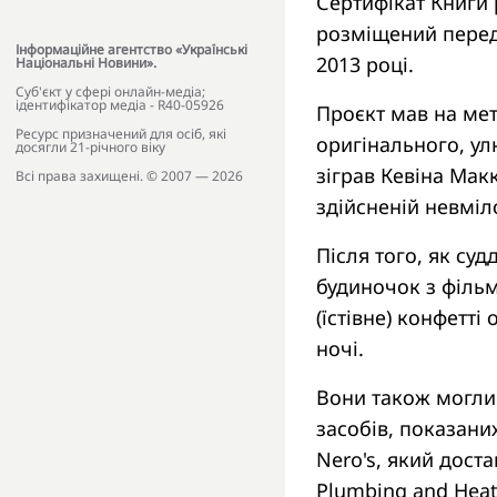
Сертифікат Книги 
розміщений перед
Інформаційне агентство «Українські
2013 році.
Національні Новини».
Cуб'єкт у сфері онлайн-медіа;
ідентифікатор медіа - R40-05926
Проєкт мав на ме
Ресурс призначений для осіб, які
оригінального, ул
досягли 21-річного віку
зіграв Кевіна Мак
Всі права захищені. © 2007 — 2026
здійсненій невміл
Після того, як су
будиночок з фільм
(їстівне) конфетті
ночі.
Вони також могли
засобів, показани
Nero's, який дост
Plumbing and Heat