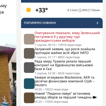
ьму
+33°
2.6
м/с
38
%
746
мм
ія
ПОПУЛЯРНI НОВИНИ
Опитування показало, кому Зеленський
поступився б у другому турі
президентських виборів
7 серпня, 00:16
•
10918
перегляди
Залужний заявив, що росія знайшла
протидію майже всій зброї НАТО
7 серпня, 01:17
•
8802
перегляди
Рада миру Трампа уклала перший
контракт на будівництво військової
бази в Газі
7 серпня, 02:30
•
8626
перегляди
Хакери атакували Blackstone, KKR та
десятки фінансових компаній США –
Reuters
04:30
•
10033
перегляди
Новий "Людина-павук" встановив
рекорд зборів за перший тиждень
05:35
•
15504
перегляди