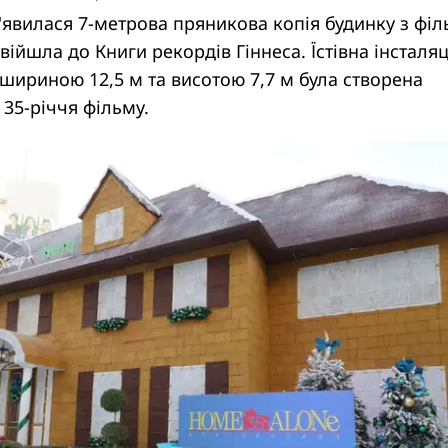
'явилася 7-метрова пряникова копія будинку з філ
війшла до Книги рекордів Гіннеса. Їстівна інсталяц
шириною 12,5 м та висотою 7,7 м була створена
 35-річчя фільму.