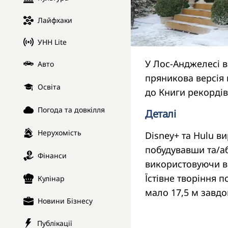
Лайфхаки
УНН Lite
У Лос-Анджелесі в
Авто
пряникова версія 
Освіта
до Книги рекордів
Погода та довкілля
Деталі
Нерухомість
Disney+ та Hulu в
побудувавши та/а
Фінанси
використовуючи всі
Їстівне творіння п
Кулінар
мало 17,5 м завдо
Новини Бізнесу
Публікації