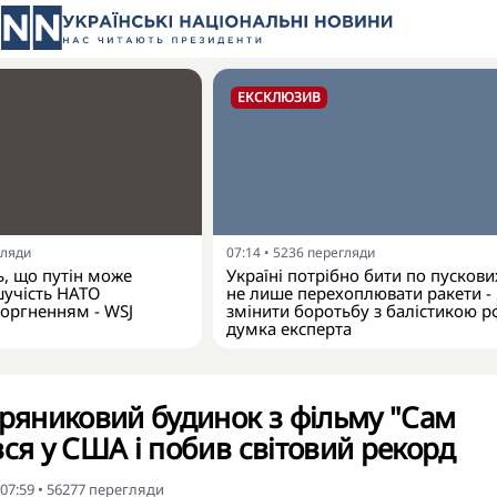
ЕКСКЛЮЗИВ
гляди
07:14
•
5236
перегляди
, що путін може
Україні потрібно бити по пускових
шучість НАТО
не лише перехоплювати ракети -
оргненням - WSJ
змінити боротьбу з балістикою р
думка експерта
пряниковий будинок з фільму "Сам
вся у США і побив світовий рекорд
 07:59
•
56277
перегляди