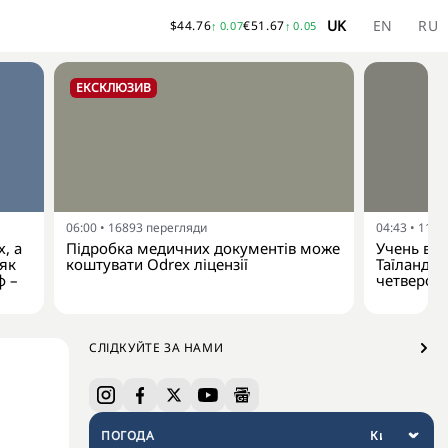
UK
EN
RU
$
44.76
€
51.67
↑
0.07
↑
0.05
ЕКСКЛЮЗИВ
06:00
•
16893
перегляди
04:43
•
1141
, а
Підробка медичних документів може
Учень від
 як
коштувати Odrex ліцензії
Таїланду:
ф –
четверо 
СЛІДКУЙТЕ ЗА НАМИ
ПОГОДА