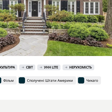
КУЛЬТУРА
СВІТ
УНН LITE
НЕРУХОМІСТЬ
Фільм
Сполучені Штати Америки
Чикаго