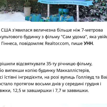
 США з'явилася величезна більше ніж 7-метрова
культового будинку з фільму "Сам удома", яка уві
 Гіннеса, повідомляє Realtor.com, пише
УНН
.
ирішили відсвяткувати 35-ту річницю фільму,
бо випекши копію будинку Маккаллістерів,
 їстівні інгредієнти, на розі вулиць Голлівуд та Ва
остало протягом восьми днів у середині грудня і
вжки, 12,5 м завширшки і 7,7 м заввишки.