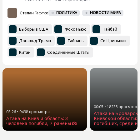
Степан Гафтко
ПОЛИТИКА
НОВОСТИ МИРА
Выборы в США
Фокс Ньюс
Тайбэй
Дональд Трамп
Тайвань
Си Цзиньпин
Китай
Соединённые Штаты
00:05
•
18235
просмотра
03:26
•
9498
просмотра
Атака на Броварск
Атака на Киев и область: 3
Киевской области: 
человека погибли, 7 ранены
погибших, среди н