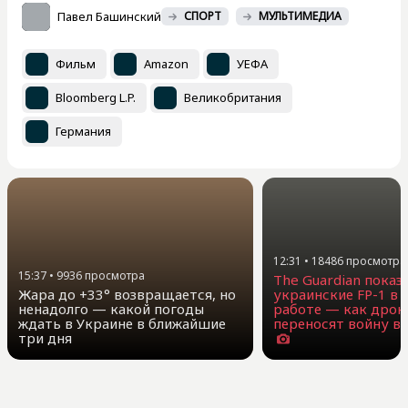
Павел Башинский
СПОРТ
МУЛЬТИМЕДИА
Фильм
Amazon
УЕФА
Bloomberg L.P.
Великобритания
Германия
12:31
•
18486
просмотра
15:37
•
9936
просмотра
The Guardian показ
Жара до +33° возвращается, но
украинские FP-1 в 
ненадолго — какой погоды
работе — как дроны
ждать в Украине в ближайшие
переносят войну вг
три дня