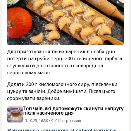
Для приготування таких вареників необхідно
потерти на грубій терці 200 г очищеного гарбуза
і тушкувати до готовності в сковороді на
вершковому маслі.
Додати 200 г кисломолочного сиру, півсклянки
цукру та ванілін. Добре вимішати. Після цього
сформувати вареники.
Топ чаїв, які допоможуть скинути напругу
після насиченого дня
13.10.25, 16:30 • 91014 переглядiв
Вареники з начинкою зі свіжої капусти