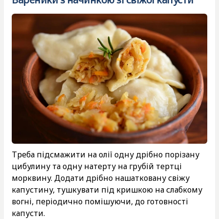
Треба підсмажити на олії одну дрібно порізану
цибулину та одну натерту на грубій тертці
морквину. Додати дрібно нашатковану свіжу
капустину, тушкувати під кришкою на слабкому
вогні, періодично помішуючи, до готовності
капусти.