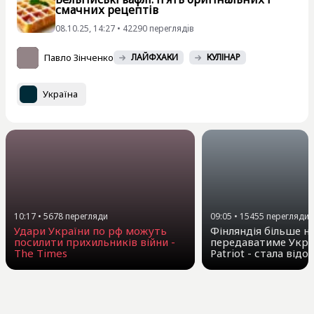
смачних рецептів
08.10.25, 14:27 • 42290 переглядiв
Павло Зінченко
ЛАЙФХАКИ
КУЛІНАР
Україна
10:17
•
5678
перегляди
09:05
•
15455
перегляди
Удари України по рф можуть
Фінляндія більше н
посилити прихильників війни -
передаватиме Укра
The Times
Patriot - стала від