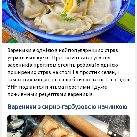
Вареники є однією з найпопулярніших страв
української кухні. Простота приготування
вареників протягом століть робила їх однією
поширених страв на столі і в простих селян, і
заможних міщан, і волелюбних козаків. І сьогодні
УНН
поділится п'ятьма простими і дуже
поживними рецептами вареників.
Вареники з сирно-гарбузовою начинкою