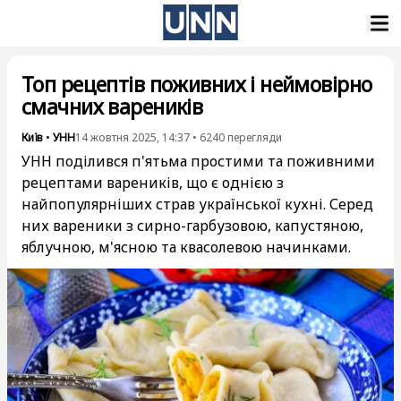
Топ рецептів поживних і неймовірно
смачних вареників
Київ
•
УНН
14 жовтня 2025, 14:37
•
6240
перегляди
УНН поділився п'ятьма простими та поживними
рецептами вареників, що є однією з
найпопулярніших страв української кухні. Серед
них вареники з сирно-гарбузовою, капустяною,
яблучною, м'ясною та квасолевою начинками.