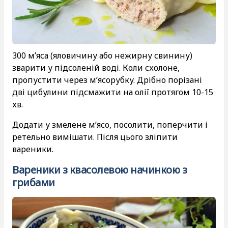
300 м’яса (яловичину або нежирну свинину)
зварити у підсоленій воді. Коли схолоне,
пропустити через м’ясорубку. Дрібно порізані
дві цибулини підсмажити на олії протягом 10-15
хв.
Додати у змелене м’ясо, посолити, поперчити і
ретельно вимішати. Після цього зліпити
вареники.
Вареники з квасолевою начинкою з
грибами