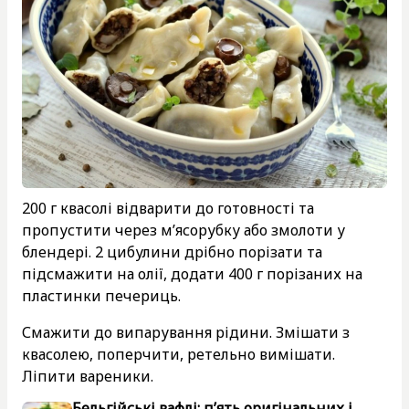
200 г квасолі відварити до готовності та
пропустити через м’ясорубку або змолоти у
блендері. 2 цибулини дрібно порізати та
підсмажити на олії, додати 400 г порізаних на
пластинки печериць.
Смажити до випарування рідини. Змішати з
квасолею, поперчити, ретельно вимішати.
Ліпити вареники.
Бельгійські вафлі: п’ять оригінальних і