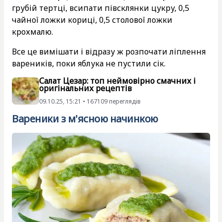
грубій тертці, всипати півсклянки цукру, 0,5
чайної ложки кориці, 0,5 столової ложки
крохмалю.
Все це вимішати і відразу ж розпочати ліплення
вареників, поки яблука не пустили сік.
Салат Цезар: топ неймовірно смачних і
оригінальних рецептів
09.10.25, 15:21 • 167109 переглядiв
Вареники з м'ясною начинкою