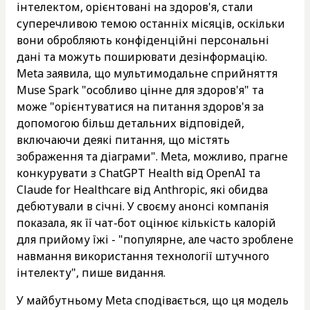
інтелектом, орієнтовані на здоров'я, стали
суперечливою темою останніх місяців, оскільки
вони обробляють конфіденційні персональні
дані та можуть поширювати дезінформацію.
Meta заявила, що мультимодальне сприйняття
Muse Spark "особливо цінне для здоров'я" та
може "орієнтуватися на питання здоров'я за
допомогою більш детальних відповідей,
включаючи деякі питання, що містять
зображення та діаграми". Meta, можливо, прагне
конкурувати з ChatGPT Health від OpenAI та
Claude for Healthcare від Anthropic, які обидва
дебютували в січні. У своєму анонсі компанія
показала, як її чат-бот оцінює кількість калорій
для прийому їжі - "популярне, але часто зроблене
навмання використання технології штучного
інтелекту", пише видання.
У майбутньому Meta сподівається, що ця модель