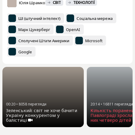
Юлія Шрамко
СВІТ
ТЕХНОЛОГІЇ
ШІ (штучний інтелект)
Соціальна мережа
Марк Цукерберг
OpenAI
Сполучені Штати Америки
Microsoft
Google
00:20
•
8058
перегляди
20:14
•
16811
перегляди
Зеленський: світ не хоче бачити
Кількість поранени
Україну конкурентом у
Павлограді зросла 
балістиці
них четверо дітей