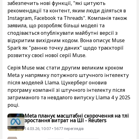
забезпечить нові функції, "які цитують
рекомендації та контент, яким люди діляться в
Instagram, Facebook та Threads". Компанія також
заявила, що розробляє більші моделі та
сподівається опублікувати майбутні версії з
відкритим вихідним кодом. Вона описує Muse
Spark як "ранню точку даних" щодо траєкторії
розвитку своєї нової серії Muse.
Серія Muse має стати другим великим кроком
Meta у напрямку потужного штучного інтелекту
після моделей Llama. Цукерберг оновив
програму компанії зі штучного інтелекту після
затриманого та невдалого випуску Llama 4 у 2025
році.
Meta планує масштабні скорочення на тлі
зростання витрат на ШІ - Reuters
14.03.26, 10:07 • 5677 переглядiв