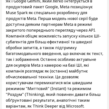
Як і Google Gemini, який легко інтегрується в
продуктовий пакет Google, Meta позиціонує
Muse Spark як спеціально розроблену для
продуктів Meta. Перша модель нової серії буде
доступна деяким партнерам Meta в режимі
закритого попереднього перегляду через API.
Компанія обіцяє можливість запуску кількох ШІ-
субагентів для більш ефективної та швидкої
обробки запитів, а також підтримку
багатомодального введення, що включає як текст,
так і зображення. Останнє особливо актуальне
для окулярів Meta з камерою на базі ШІ, які
компанія розглядає як (останнє) майбутнє
обчислювальної техніки. Це дозволяє
користувачам перемикатися між швидшим
режимом "Миттєвий" (Instant) та режимом
"Роздум" (Thinking), який повинен давати більш
обґрунтовані результати, аналогічні таким
варіантам, як Think Deeper від Microsoft.