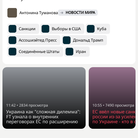
Антонина Туманова
НОВОСТИ МИРА
Санкции
Выборы в США
Куба
Ассошиэйтед Пресс
Дональд Трамп
Соединённые Штаты
Иран
11:42
•
2834
просмотра
10:55
•
7490
просмотра
Украина как "сложная дилемма":
ЕС ввёл новые санк
FT узнала о внутренних
россии из-за усилен
переговорах ЕС по расширению
по Украине - кто в с