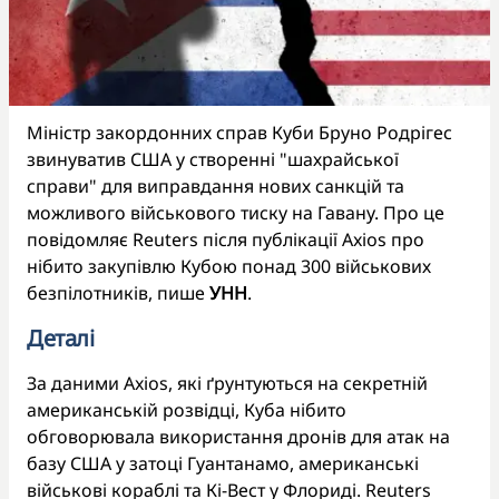
Міністр закордонних справ Куби Бруно Родрігес
звинуватив США у створенні "шахрайської
справи" для виправдання нових санкцій та
можливого військового тиску на Гавану. Про це
повідомляє Reuters після публікації Axios про
нібито закупівлю Кубою понад 300 військових
безпілотників, пише
УНН
.
Деталі
За даними Axios, які ґрунтуються на секретній
американській розвідці, Куба нібито
обговорювала використання дронів для атак на
базу США у затоці Гуантанамо, американські
військові кораблі та Кі-Вест у Флориді. Reuters