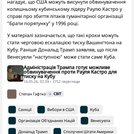
нагадує, що США можуть висунути обвинувачення
колишньому кубинському лідеру Раулю Кастро у
справі про збиття літаків гуманітарної організації
"Брати порятунку" у 1996 році.
У матеріалі зазначається, що такі кроки можуть
стати черговою ескалацією тиску Вашингтона на
Кубу. Раніше Дональд Трамп заявляв, що після
Венесуели "наступною" може стати саме Куба.
Адміністрація Трампа готує можливе
обвинувачення проти Рауля Кастро для
тиску на Кубу
16.05.26, 02:39 • 3752 перегляди
Степан Гафтко
СВІТ
Санкції
Вибори в США
Куба
Організація Об'єднаних Націй
Венесуела
Дональд Трамп
Сполучені Штати Америки