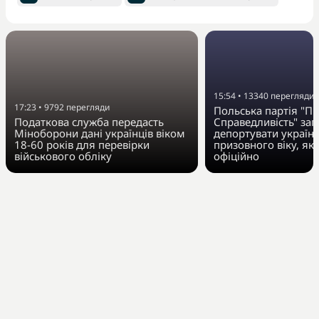
15:54
•
13340
перегляди
17:23
•
9792
перегляди
Польська партія "Пр
Податкова служба передасть
Справедливість" за
Міноборони дані українців віком
депортувати українц
18-60 років для перевірки
призовного віку, як
військового обліку
офіційно