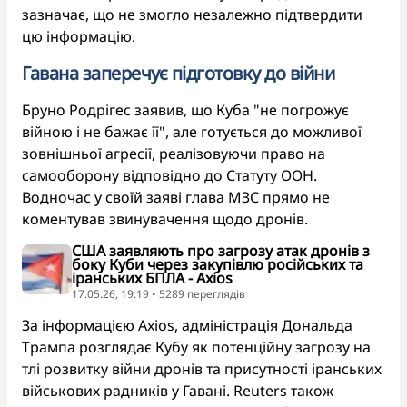
зазначає, що не змогло незалежно підтвердити
цю інформацію.
Гавана заперечує підготовку до війни
Бруно Родрігес заявив, що Куба "не погрожує
війною і не бажає її", але готується до можливої
зовнішньої агресії, реалізовуючи право на
самооборону відповідно до Статуту ООН.
Водночас у своїй заяві глава МЗС прямо не
коментував звинувачення щодо дронів.
США заявляють про загрозу атак дронів з
боку Куби через закупівлю російських та
іранських БПЛА - Axios
17.05.26, 19:19 • 5289 переглядiв
За інформацією Axios, адміністрація Дональда
Трампа розглядає Кубу як потенційну загрозу на
тлі розвитку війни дронів та присутності іранських
військових радників у Гавані. Reuters також