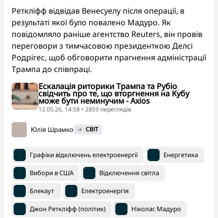
Реткліфф відвідав Венесуелу після операції, в
результаті якої було повалено Мадуро. Як
повідомляло раніше агентство Reuters, він провів
переговори з тимчасовою президенткою Делсі
Родрігес, щоб обговорити прагнення адміністрації
Трампа до співпраці.
Ескалація риторики Трампа та Рубіо
свідчить про те, що вторгнення на Кубу
може бути неминучим - Axios
12.05.26, 14:58 • 2859 переглядiв
Юлія Шрамко
СВІТ
Графіки відключень електроенергії
Енергетика
Вибори в США
Відключення світла
Блекаут
Електроенергія
Джон Реткліфф (політик)
Ніколас Мадуро