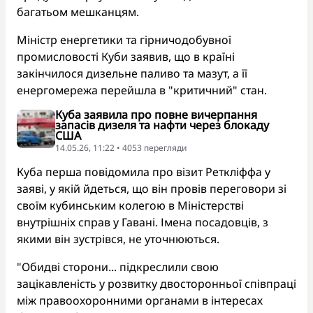
багатьом мешканцям.
Міністр енергетики та гірничодобувної
промисловості Куби заявив, що в країні
закінчилося дизельне паливо та мазут, а її
енергомережа перейшла в "критичний" стан.
Куба заявила про повне вичерпання
запасів дизеля та нафти через блокаду
США
14.05.26, 11:22 • 4053 перегляди
Куба перша повідомила про візит Реткліффа у
заяві, у якій йдеться, що він провів переговори зі
своїм кубинським колегою в Міністерстві
внутрішніх справ у Гавані. Імена посадовців, з
якими він зустрівся, не уточнюються.
"Обидві сторони... підкреслили свою
зацікавленість у розвитку двосторонньої співпраці
між правоохоронними органами в інтересах