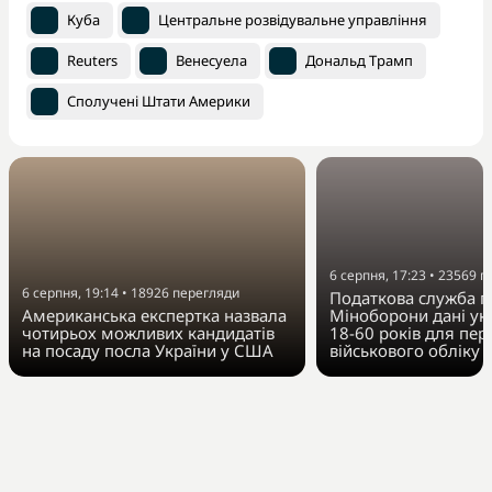
Куба
Центральне розвідувальне управління
Reuters
Венесуела
Дональд Трамп
Сполучені Штати Америки
6 серпня, 17:23
•
23569
п
6 серпня, 19:14
•
18926
перегляди
Податкова служба п
Американська експертка назвала
Міноборони дані укр
чотирьох можливих кандидатів
18-60 років для пер
на посаду посла України у США
військового обліку