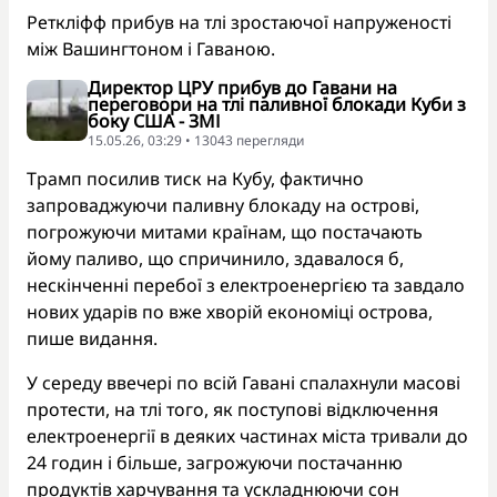
Реткліфф прибув на тлі зростаючої напруженості
між Вашингтоном і Гаваною.
Директор ЦРУ прибув до Гавани на
переговори на тлі паливної блокади Куби з
боку США - ЗМІ
15.05.26, 03:29 • 13043 перегляди
Трамп посилив тиск на Кубу, фактично
запроваджуючи паливну блокаду на острові,
погрожуючи митами країнам, що постачають
йому паливо, що спричинило, здавалося б,
нескінченні перебої з електроенергією та завдало
нових ударів по вже хворій економіці острова,
пише видання.
У середу ввечері по всій Гавані спалахнули масові
протести, на тлі того, як поступові відключення
електроенергії в деяких частинах міста тривали до
24 годин і більше, загрожуючи постачанню
продуктів харчування та ускладнюючи сон