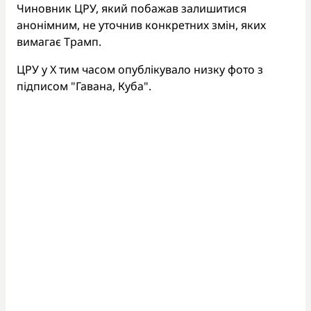
Чиновник ЦРУ, який побажав залишитися
анонімним, не уточнив конкретних змін, яких
вимагає Трамп.
ЦРУ у X тим часом опублікувало низку фото з
підписом "Гавана, Куба".