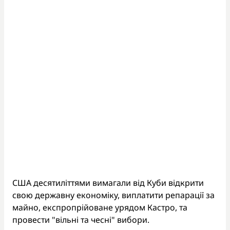
США десятиліттями вимагали від Куби відкрити
свою державну економіку, виплатити репарації за
майно, експропрійоване урядом Кастро, та
провести "вільні та чесні" вибори.