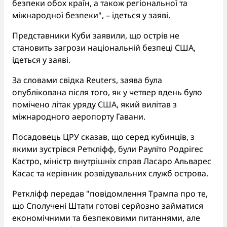
безпеки обох країн, а також регіональної та
міжнародної безпеки", – ідеться у заяві.
Представники Куби заявили, що острів не
становить загрози національній безпеці США,
ідеться у заяві.
За словами свідка Reuters, заява була
опублікована після того, як у четвер вдень було
помічено літак уряду США, який вилітав з
міжнародного аеропорту Гавани.
Посадовець ЦРУ сказав, що серед кубинців, з
якими зустрівся Реткліфф, були Рауліто Родрігес
Кастро, міністр внутрішніх справ Ласаро Альварес
Касас та керівник розвідувальних служб острова.
Реткліфф передав "повідомлення Трампа про те,
що Сполучені Штати готові серйозно займатися
економічними та безпековими питаннями, але