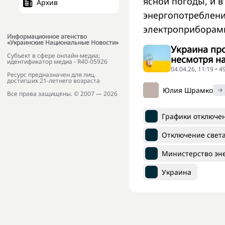
ясной погоды, и 
Архив
энергопотреблени
электроприборами 
Информационное агенство
«Украинские Национальные Новости»
Украина пр
Субъект в сфере онлайн-медиа;
несмотря на
идентификатор медиа - R40-05926
04.04.26, 11:19 • 
Ресурс предназначен для лиц,
достигших 21-летнего возраста
Юлия Шрамко
Все права защищены. © 2007 — 2026
Графики отключе
Отключение свет
Министерство эн
Украина