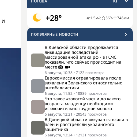
ПОГОДА
+28°
1.5
м/с
56
%
746
мм
 и
ПОПУЛЯРНЫЕ НОВОСТИ
В Киевской области продолжается
ликвидация последствий
массированной атаки рф - в ГСЧС
показали, что сейчас происходит на
месте
6 августа, 10:38
•
7122
просмотра
Еврокомиссия отреагировала после
заявления Зеленского относительно
антибаллистики
6 августа, 11:52
•
10889
просмотра
Что такое «золотой час» и до какого
возраста младенцу необходимо
исключительно грудное молоко
6 августа, 12:21
•
20543
просмотра
В Донецкой области оккупанты взяли в
плен и расстреляли украинского
защитника
6 августа, 13:24
•
12131
просмотра