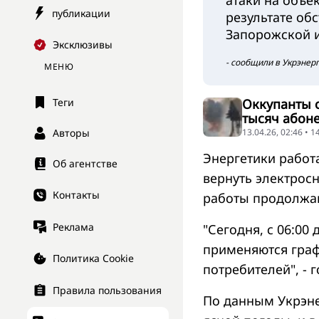
атаки на объе
публикации
результате об
Запорожской и
Эксклюзивы
- сообщили в Укрэнерг
МЕНЮ
Оккупанты 
Теги
тысяч абон
13.04.26, 02:46 • 
Авторы
Энергетики работ
Об агентстве
вернуть электрос
Контакты
работы продолжаю
Реклама
"Сегодня, с 06:00 
применяются гра
Политика Cookie
потребителей", - 
Правила пользования
По данным Укрэне