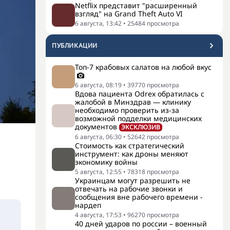
Netflix представит "расширенный
взгляд" на Grand Theft Auto VI
6 августа, 13:42
•
25484
просмотра
ПУБЛИКАЦИИ
Топ-7 крабовых салатов на любой вкус
6 августа, 08:19
•
39770
просмотра
Вдова пациента Odrex обратилась с
жалобой в Минздрав — клинику
необходимо проверить из-за
возможной подделки медицинских
документов
ЭКСКЛЮЗИВ
6 августа, 06:30
•
52642
просмотра
Стоимость как стратегический
инструмент: как дроны меняют
экономику войны
5 августа, 12:55
•
78318
просмотра
Украинцам могут разрешить не
отвечать на рабочие звонки и
сообщения вне рабочего времени -
нардеп
4 августа, 17:53
•
96270
просмотра
40 дней ударов по россии – военный