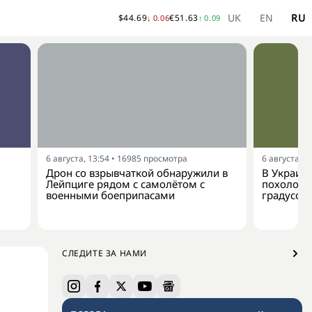
UK
EN
RU
$
44.69
€
51.63
↓
0.06
↑
0.09
6 августа, 13:54
•
16985
просмотра
6 августа, 1
Дрон со взрывчаткой обнаружили в
В Украину
Лейпциге рядом с самолётом с
похолода
военными боеприпасами
градусов
СЛЕДИТЕ ЗА НАМИ