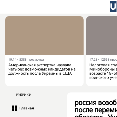
19:14
•
5388
просмотра
17:23
•
12558
про
Американская экспертка назвала
Налоговая слу
четырёх возможных кандидатов на
Минобороны д
должность посла Украины в США
возрасте 18–6
воинского уче
РУБРИКИ
россия возоб
после переми
Главная