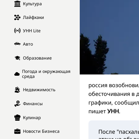
Культура
Лайфхаки
УНН Lite
Авто
Образование
Погода и окружающая
среда
россия возобнови
Недвижимость
обесточивания в 
графики, сообщил
Финансы
пишет
УНН
.
Кулинар
После "пасхал
Новости Бизнеса