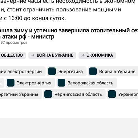
в вечерние часы есть необходимость в экономном
и, стоит ограничить пользование мощными
с 16:00 до конца суток.
ошла зиму и успешно завершила отопительный се
 атаки рф - министр
4997 просмотров
ОБЩЕСТВО
ВОЙНА В УКРАИНЕ
ЭКОНОМИКА
ний электроэнергии
Энергетика
Война в Украине
а
Электроэнергия
Запорожская область
ергетики Украины
Черниговская область
Укрэнерг