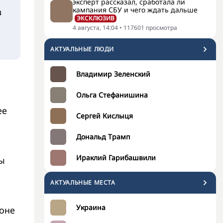
эксперт рассказал, сработала ли
кампания СБУ и чего ждать дальше
в
ЭКСКЛЮЗИВ
4 августа, 14:04
•
117601
просмотра
АКТУАЛЬНЫЕ ЛЮДИ
Владимир Зеленский
Ольга Стефанишина
ее
Сергей Кислыця
Дональд Трамп
Ираклий Гарибашвили
ны
АКТУАЛЬНЫЕ МЕСТА
Украина
фоне