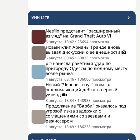
УНН LITE
Netflix представит "расширенный
взгляд" на Grand Theft Auto VI
6 августа, 13:42
•
25694
просмотра
Новый клип Арианы Гранде вновь
вызвал дискуссии о её внешности
6 августа, 03:45
•
60833
просмотра
рф нанесла ракетный удар по
пригороду Одессы по людному месту
возле рынка
4 августа, 08:46
•
136000
просмотра
Новый "Человек-паук" показал
ошеломляющий дебют в первый
уикенд
3 августа, 13:34
•
148988
просмотра
Продолжение "Барби" оказалось под
угрозой из-за задержки с
соглашениями со звездами и
режиссером
1 августа, 13:49
•
186238
просмотра