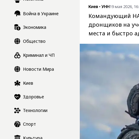
Киев
•
УНН
19 мая 2026, 16
Война в Украине
Командующий НА
дронщиков на уче
Экономика
места и быстро а
Общество
Криминал и ЧП
Новости Мира
Киев
Здоровье
Технологии
Спорт
Культура