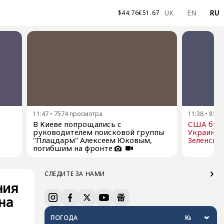
UK
EN
RU
$
44.76
€
51.67
11:47
•
7574
просмотра
11:38
•
8124
В Киеве попрощались с
США буду
руководителем поисковой группы
Украине р
"Плацдарм" Алексеем Юковым,
Зеленски
погибшим на фронте
СЛЕДИТЕ ЗА НАМИ
ния
на
ПОГОДА