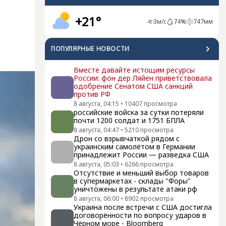
+21°
3
м/с
74
%
747
мм
ПОПУЛЯРНЫЕ НОВОСТИ
Вместе давайте истощим ресурсы
России: фон дер Ляйен приветствовала
одобрение Сенатом США санкций
против РФ
8 августа, 04:15
•
10407
просмотра
российские войска за сутки потеряли
почти 1200 солдат и 1751 БПЛА
8 августа, 04:47
•
5210
просмотра
Дрон со взрывчаткой рядом с
украинским самолётом в Германии
принадлежит России — разведка США
8 августа, 05:03
•
6266
просмотра
Отсутствие и меньший выбор товаров
в супермаркетах - склады "Форы"
уничтожены в результате атаки рф
8 августа, 06:00
•
8902
просмотра
Украина после встречи с США достигла
договорённости по вопросу ударов в
Чёрном море - Bloomberg