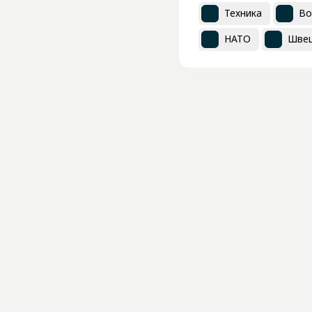
Техника
Во
НАТО
Шве