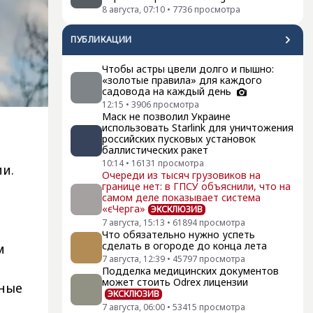
8 августа, 07:10
•
7736
просмотра
ПУБЛИКАЦИИ
Чтобы астры цвели долго и пышно:
«золотые правила» для каждого
садовода на каждый день
12:15
•
3906
просмотра
Маск не позволил Украине
использовать Starlink для уничтожения
российских пусковых установок
баллистических ракет
10:14
•
16131
просмотра
и.
Очереди из тысяч грузовиков на
границе нет: в ГПСУ объяснили, что на
самом деле показывает система
«єЧерга»
ЭКСКЛЮЗИВ
7 августа, 15:13
•
61894
просмотра
Что обязательно нужно успеть
сделать в огороде до конца лета
м
7 августа, 12:39
•
45797
просмотра
Подделка медицинских документов
может стоить Odrex лицензии
нные
ЭКСКЛЮЗИВ
7 августа, 06:00
•
53415
просмотра