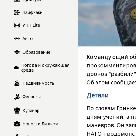
Лайфхаки
УНН Lite
Авто
Образование
Командующий об
прокомментирова
Погода и окружающая
среда
дронов "разбили"
Об этом сообщает
Недвижимость
Детали
Финансы
По словам Гринк
Кулинар
дням учений, а н
Новости Бизнеса
маневров. Он зая
НАТО продемонст