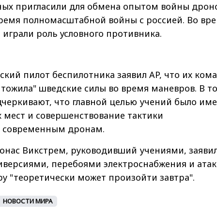
ных пригласили для обмена опытом войны дрон
ремя полномасштабной войны с россией. Во вр
играли роль условного противника.
ский пилот беспилотника заявил AP, что их ком
тожила" шведские силы во время маневров. В то
дчеркивают, что главной целью учений было им
х мест и совершенствование тактики
 современным дронам.
онас Викстрем, руководивший учениями, заявил
диверсиями, перебоями электроснабжения и ата
у "теоретически может произойти завтра".
НОВОСТИ МИРА