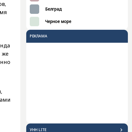
ов,
Белград
емя
Черное море
РЕКЛАМА
анда
 же
енно
,
ками
УНН LITE