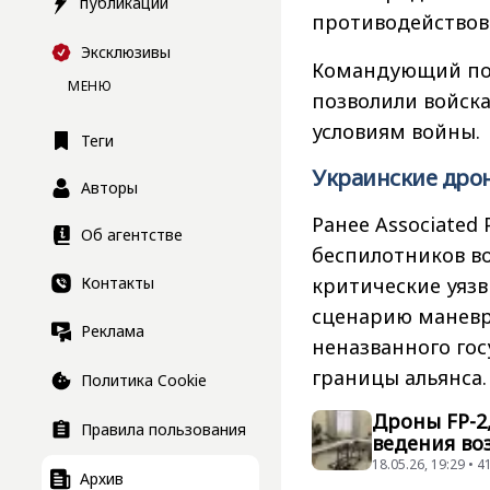
публикации
противодействов
Эксклюзивы
Командующий под
МЕНЮ
позволили войск
условиям войны.
Теги
Украинские дро
Авторы
Ранее Associated
Об агентстве
беспилотников в
Контакты
критические уяз
сценарию маневр
Реклама
неназванного гос
границы альянса.
Политика Cookie
Дроны FP-2
Правила пользования
ведения во
18.05.26, 19:29 •
Архив