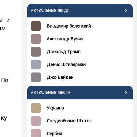
АКТУАЛЬНЫЕ ЛЮДИ
ы" и
Владимир Зеленский
ым
Александр Вучич
Дональд Трамп
Денис Штилерман
Джо Байден
 По
АКТУАЛЬНЫЕ МЕСТА
й
Украина
ику
Соединённые Штаты
Сербия