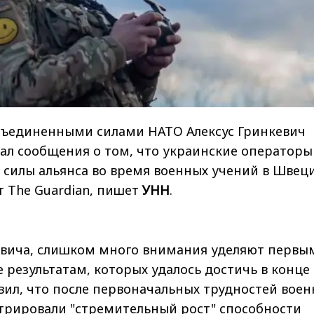
ъединенными силами НАТО Алексус Гринкевич
л сообщения о том, что украинские операторы
 силы альянса во время военных учений в Швеци
 The Guardian, пишет
УНН
.
евича, слишком много внимания уделяют первы
е результатам, которых удалось достичь в конце
вил, что после первоначальных трудностей вое
рировали "стремительный рост" способности