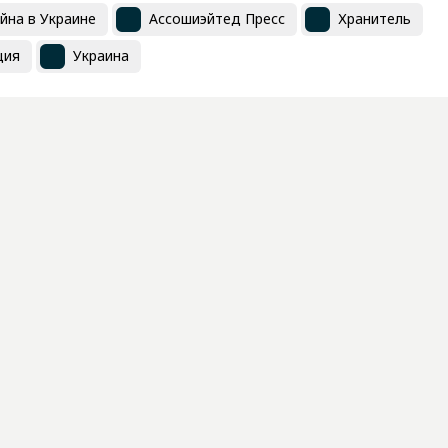
йна в Украине
Ассошиэйтед Пресс
Хранитель
ция
Украина