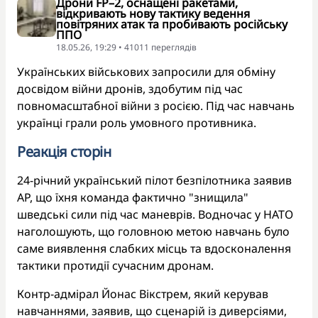
Дрони FP–2, оснащені ракетами,
відкривають нову тактику ведення
повітряних атак та пробивають російську
ППО
18.05.26, 19:29 • 41011 переглядiв
Українських військових запросили для обміну
досвідом війни дронів, здобутим під час
повномасштабної війни з росією. Під час навчань
українці грали роль умовного противника.
Реакція сторін
24-річний український пілот безпілотника заявив
AP, що їхня команда фактично "знищила"
шведські сили під час маневрів. Водночас у НАТО
наголошують, що головною метою навчань було
саме виявлення слабких місць та вдосконалення
тактики протидії сучасним дронам.
Контр-адмірал Йонас Вікстрем, який керував
навчаннями, заявив, що сценарій із диверсіями,