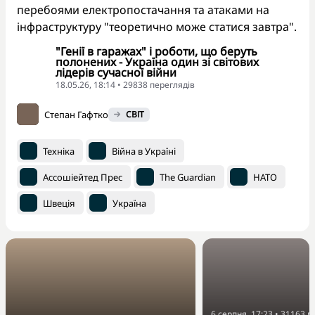
перебоями електропостачання та атаками на
інфраструктуру "теоретично може статися завтра".
"Генії в гаражах" і роботи, що беруть
полонених - Україна один зі світових
лідерів сучасної війни
18.05.26, 18:14 • 29838 переглядiв
Степан Гафтко
СВІТ
Техніка
Війна в Україні
Ассошіейтед Прес
The Guardian
НАТО
Швеція
Україна
6 серпня, 17:23
•
31163
п