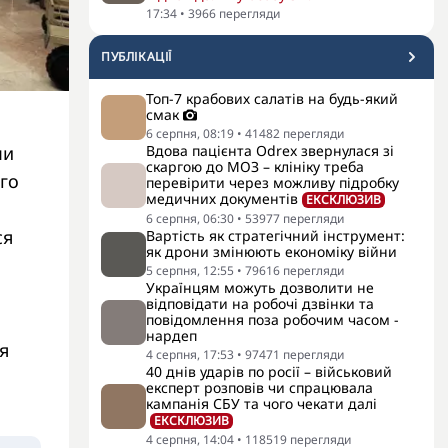
17:34
•
3966
перегляди
ПУБЛІКАЦІЇ
Топ-7 крабових салатів на будь-який
смак
6 серпня, 08:19
•
41482
перегляди
Вдова пацієнта Odrex звернулася зі
ми
скаргою до МОЗ – клініку треба
го
перевірити через можливу підробку
медичних документів
ЕКСКЛЮЗИВ
6 серпня, 06:30
•
53977
перегляди
ся
Вартість як стратегічний інструмент:
як дрони змінюють економіку війни
5 серпня, 12:55
•
79616
перегляди
Українцям можуть дозволити не
відповідати на робочі дзвінки та
повідомлення поза робочим часом -
нардеп
я
4 серпня, 17:53
•
97471
перегляди
40 днів ударів по росії – військовий
експерт розповів чи спрацювала
кампанія СБУ та чого чекати далі
ЕКСКЛЮЗИВ
4 серпня, 14:04
•
118519
перегляди