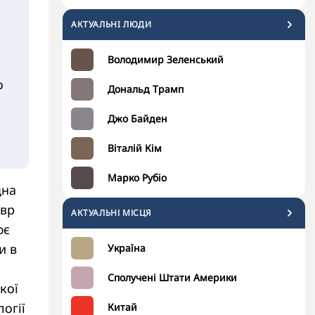
АКТУАЛЬНI ЛЮДИ
Володимир Зеленський
о
Дональд Трамп
Джо Байден
Віталій Кім
Марко Рубіо
дна
евр
АКТУАЛЬНІ МІСЦЯ
ює
и в
Україна
Сполучені Штати Америки
кої
огії
Китай