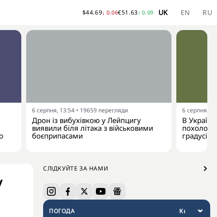
UK
EN
RU
$
44.69
€
51.63
↓
0.06
↑
0.09
6 серпня, 13:54
•
19659
перегляди
6 серпня, 13
Дрон із вибухівкою у Лейпцигу
В Україну
виявили біля літака з військовими
похолодан
о
боєприпасами
градусів
СЛІДКУЙТЕ ЗА НАМИ
у
ПОГОДА