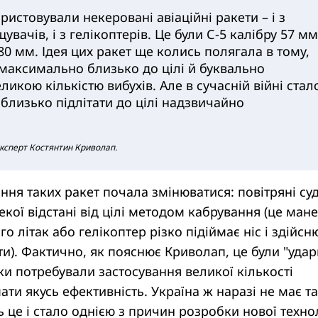
истовували некеровані авіаційні ракети – і з
щувачів, і з гелікоптерів. Це були С-5 калібру 57 мм
 80 мм. Ідея цих ракет ще колись полягала в тому,
 максимально близько до цілі й буквально
еликою кількістю вибухів. Але в сучасній війні стал
близько підлітати до цілі надзвичайно
експерт Костянтин Криволап.
ння таких ракет почала змінюватися: повітряні су
екої відстані від цілі методом кабрування (це ман
ого літак або гелікоптер різко підіймає ніс і здійсн
оти). Фактично, як пояснює Криволап, це були "удар
аки потребували застосування великої кількості
ати якусь ефективність. Україна ж наразі не має та
 це і стало однією з причин розробки нової технол