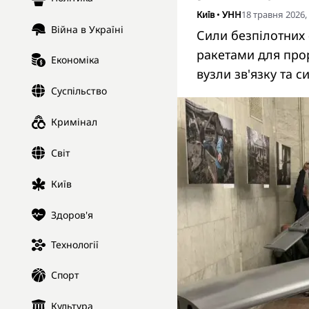
Київ
•
УНН
18 травня 2026,
Війна в Україні
Сили безпілотних
ракетами для про
Економіка
вузли зв'язку та с
Суспільство
Кримінал
Світ
Київ
Здоров'я
Технології
Спорт
Культура