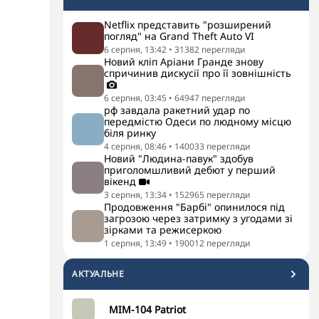
Netflix представить "розширений
погляд" на Grand Theft Auto VI
6 серпня, 13:42
•
31382
перегляди
Новий кліп Аріани Гранде знову
спричинив дискусії про її зовнішність
6 серпня, 03:45
•
64947
перегляди
рф завдала ракетний удар по
передмістю Одеси по людному місцю
біля ринку
4 серпня, 08:46
•
140033
перегляди
Новий "Людина-павук" здобув
приголомшливий дебют у перший
вікенд
3 серпня, 13:34
•
152965
перегляди
Продовження "Барбі" опинилося під
загрозою через затримку з угодами зі
зірками та режисеркою
1 серпня, 13:49
•
190012
перегляди
АКТУАЛЬНЕ
MIM-104 Patriot