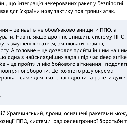
ні, що інтеграція некерованих ракет у безпілотні
ає для України нову тактику повітряних атак.
ня – це навіть не обов’язково знищити ППО, а
гувати. Навіть якщо дрон не знищить систему ППО,
уть змушені ховатися, змінювати позиції,
оту. А головне – це дозволяє пройти іншим наши
о одна з найскладніших задач під час deep strike
ike – це пройти лінію бойового зіткнення і подолат
повітряної оборони. Це кожного разу окрема
рація. І саме для цього такі дрони та ракети дуже
.
лій Храпчинський, дрони, оснащені ракетами мож
озиції ППО, системи радіоелектронної боротьби т