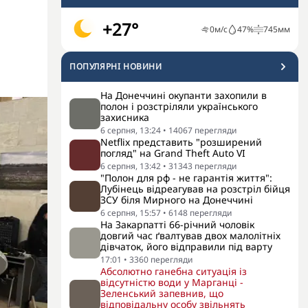
+27°
0
м/с
47
%
745
мм
ПОПУЛЯРНI НОВИНИ
На Донеччині окупанти захопили в
полон і розстріляли українського
захисника
6 серпня, 13:24
•
14067
перегляди
Netflix представить "розширений
погляд" на Grand Theft Auto VI
6 серпня, 13:42
•
31343
перегляди
"Полон для рф - не гарантія життя":
Лубінець відреагував на розстріл бійця
ЗСУ біля Мирного на Донеччині
6 серпня, 15:57
•
6148
перегляди
На Закарпатті 66-річний чоловік
довгий час ґвалтував двох малолітніх
дівчаток, його відправили під варту
17:01
•
3360
перегляди
Абсолютно ганебна ситуація із
відсутністю води у Марганці -
Зеленський запевнив, що
відповідальну особу звільнять