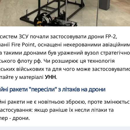
систем ЗСУ почали застосовувати дрони FP-2,
нії Fire Point, оснащені некерованими авіаційни
а такими дронами був уражений вузол стратегічно
ського флоту рф. Чи розширює ця технологія
ських військових та для чого може застосовувати
тайте у матеріалі
УНН
.
йні ракети "пересіли" з літаків на дрони
йні ракети не є новітньою зброєю, проте змінюєтьс
застосування: якщо раніше їх несли літаки та
пер - дрони.