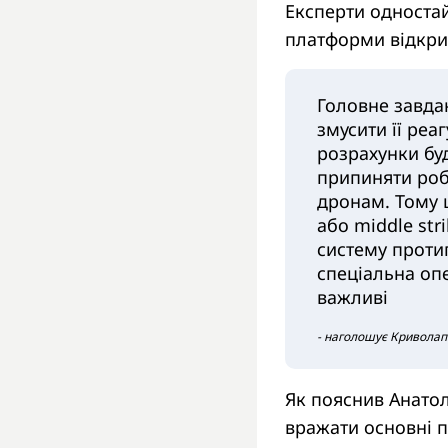
Експерти одностай
платформи відкрив
Головне завдан
змусити її реа
розрахунки буд
припиняти роб
дронам. Тому щ
або middle str
систему проти
спеціальна опе
важливі
- наголошує Криволап
Як пояснив Анато
вражати основні п