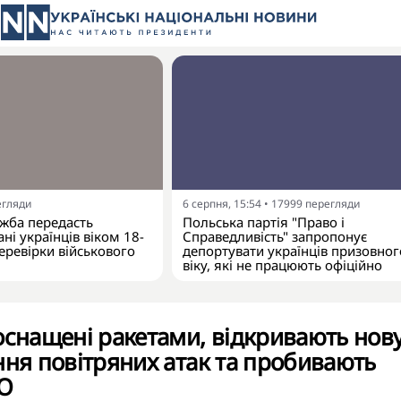
егляди
6 серпня, 15:54
•
17999
перегляди
жба передасть
Польська партія "Право і
ні українців віком 18-
Справедливість" запропонує
еревірки військового
депортувати українців призовног
віку, які не працюють офіційно
оснащені ракетами, відкривають нов
ння повітряних атак та пробивають
ПО