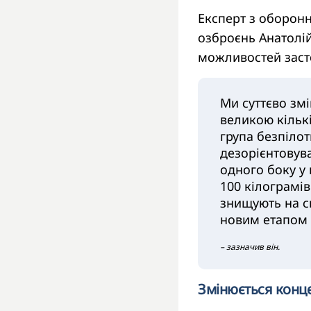
Експерт з оборонн
озброєнь Анатолі
можливостей засто
Ми суттєво змі
великою кільк
група безпілот
дезорієнтовув
одного боку у 
100 кілограмів
знищують на св
новим етапом 
– зазначив він.
Змінюється конце