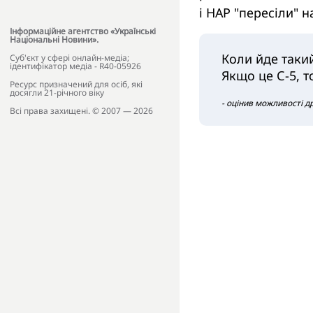
і НАР "пересіли" 
Інформаційне агентство «Українські
Національні Новини».
Коли йде такий
Cуб'єкт у сфері онлайн-медіа;
ідентифікатор медіа - R40-05926
Якщо це С-5, т
Ресурс призначений для осіб, які
досягли 21-річного віку
- оцінив можливості д
Всі права захищені. © 2007 — 2026