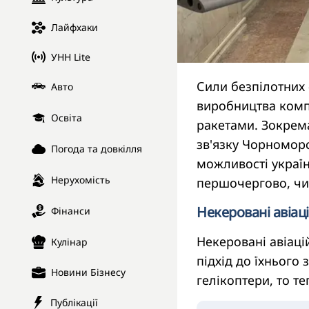
Лайфхаки
УНН Lite
Сили безпілотних 
Авто
виробництва компа
Освіта
ракетами. Зокрем
зв'язку Чорномор
Погода та довкілля
можливості україн
Нерухомість
першочергово, чи
Некеровані авіаці
Фінанси
Некеровані авіаці
Кулінар
підхід до їхнього 
Новини Бізнесу
гелікоптери, то те
Публікації