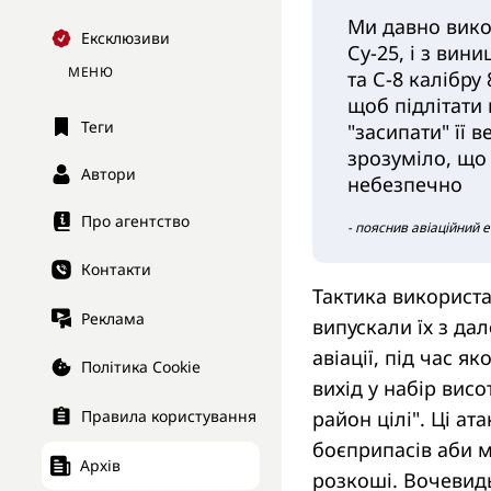
Ми давно викор
Ексклюзиви
Су-25, і з вини
МЕНЮ
та С-8 калібру
щоб підлітати
Теги
"засипати" її в
зрозуміло, що 
Автори
небезпечно
Про агентство
- пояснив авіаційний 
Контакти
Тактика використа
Реклама
випускали їх з дал
авіації, під час як
Політика Cookie
вихід у набір вис
Правила користування
район цілі". Ці ат
боєприпасів аби м
Архів
розкоші. Вочевидь