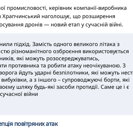
ої промисловості, керівник компанії-виробника
й Храпчинський наголошує, що розширення
сування дронів — новий етап у сучасній війні.
нили підхід. Замість одного великого літака з
істю різноманітного озброєння використовується
ників, які можуть розосереджуватись,
ати противника та робити атаку неочікуваною. З
ворога йдуть ударні безпілотники, які можуть нест
 вибухівки, а з іншого – супроводжуючі борти, які
оєму шляху будь-які засоби протидії. Саме це і є
сучасної війни
пція повітряних атак