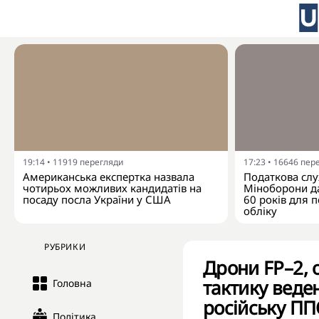
19:14
•
11919
перегляди
17:23
•
16646
пер
Американська експертка назвала
Податкова слу
чотирьох можливих кандидатів на
Міноборони да
посаду посла України у США
60 років для п
обліку
РУБРИКИ
Дрони FP–2, 
тактику веде
Головна
російську П
Політика