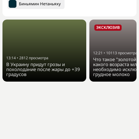
Биньямин Нетаньяху
ЭКСКЛЮЗИВ
12:21
•
10113
просмотра
13:14
•
2812
просмотра
Что такое "золотой 
В Украину придут грозы и
какого возраста мл
похолодание после жары до +39
необходимо исключ
градусов
грудное молоко