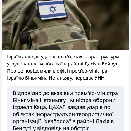
Ізраїль завдав ударів по об’єктах інфраструктури
угруповання "Хезболла" в районі Дахія в Бейруті.
Про це повідомили в офісі прем’єр-міністра
Ізраїлю Біньяміна Нетаньягу, передає
УНН
.
Відповідно до вказівки прем'єр-міністра
Біньяміна Нетаньягу і міністра оборони
Ісраеля Каца, ЦАХАЛ завдав ударів по
об'єктах інфраструктури терористичної
організації "Хезболла" в районі Дахія в
Бейруті у відповідь на обстріл