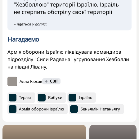
"Хезболлою" території Ізраїлю. Ізраїль
не стерпить обстрілу своєї території
– йдеться у дописі.
Нагадаємо
Армія оборони Ізраїлю
ліквідувала
командира
підрозділу "Сили Радвана" угруповання Хезболли
на півдні Лівану.
Алла Кіосак
СВІТ
Теракт
Вибухи
Ізраїль
Армія оборони Ізраїлю
Беньямін Нетаньягу