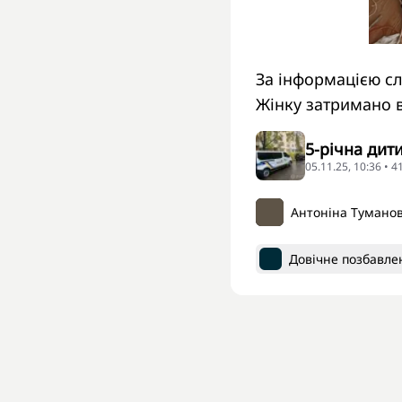
За інформацією сл
Жінку затримано в
5-річна дит
05.11.25, 10:36 • 
Антоніна Тумано
Довічне позбавле