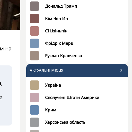
Дональд Трамп
Кім Чен Ин
Сі Цзіньпін
Фрідріх Мерц
м на
Руслан Кравченко
АКТУАЛЬНІ МІСЦЯ
,
Україна
а
Сполучені Штати Америки
Крим
Херсонська область