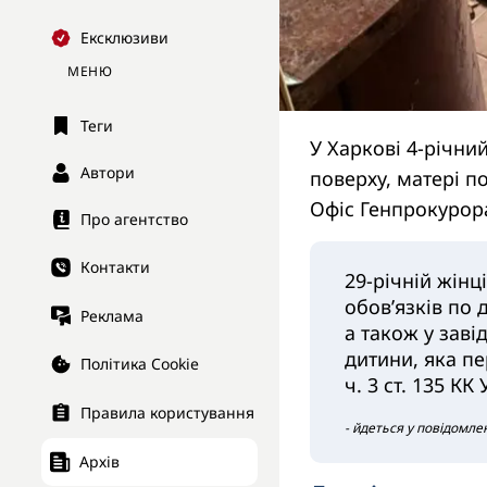
Ексклюзиви
МЕНЮ
Теги
У Харкові 4-річни
Автори
поверху, матері п
Офіс Генпрокурор
Про агентство
Контакти
29-річній жінц
обов’язків по 
Реклама
а також у зав
дитини, яка пе
Політика Cookie
ч. 3 ст. 135 КК
Правила користування
- йдеться у повідомлен
Архів