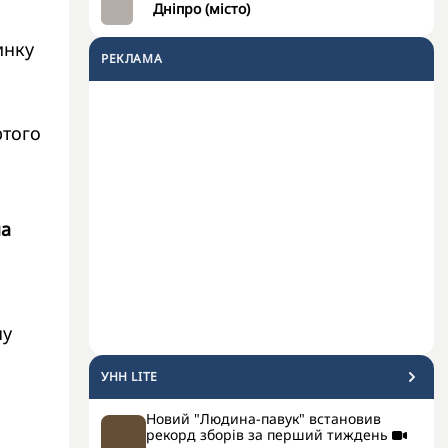
Дніпро (місто)
инку
РЕКЛАМА
ртого
на
ну
УНН LITE
Новий "Людина-павук" встановив
рекорд зборів за перший тиждень