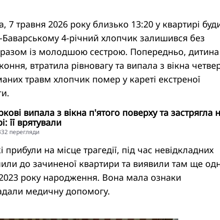
а, 7 травня 2026 року близько 13:20 у квартирі буд
о-Баварському 4-річний хлопчик залишився без
 разом із молодшою сестрою. Попередньо, дитина
коння, втратила рівновагу та випала з вікна четве
маних травм хлопчик помер у кареті екстреної
и.
кові випала з вікна п'ятого поверху та застрягла 
: її врятували
5332 перегляди
і прибули на місце трагедії, під час невідкладних
пили до зачиненої квартири та виявили там ще од
 2023 року народження. Вона мала ознаки
надали медичну допомогу.