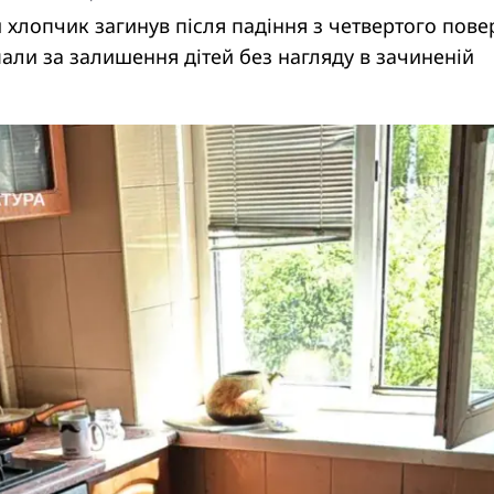
й хлопчик загинув після падіння з четвертого пове
али за залишення дітей без нагляду в зачиненій