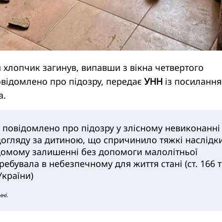
й хлопчик загинув, випавши з вікна четвертого
овідомлено про підозру, передає
УНН
із посилання
а.
і повідомлено про підозру у злісному невиконанні
догляду за дитиною, що спричинило тяжкі наслідки
ідомому залишенні без допомоги малолітньої
ребувала в небезпечному для життя стані (ст. 166 т
 України)
ні.