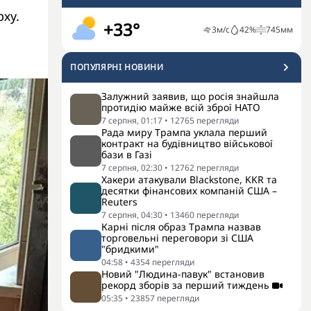
рху.
+33°
3
м/с
42
%
745
мм
ПОПУЛЯРНI НОВИНИ
Залужний заявив, що росія знайшла
протидію майже всій зброї НАТО
7 серпня, 01:17
•
12765
перегляди
Рада миру Трампа уклала перший
контракт на будівництво військової
бази в Газі
7 серпня, 02:30
•
12762
перегляди
Хакери атакували Blackstone, KKR та
десятки фінансових компаній США –
Reuters
7 серпня, 04:30
•
13460
перегляди
Карні після образ Трампа назвав
торговельні переговори зі США
"бридкими"
04:58
•
4354
перегляди
Новий "Людина-павук" встановив
рекорд зборів за перший тиждень
05:35
•
23857
перегляди