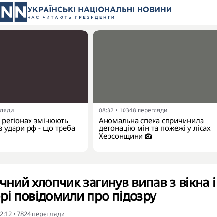
гляди
08:32
•
10348
перегляди
х регіонах змінюють
Аномальна спека спричинила
 удари рф - що треба
детонацію мін та пожежі у лісах
Херсонщини
ічний хлопчик загинув випав з вікна і
ері повідомили про підозру
2:12
•
7824
перегляди