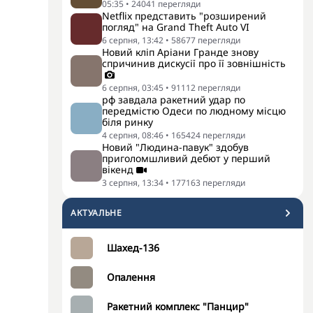
05:35
•
24041
перегляди
Netflix представить "розширений
погляд" на Grand Theft Auto VI
6 серпня, 13:42
•
58677
перегляди
Новий кліп Аріани Гранде знову
спричинив дискусії про її зовнішність
6 серпня, 03:45
•
91112
перегляди
рф завдала ракетний удар по
передмістю Одеси по людному місцю
біля ринку
4 серпня, 08:46
•
165424
перегляди
Новий "Людина-павук" здобув
приголомшливий дебют у перший
вікенд
3 серпня, 13:34
•
177163
перегляди
АКТУАЛЬНЕ
Шахед-136
Опалення
Ракетний комплекс "Панцир"