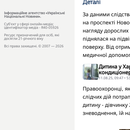
Деталі
Інформаційне агентство «Українські
За даними слідств
Національні Новини».
на проспекті Нов
Cуб'єкт у сфері онлайн-медіа;
ідентифікатор медіа - R40-05926
нагляду дорослих
Ресурс призначений для осіб, які
піднялася на підві
досягли 21-річного віку
поверху. Від отри
Всі права захищені. © 2007 — 2026
медичної допомог
Дитина у Хар
кондиціонері
11.08.25, 09:47 • 
Правоохоронці, як
слідчих дій потра
дитину - дівчинку
зневоднення, їй 