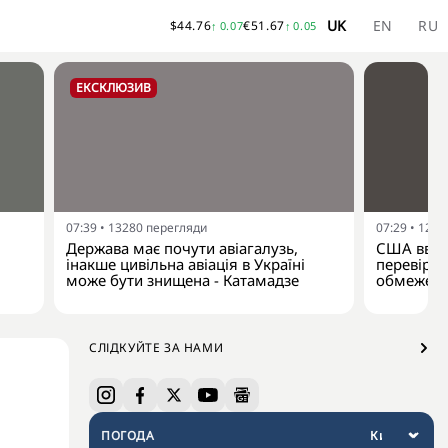
UK
EN
RU
$
44.76
€
51.67
↑
0.07
↑
0.05
ЕКСКЛЮЗИВ
07:39
•
13280
перегляди
07:29
•
1252
Держава має почути авіагалузь,
США вваж
інакше цивільна авіація в Україні
перевірит
може бути знищена - Катамадзе
обмежени
СЛІДКУЙТЕ ЗА НАМИ
ПОГОДА