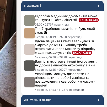
ПУБЛІКАЦІЇ
Підробка медичних документів може
коштувати Odrex ліцензії
ЕКСКЛЮЗИВ
06:00
•
22797
перегляди
Топ-7 крабових салатів на будь-який
смак
6 серпня, 08:19
•
59208
перегляди
Вдова пацієнта Odrex звернулася зі
скаргою до МОЗ – клініку треба
перевірити через можливу підробку
медичних документів
ЕКСКЛЮЗИВ
6 серпня, 06:30
•
69278
перегляди
Вартість як стратегічний інструмент:
як дрони змінюють економіку війни
5 серпня, 12:55
•
96207
перегляди
Українцям можуть дозволити не
відповідати на робочі дзвінки та
повідомлення поза робочим часом -
нардеп
4 серпня, 17:53
•
112876
перегляди
АКТУАЛЬНI ЛЮДИ