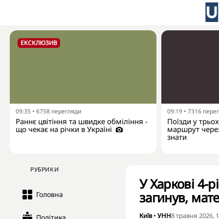
ЕКСКЛЮЗИВ
09:35
•
6758
перегляди
09:19
•
7316
пере
Раннє цвітіння та швидке обміління -
Поїзди у трьо
що чекає на річки в Україні
маршрут через
знати
РУБРИКИ
У Харкові 4-р
загинув, мат
Головна
Київ
•
УНН
8 травня 2026, 1
Політика