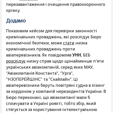
перезавантаження і очищення правоохоронного
органу.
Додамо
Показовим кейсом для перевірки законності
кримінальних проваджень, які розслідує Бюро
економічної безпеки, може
стати
низка
кримінальних проваджень проти
авіаперевізників. Як повідомляв
УНН
, БЕБ
розслідує
низку справ щодо щонайменше п'яти
українських авіакомпаній, серед яких МАУ,
"Авіакомпанія Константа", "Урга",
"Н3ОПЕРЕЙШІНС" та "Скайлайн". Ці
авіаперевізники беруть повітряні судна в лізинг
за кордоном у компаній нерезидентів України. В
Бюро переконані, що авіакомпанії мали б
сплачувати в Україні роялті, тобто збір, який
стягується за користування інтелектуальною