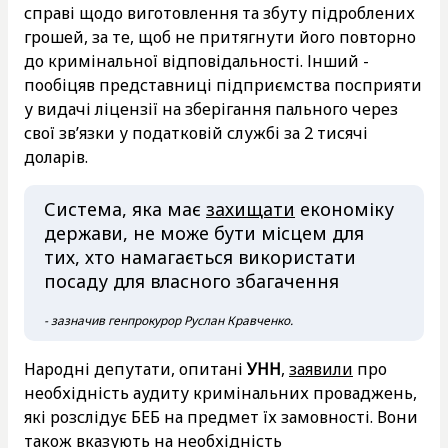
справі щодо виготовлення та збуту підроблених
грошей, за те, щоб не притягнути його повторно
до кримінальної відповідальності. Інший -
пообіцяв представниці підприємства посприяти
у видачі ліцензії на зберігання пального через
свої зв’язки у податковій службі за 2 тисячі
доларів.
Система, яка має
захищати
економіку
держави, не може бути місцем для
тих, хто намагається використати
посаду для власного збагачення
- зазначив генпрокурор Руслан Кравченко.
Народні депутати, опитані
УНН
,
заявили
про
необхідність аудиту кримінальних проваджень,
які розслідує БЕБ на предмет їх замовності. Вони
також
вказують
на необхідність