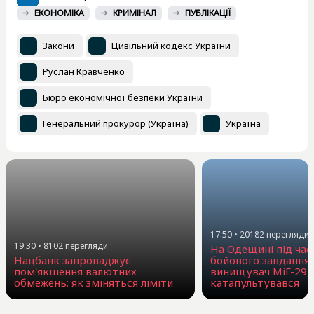
ЕКОНОМІКА
КРИМІНАЛ
ПУБЛІКАЦІЇ
Закони
Цивільний кодекс України
Руслан Кравченко
Бюро економічної безпеки України
Генеральний прокурор (Україна)
Україна
17:50
•
20182
перегляди
19:30
•
8102
перегляди
На Одещині під час
Нацбанк запроваджує
бойового завдання
пом'якшення валютних
винищувач МіГ-29, 
обмежень: як зміняться ліміти
катапультувався