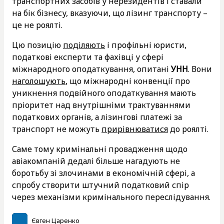
транспортних засобів у нерезидентів і ставали
на бік бізнесу, вказуючи, що лізинг транспорту –
це не роялті.
Цю позицію
поділяють
і профільні юристи,
податкові експерти та фахівці у сфері
міжнародного оподаткування, опитані
УНН
. Вони
наголошують
, що міжнародні конвенції про
уникнення подвійного оподаткування мають
пріоритет над внутрішніми трактуваннями
податкових органів, а лізингові платежі за
транспорт не можуть
прирівнюватися
до роялті.
Саме тому кримінальні провадження щодо
авіакомпаній дедалі більше нагадують не
боротьбу зі злочинами в економічній сфері, а
спробу створити штучний податковий спір
через механізми кримінального переслідування.
Євген Царенко