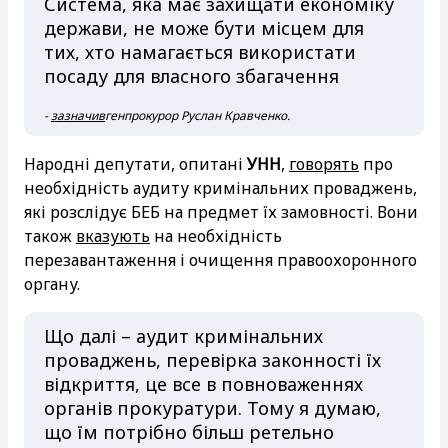
Система, яка має захищати економіку
держави, не може бути місцем для
тих, хто намагається використати
посаду для власного збагачення
-
зазначив
генпрокурор Руслан Кравченко.
Народні депутати, опитані
УНН
,
говорять
про
необхідність аудиту кримінальних проваджень,
які розслідує БЕБ на предмет їх замовності. Вони
також
вказують
на необхідність
перезавантаження і очищення правоохоронного
органу.
Що далі – аудит кримінальних
проваджень, перевірка законності їх
відкриття, це все в повноваженнях
органів прокуратури. Тому я думаю,
що їм потрібно більш ретельно