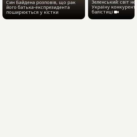
Зеленський: світ не
Син Байдена розповів, що рак
Україну конкурент
його батька-експрезидента
балістиці
поширюється у кістки