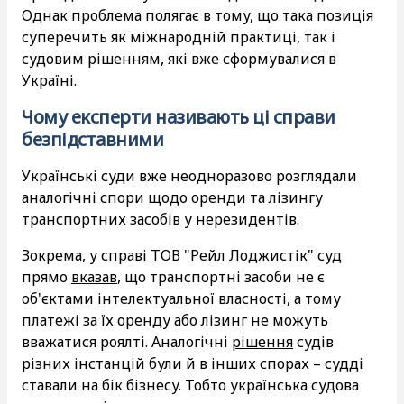
Однак проблема полягає в тому, що така позиція
суперечить як міжнародній практиці, так і
судовим рішенням, які вже сформувалися в
Україні.
Чому експерти називають ці справи
безпідставними
Українські суди вже неодноразово розглядали
аналогічні спори щодо оренди та лізингу
транспортних засобів у нерезидентів.
Зокрема, у справі ТОВ "Рейл Лоджистік" суд
прямо
вказав
, що транспортні засоби не є
об'єктами інтелектуальної власності, а тому
платежі за їх оренду або лізинг не можуть
вважатися роялті. Аналогічні
рішення
судів
різних інстанцій були й в інших спорах – судді
ставали на бік бізнесу. Тобто українська судова