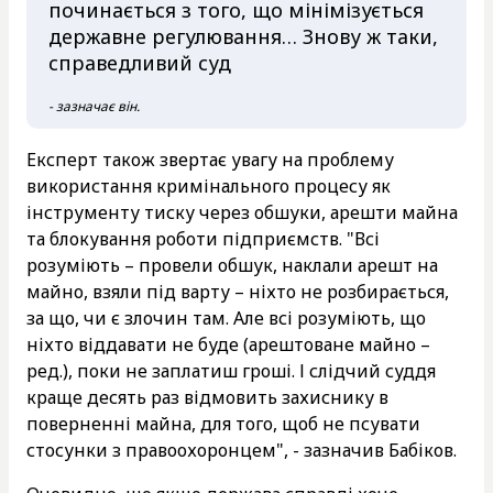
починається з того, що мінімізується
державне регулювання… Знову ж таки,
справедливий суд
- зазначає він.
Експерт також звертає увагу на проблему
використання кримінального процесу як
інструменту тиску через обшуки, арешти майна
та блокування роботи підприємств. "Всі
розуміють – провели обшук, наклали арешт на
майно, взяли під варту – ніхто не розбирається,
за що, чи є злочин там. Але всі розуміють, що
ніхто віддавати не буде (арештоване майно –
ред.), поки не заплатиш гроші. І слідчий суддя
краще десять раз відмовить захиснику в
поверненні майна, для того, щоб не псувати
стосунки з правоохоронцем", - зазначив Бабіков.