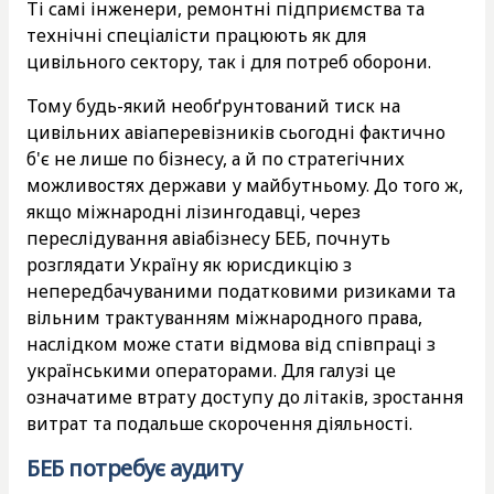
Ті самі інженери, ремонтні підприємства та
технічні спеціалісти працюють як для
цивільного сектору, так і для потреб оборони.
Тому будь-який необґрунтований тиск на
цивільних авіаперевізників сьогодні фактично
б'є не лише по бізнесу, а й по стратегічних
можливостях держави у майбутньому. До того ж,
якщо міжнародні лізингодавці, через
переслідування авіабізнесу БЕБ, почнуть
розглядати Україну як юрисдикцію з
непередбачуваними податковими ризиками та
вільним трактуванням міжнародного права,
наслідком може стати відмова від співпраці з
українськими операторами. Для галузі це
означатиме втрату доступу до літаків, зростання
витрат та подальше скорочення діяльності.
БЕБ потребує аудиту