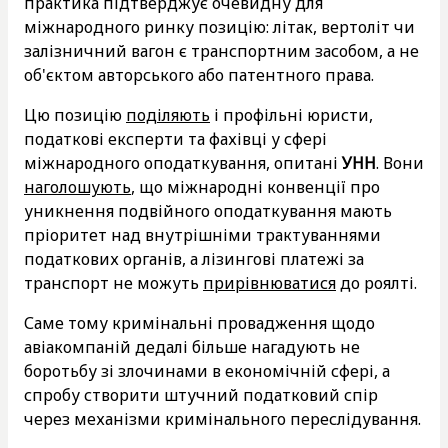
практика підтверджує очевидну для
міжнародного ринку позицію: літак, вертоліт чи
залізничний вагон є транспортним засобом, а не
об'єктом авторського або патентного права.
Цю позицію
поділяють
і профільні юристи,
податкові експерти та фахівці у сфері
міжнародного оподаткування, опитані
УНН
. Вони
наголошують
, що міжнародні конвенції про
уникнення подвійного оподаткування мають
пріоритет над внутрішніми трактуваннями
податкових органів, а лізингові платежі за
транспорт не можуть
прирівнюватися
до роялті.
Саме тому кримінальні провадження щодо
авіакомпаній дедалі більше нагадують не
боротьбу зі злочинами в економічній сфері, а
спробу створити штучний податковий спір
через механізми кримінального переслідування.