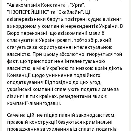
"Авіакомпанія Константа", "Урга",
"Н3ОПЕРЕЙШІНС" та "Скайлайн". Ці
авіаперевізники беруть повітряні судна в лізинг
за кордоном у компаній нерезидентів України. В
Бюро переконані, що авіакомпанії мали б
сплачувати в Україні роялті, тобто збір, який
стягується за користування інтелектуальною
власністю. При цьому абсолютно ігнорується той
факт, що транспорт не є інтелектуальною
власністю, а між Україною та низкою країн діють
Конвенції щодо уникнення подвійного
оподаткування. Відповідно до цих угод,
українські компанії сплачують податки саме за
лізинг і в тих країнах, резидентами яких є
компанії-лізингодавці.
Саме на цій, не підкріпленій законодавством,
правовій конструкції базуються кримінальні
провадження за ухилення від сплати податків.