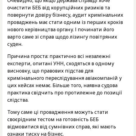
Очевидно, що якщо держава справді хоче
очистити БЕБ від корупційних ризиків та
повернути довіру бізнесу, аудит кримінальних
проваджень має стати одним із перших кроків
нового керівництва органу. І починати його
варто саме зі справ щодо лізингу повітряних
суден.
Причина проста: практично всі незалежні
експерти, опитані УНН, сходяться в одному
висновку, що правових підстав для
кримінального переслідування авіакомпаній у
цих кейсах немає. Більше того, наявна судова
практика свідчить про протилежне до позиції
слідства.
Тому саме ці провадження можуть стати
своєрідним тестом на готовність БЕБ
відмовитися від сумнівних справ, які мають
ознаки тиску на бізнес.