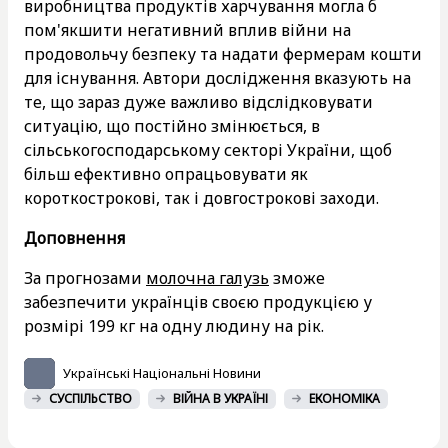
виробництва продуктів харчування могла б
пом'якшити негативний вплив війни на
продовольчу безпеку та надати фермерам кошти
для існування. Автори дослідження вказують на
те, що зараз дуже важливо відслідковувати
ситуацію, що постійно змінюється, в
сільськогосподарському секторі України, щоб
більш ефективно опрацьовувати як
короткострокові, так і довгострокові заходи.
Доповнення
За прогнозами
молочна галузь
зможе
забезпечити українців своєю продукцією у
розмірі 199 кг на одну людину на рік.
Українські Національні Новини
СУСПІЛЬСТВО
ВІЙНА В УКРАЇНІ
ЕКОНОМІКА