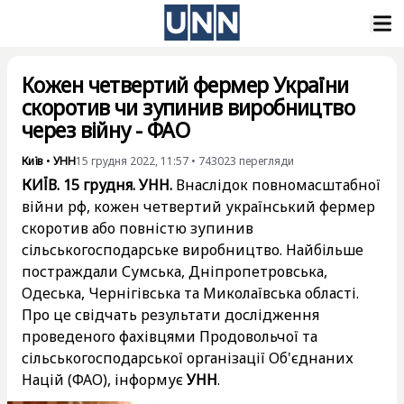
Кожен четвертий фермер України
скоротив чи зупинив виробництво
через війну - ФАО
Київ
•
УНН
15 грудня 2022, 11:57
•
743023
перегляди
КИЇВ. 15 грудня. УНН.
Внаслідок повномасштабної
війни рф, кожен четвертий український фермер
скоротив або повністю зупинив
сільськогосподарське виробництво. Найбільше
постраждали Сумська, Дніпропетровська,
Одеська, Чернігівська та Миколаївська області.
Про це свідчать результати дослідження
проведеного фахівцями Продовольчої та
сільськогосподарської організації Об'єднаних
Націй (ФАО), інформує
УНН
.