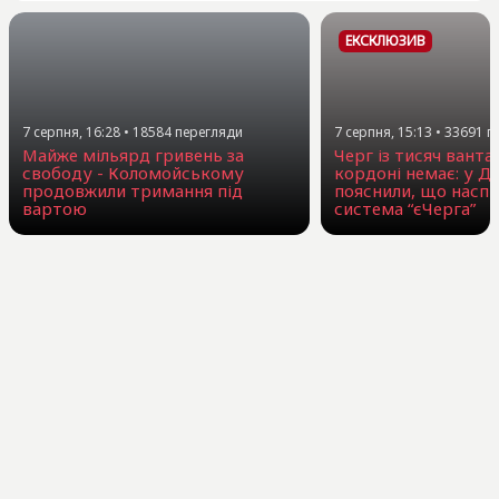
ЕКСКЛЮЗИВ
7 серпня, 16:28
•
18584
перегляди
7 серпня, 15:13
•
33691
п
Майже мільярд гривень за
Черг із тисяч ванта
свободу - Коломойському
кордоні немає: у Д
продовжили тримання під
пояснили, що наспр
вартою
система “єЧерга”