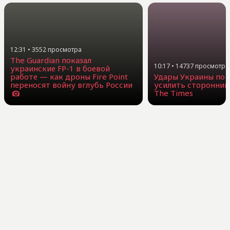
12:31
•
3552
просмотра
The Guardian показал
10:17
•
14737
просмотра
украинские FP-1 в боевой
работе — как дроны Fire Point
Удары Украины по 
переносят войну вглубь России
усилить сторонник
The Times