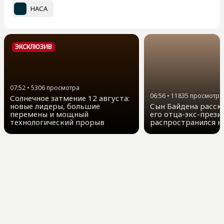
НАСА
ЭКСКЛЮЗИВ
07:52
•
5306
просмотра
06:56
•
11835
просмотра
Солнечное затмение 12 августа:
новые лидеры, большие
Сын Байдена расска
перемены и мощный
его отца-экс-прези
технологический прорыв
распространился н