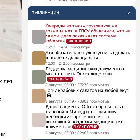
ПУБЛИКАЦИИ
Очереди из тысяч грузовиков на
границе нет: в ГПСУ объяснили, что на
самом деле показывает система
«єЧерга»
ЭКСКЛЮЗИВ
15:13
•
14243
просмотра
Что обязательно нужно успеть сделать
в огороде до конца лета
12:39
•
21250
просмотра
Подделка медицинских документов
может стоить Odrex лицензии
ЭКСКЛЮЗИВ
х лет
7 августа, 06:00
•
37276
просмотра
Топ-7 крабовых салатов на любой вкус
ет
6 августа, 08:19
•
73803
просмотра
Вдова пациента Odrex обратилась с
жалобой в Минздрав — клинику
необходимо проверить из-за
возможной подделки медицинских
документов
ЭКСКЛЮЗИВ
ли
6 августа, 06:30
•
82462
просмотра