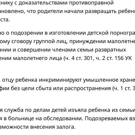
нику с доказательствами противоправной
ановлено, что родители начали развращать ребен
раста.
о о подозрении в изготовлении детской порногр
ому сговору группой лиц, принуждении малолетн
дании и совершении членами семьи развратных
ии малолетнего лица (ч. 4 ст. 301, ч. 2 ст. 156 УК
й, отцу ребенка инкриминируют умышленное хран
ии без цели сбыта или распространения (ч. 1 ст. 
я служба по делам детей изъяла ребенка из семьи
я в больнице на обследовании. Подозреваемых в
озможности внесения залога.