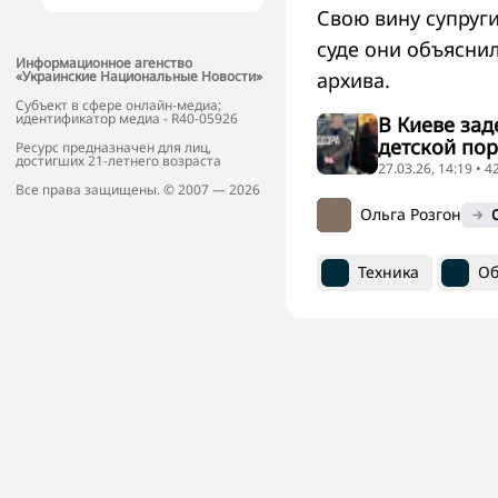
Свою вину супруг
суде они объясни
Информационное агенство
архива.
«Украинские Национальные Новости»
Субъект в сфере онлайн-медиа;
идентификатор медиа - R40-05926
В Киеве зад
детской по
Ресурс предназначен для лиц,
достигших 21-летнего возраста
27.03.26, 14:19 • 
Все права защищены. © 2007 — 2026
Ольга Розгон
Техника
Об