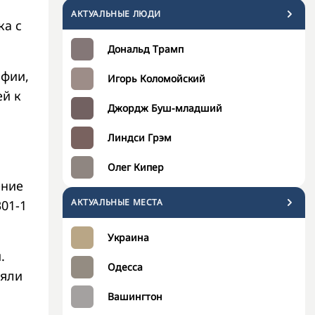
АКТУАЛЬНЫЕ ЛЮДИ
ка с
Дональд Трамп
афии,
Игорь Коломойский
ей к
Джордж Буш-младший
Линдси Грэм
Олег Кипер
ение
АКТУАЛЬНЫЕ МЕСТА
301-1
Украина
.
Одесса
зяли
Вашингтон