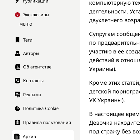
публикации
компьютерную тех
деятельности. Уст
Эксклюзивы
двухлетнего воз
МЕНЮ
Супругам сообщен
Теги
по предварительн
участию в ее соз
Авторы
действий в отношен
Об агентстве
Украины).
Контакты
Кроме этих стате
детской порнограф
Реклама
УК Украины).
Политика Cookie
В настоящее врем
Девочка находитс
Правила пользования
под стражу без в
Архив