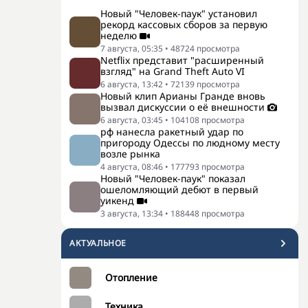
Новый "Человек-паук" установил
рекорд кассовых сборов за первую
неделю
7 августа, 05:35
•
48724
просмотра
Netflix представит "расширенный
взгляд" на Grand Theft Auto VI
6 августа, 13:42
•
72139
просмотра
Новый клип Арианы Гранде вновь
вызвал дискуссии о её внешности
6 августа, 03:45
•
104108
просмотра
рф нанесла ракетный удар по
пригороду Одессы по людному месту
возле рынка
4 августа, 08:46
•
177793
просмотра
Новый "Человек-паук" показал
ошеломляющий дебют в первый
уикенд
3 августа, 13:34
•
188448
просмотра
АКТУАЛЬНОЕ
Отопление
Техника