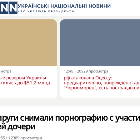
смотра
12:48
•
20929
просмотра
е резервы Украины
рф атаковала Одессу:
тились до $51,2 млрд
предварительно, повреждён ста
"Черноморец", есть пострадавши
пруги снимали порнографию с участ
ей дочери
:55
•
12389
просмотра