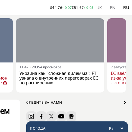
UK
EN
RU
$
44.76
€
51.67
↑
0.07
↑
0.05
11:42
•
20354
просмотра
7 августа, 1
Украина как "сложная дилемма": FT
ЕС ввёл н
дион
узнала о внутренних переговорах ЕС
из-за уси
е
по расширению
- кто в сп
СЛЕДИТЕ ЗА НАМИ
ием
ПОГОДА