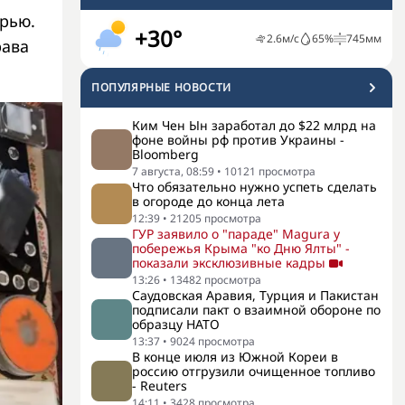
ерью.
+30°
2.6
м/с
65
%
745
мм
рава
ПОПУЛЯРНЫЕ НОВОСТИ
Ким Чен Ын заработал до $22 млрд на
фоне войны рф против Украины -
Bloomberg
7 августа, 08:59
•
10121
просмотра
Что обязательно нужно успеть сделать
в огороде до конца лета
12:39
•
21205
просмотра
ГУР заявило о "параде" Magura у
побережья Крыма "ко Дню Ялты" -
показали эксклюзивные кадры
13:26
•
13482
просмотра
Саудовская Аравия, Турция и Пакистан
подписали пакт о взаимной обороне по
образцу НАТО
13:37
•
9024
просмотра
В конце июля из Южной Кореи в
россию отгрузили очищенное топливо
- Reuters
14:11
•
3428
просмотра