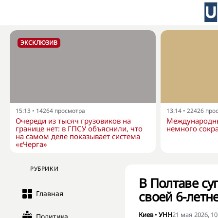
ЭКСКЛЮЗИВ
15:13
•
14264
просмотра
13:14
•
22426
про
Очереди из тысяч грузовиков на
Международны
границе нет: в ГПСУ объяснили, что
немного сокра
на самом деле показывает система
«єЧерга»
РУБРИКИ
В Полтаве су
своей 6-летн
Главная
Киев
•
УНН
21 мая 2026, 10
Политика