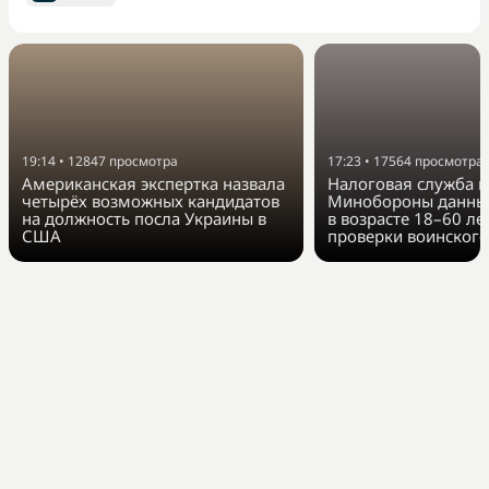
19:14
•
12847
просмотра
17:23
•
17564
просмотра
Американская экспертка назвала
Налоговая служба п
четырёх возможных кандидатов
Минобороны данные
на должность посла Украины в
в возрасте 18–60 ле
США
проверки воинского