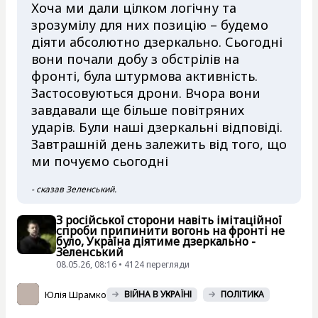
Хоча ми дали цілком логічну та
зрозумілу для них позицію – будемо
діяти абсолютно дзеркально. Сьогодні
вони почали добу з обстрілів на
фронті, була штурмова активність.
Застосовуються дрони. Вчора вони
завдавали ще більше повітряних
ударів. Були наші дзеркальні відповіді.
Завтрашній день залежить від того, що
ми почуємо сьогодні
- сказав Зеленський.
З російської сторони навіть імітаційної
спроби припинити вогонь на фронті не
було, Україна діятиме дзеркально -
Зеленський
08.05.26, 08:16 • 4124 перегляди
Юлія Шрамко
ВІЙНА В УКРАЇНІ
ПОЛІТИКА