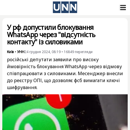
У рф допустили блокування
WhatsApp через "відсутність
контакту" із силовиками
Київ
•
УНН
24 грудня 2024, 08:19
•
16849
перегляди
російські депутати заявили про високу
ймовірність блокування WhatsApp через відмову
співпрацювати з силовиками. Месенджер внесли
до реєстру ОПІ, що дозволяє фсб вимагати ключі
шифрування.