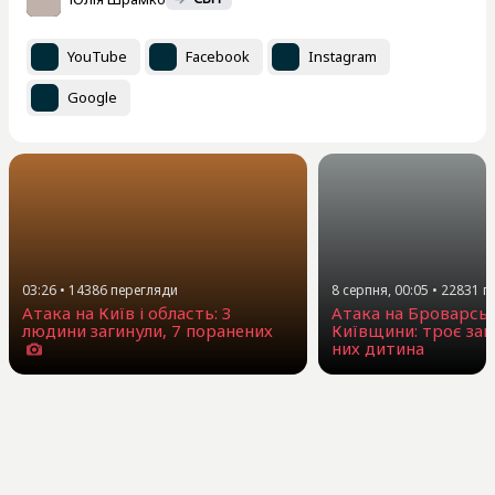
YouTube
Facebook
Instagram
Google
03:26
•
14386
перегляди
8 серпня, 00:05
•
22831
п
Атака на Київ і область: 3
Атака на Броварсь
людини загинули, 7 поранених
Київщини: троє заг
них дитина