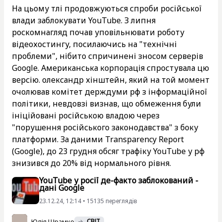
На цьому тлі продовжуються спроби російської
влади заблокувати YouTube. З липня
роскомнагляд почав уповільнювати роботу
відеохостингу, посилаючись на "технічні
проблеми", нібито спричинені зносом серверів
Google. Американська корпорація спростувала цю
версію. олександр хінштейн, який на той момент
очолював комітет держдуми рф з інформаційної
політики, невдовзі визнав, що обмеження були
ініційовані російською владою через
"порушення російського законодавства" з боку
платформи. За даними Transparency Report
(Google), до 23 грудня обсяг трафіку YouTube у рф
знизився до 20% від нормального рівня.
YouTube у росії де-факто заблокований -
дані Google
23.12.24, 12:14 • 15135 переглядiв
Юлія Шрамко
СВІТ