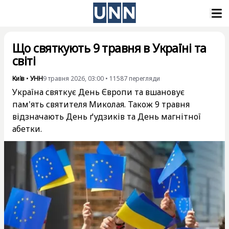
Що святкують 9 травня в Україні та
світі
Київ
•
УНН
9 травня 2026, 03:00
•
11587
перегляди
Україна святкує День Європи та вшановує
пам'ять святителя Миколая. Також 9 травня
відзначають День ґудзиків та День магнітної
абетки.