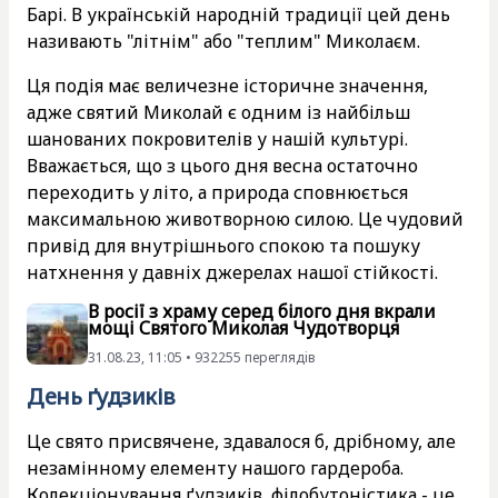
Барі. В українській народній традиції цей день
називають "літнім" або "теплим" Миколаєм.
Ця подія має величезне історичне значення,
адже святий Миколай є одним із найбільш
шанованих покровителів у нашій культурі.
Вважається, що з цього дня весна остаточно
переходить у літо, а природа сповнюється
максимальною животворною силою. Це чудовий
привід для внутрішнього спокою та пошуку
натхнення у давніх джерелах нашої стійкості.
В росії з храму серед білого дня вкрали
мощі Святого Миколая Чудотворця
31.08.23, 11:05 • 932255 переглядiв
День ґудзиків
Це свято присвячене, здавалося б, дрібному, але
незамінному елементу нашого гардероба.
Колекціонування ґудзиків, філобутоністика - це