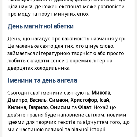
ціла наука, де кожен експонат може розповісти
про моду та побут минулих епох.
День магнітної абетки
День, що нагадує про важливість навчання у грі.
Це маленьке свято для тих, хто цінує слово,
займається літературною творчістю або просто
любить складати сенси з окремих літер на
дверцятах холодильника.
Іменини та день ангела
Сьогодні свої іменини святкують:
Микола
,
Дмитро
,
Василь
,
Симеон
,
Христофор
,
Ісай
,
Килина
,
Гаврило
,
Онисим
та
Філат
. Нехай це
дев'яте травня буде наповнене світлом, новими
ідеями для творчих текстів та відчуттям того, що
ми є частиною великої та вільної історії.