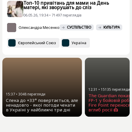
Топ-10 привітань для мами на День
матері, які зворушать до сліз
06.05.26, 19:34 • 71497 переглядiв
Олександра Месенко
СУСПІЛЬСТВО
КУЛЬТУРА
Європейський Союз
Україна
12:31
•
15135
перегляди
15:37
•
3048
перегляди
The Guardian показ
Спека до +33° повертається, але
FP-1 у бойовій робо
ненадовго - якої погоди чекати
Fire Point перенося
в Україні у найближчі три дні
вглиб росії