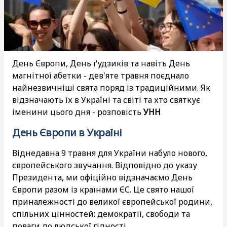
День Європи, День ґудзиків та навіть День
магнітної абетки - дев'яте травня поєднало
найнезвичніші свята поряд із традиційними. Як
відзначають їх в Україні та світі та хто святкує
іменини цього дня - розповість
УНН
День Європи в Україні
Віднедавна 9 травня для України набуло нового,
європейського звучання. Відповідно до указу
Президента, ми офіційно відзначаємо День
Європи разом із країнами ЄС. Це свято нашої
приналежності до великої європейської родини,
спільних цінностей: демократії, свободи та
поваги до людської гідності.