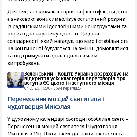
Для тих, хто вивчає історію та філософію, ця дата
є знаковою: вона символізує остаточний розрив
із радянськими ідеологічними конструктами та
перехід до наративу єдності. Це день
солідарності, який нагадує, що мир і стабільність
на континенті будуються на вмінні домовлятися
та підтримувати одне одного в часи
випробувань.
Зеленський - Кошті: Україна розраховує на
відкриття усіх кластерів переговорів про
вступ з ЄС цього і наступного місяця
04.05.26, 16:30 • 3694 перегляди
Перенесення мощей святителя і
чудотворця Миколая
У духовному календарі сьогодні особливе свято -
Перенесення мощей святителя і чудотворця
Миколая з Мір Лікійських до італійського міста