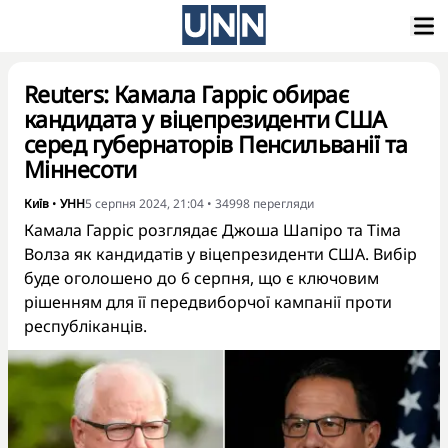
Reuters: Камала Гарріс обирає
кандидата у віцепрезиденти США
серед губернаторів Пенсильванії та
Міннесоти
Київ
•
УНН
5 серпня 2024, 21:04
•
34998
перегляди
Камала Гарріс розглядає Джоша Шапіро та Тіма
Волза як кандидатів у віцепрезиденти США. Вибір
буде оголошено до 6 серпня, що є ключовим
рішенням для її передвиборчої кампанії проти
республіканців.