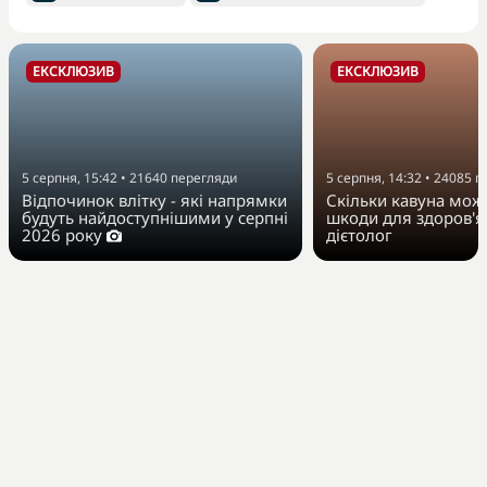
ЕКСКЛЮЗИВ
ЕКСКЛЮЗИВ
5 серпня, 15:42
•
21640
перегляди
5 серпня, 14:32
•
24085
п
Відпочинок влітку - які напрямки
Скільки кавуна можн
будуть найдоступнішими у серпні
шкоди для здоров'я
2026 року
дієтолог