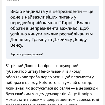
Вибір кандидата у віцепрезиденти — це
одне з найважливіших питань у
передвиборчій кампанії Гарріс. Вдало
обрати віцепрезидента важливо, щоб
успішно кинути виклик республіканцям
Дональду Трампу та Джеймсу Девіду
Венсу.
йдеться у повідомленні.
51-річний Джош Шапіро — популярний
губернатор штату Пенсильванія, в якому
обовʼязково треба перемогти, щоб перемогти у
виборах в цілому. Крім того, він умілий оратор,
який знає, як достукатися до селян — а це завжди
було слабким місцем демократів. А ще Шапіро
може стати першим віцепрезидентом-євреєм, тоді
як Гарріс прагне стати першою жінкою-