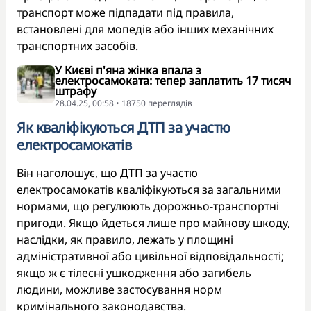
транспорт може підпадати під правила,
встановлені для мопедів або інших механічних
транспортних засобів.
У Києві п'яна жінка впала з
електросамоката: тепер заплатить 17 тисяч
штрафу
28.04.25, 00:58 • 18750 переглядiв
Як кваліфікуються ДТП за участю
електросамокатів
Він наголошує, що ДТП за участю
електросамокатів кваліфікуються за загальними
нормами, що регулюють дорожньо-транспортні
пригоди. Якщо йдеться лише про майнову шкоду,
наслідки, як правило, лежать у площині
адміністративної або цивільної відповідальності;
якщо ж є тілесні ушкодження або загибель
людини, можливе застосування норм
кримінального законодавства.