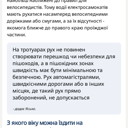
найбільш наближені до правил для
велосипедистів. Тому водії електросамокатів
мають рухатися насамперед велосипедними
доріжками або смугами, а за їх відсутності -
якомога ближче до правого краю проїжджої
частини.
На тротуарах рух не повинен
створювати перешкод чи небезпеки для
пішоходів, а в пішохідних зонах
швидкість має бути мінімальною та
безпечною. Рух автомагістралями,
швидкісними дорогами або в інших
місцях, де такий рух прямо
заборонений, не допускається
- додає Ясько.
З якого віку можна їздити на