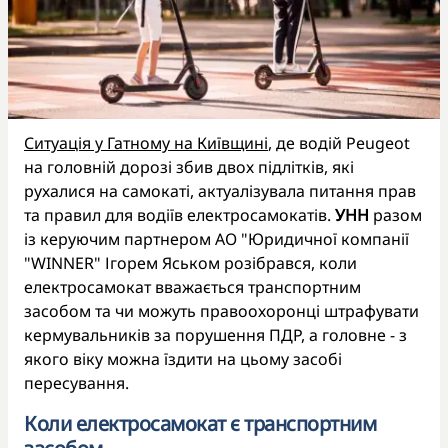
Ситуація у Гатному на Київщині
, де водій Peugeot
на головній дорозі збив двох підлітків, які
рухалися на самокаті, актуалізувала питання прав
та правил для водіїв електросамокатів.
УНН
разом
із керуючим партнером АО "Юридичної компанії
"WINNER" Ігорем Яськом розібрався, коли
електросамокат вважається транспортним
засобом та чи можуть правоохоронці штрафувати
кермувальників за порушення ПДР, а головне - з
якого віку можна їздити на цьому засобі
пересування.
Коли електросамокат є транспортним