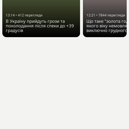
13:14
•
412
перегляди
12:21
•
7844
перегляди
В Україну прийдуть грози та
Що таке "золота год
похолодання після спеки до +39
якого віку немовля
градусів
виключно грудного