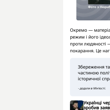
Окремо — матеріа
режим і його ідео
проти людяності —
покарання. Це наг
Збереження та
частиною полі
історичної сп
- додали в Мін’юсті.
Українці че
зробив заяв