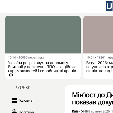
10:14
•
10050
перегляди
10:01
•
13361
пер
Україна розраховує на допомогу
Вступ-2026: м
Британії у посиленні ППО, авіаційних
вступників от
спроможностей і виробництві дронів
вишів, понад 
РУБРИКИ
Мін’юст до Д
показав докум
Головна
Київ
•
УНН
8 травня 2026, 1
Політика