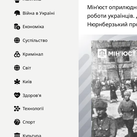
Мін’юст оприлюдни
Війна в Україні
роботи українців.
Нюрнберзький пр
Економіка
Суспільство
Кримінал
Світ
Київ
Здоров'я
Технології
Спорт
Культура