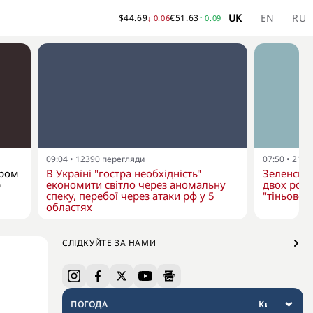
UK
EN
RU
$
44.69
€
51.63
↓
0.06
↑
0.09
09:04
•
12390
перегляди
07:50
•
2105
ером
В Україні "гостра необхідність"
Зеленськ
p
економити світло через аномальну
двох росі
спеку, перебої через атаки рф у 5
"тіньовог
областях
СЛІДКУЙТЕ ЗА НАМИ
ПОГОДА