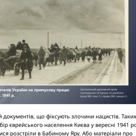
й документів, що фіксують злочини нацистів. Таких
ір єврейського населення Києва у вересні 1941 ро
лися розстріли в Бабиному Яру. Або матеріали про