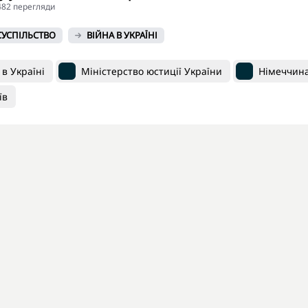
4482 перегляди
СУСПІЛЬСТВО
ВІЙНА В УКРАЇНІ
 в Україні
Міністерство юстиції України
Німеччин
їв