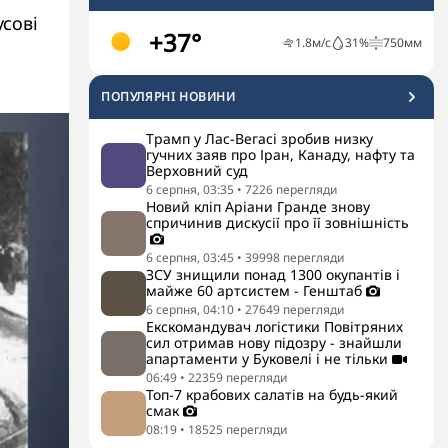
усові
+37°
1.8
м/с
31
%
750
мм
ПОПУЛЯРНI НОВИНИ
Трамп у Лас-Вегасі зробив низку
гучних заяв про Іран, Канаду, нафту та
Верховний суд
6 серпня, 03:35
•
7226
перегляди
Новий кліп Аріани Гранде знову
спричинив дискусії про її зовнішність
6 серпня, 03:45
•
39998
перегляди
ЗСУ знищили понад 1300 окупантів і
майже 60 артсистем - Генштаб
6 серпня, 04:10
•
27649
перегляди
Екскомандувач логістики Повітряних
сил отримав нову підозру - знайшли
апартаменти у Буковелі і не тільки
06:49
•
22359
перегляди
Топ-7 крабових салатів на будь-який
смак
08:19
•
18525
перегляди