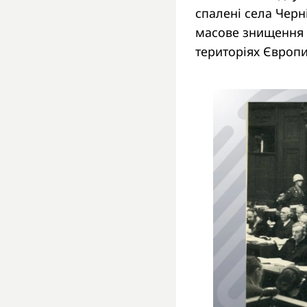
спалені села Черн
масове знищення 
територіях Європи 