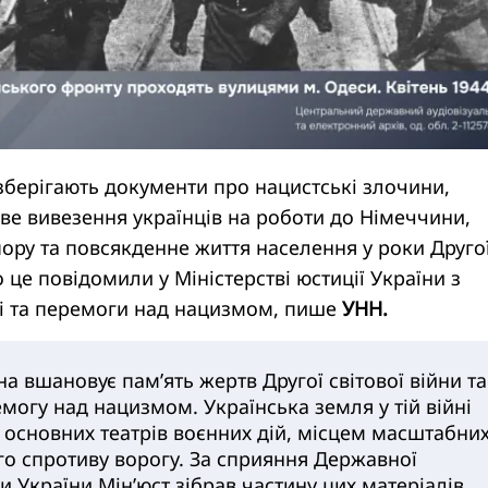
 зберігають документи про нацистські злочини,
ве вивезення українців на роботи до Німеччини,
опору та повсякденне життя населення у роки Друго
о це повідомили у Міністерстві юстиції України з
ті та перемоги над нацизмом, пише
УНН.
на вшановує пам’ять жертв Другої світової війни та
могу над нацизмом. Українська земля у тій війні
з основних театрів воєнних дій, місцем масштабни
го спротиву ворогу. За сприяння Державної
и України Мін’юст зібрав частину цих матеріалів,