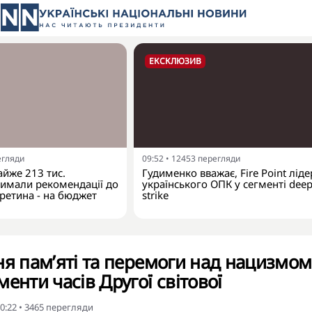
ЕКСКЛЮЗИВ
егляди
09:52
•
12453
перегляди
айже 213 тис.
Гудименко вважає, Fire Point лід
римали рекомендації до
українського ОПК у сегменті dee
третина - на бюджет
strike
ня пам’яті та перемоги над нацизмом
енти часів Другої світової
0:22
•
3465
перегляди