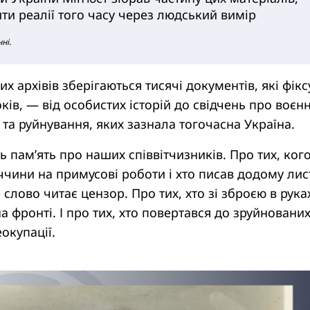
ти реалії того часу через людський вимір
ні.
х архівів зберігаються тисячі документів, які фік
ків, — від особистих історій до свідчень про воєнн
та руйнування, яких зазнала тогочасна Україна.
ь пам’ять про наших співвітчизників. Про тих, ког
чини на примусові роботи і хто писав додому лис
слово читає цензор. Про тих, хто зі зброєю в рука
а фронті. І про тих, хто повертався до зруйновани
еокупації.