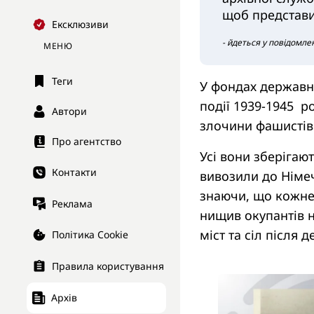
щоб представи
Ексклюзиви
- йдеться у повідомлен
МЕНЮ
Теги
У фондах державни
події 1939-1945 ро
Автори
злочини фашистів 
Про агентство
Усі вони зберігают
Контакти
вивозили до Німеч
знаючи, що кожне 
Реклама
нищив окупантів н
міст та сіл після д
Політика Cookie
Правила користування
Архів