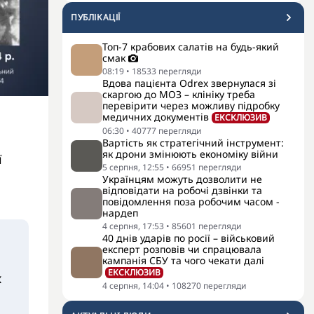
ПУБЛІКАЦІЇ
Топ-7 крабових салатів на будь-який
смак
08:19
•
18533
перегляди
Вдова пацієнта Odrex звернулася зі
скаргою до МОЗ – клініку треба
перевірити через можливу підробку
медичних документів
ЕКСКЛЮЗИВ
06:30
•
40777
перегляди
Вартість як стратегічний інструмент:
як дрони змінюють економіку війни
ї
5 серпня, 12:55
•
66951
перегляди
Українцям можуть дозволити не
відповідати на робочі дзвінки та
повідомлення поза робочим часом -
нардеп
4 серпня, 17:53
•
85601
перегляди
40 днів ударів по росії – військовий
експерт розповів чи спрацювала
кампанія СБУ та чого чекати далі
ЕКСКЛЮЗИВ
х
4 серпня, 14:04
•
108270
перегляди