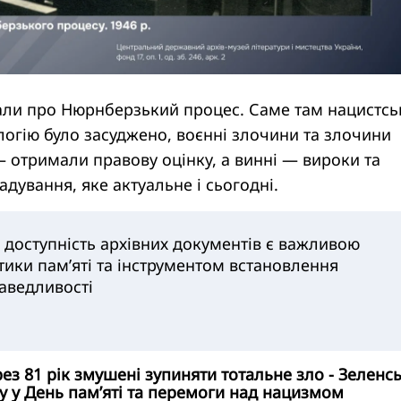
ли про Нюрнберзький процес. Саме там нацистсь
логію було засуджено, воєнні злочини та злочини
 отримали правову оцінку, а винні — вироки та
адування, яке актуальне і сьогодні.
 доступність архівних документів є важливою
тики пам’яті та інструментом встановлення
раведливості
рез 81 рік змушені зупиняти тотальне зло - Зеленс
у у День пам’яті та перемоги над нацизмом