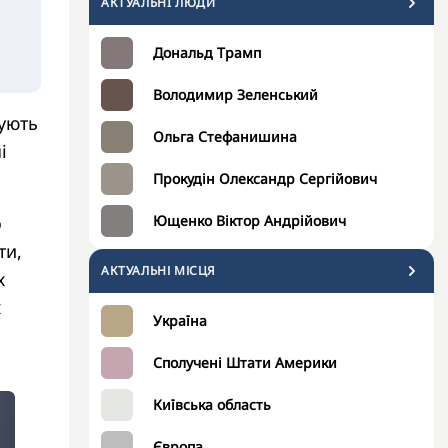
АКТУАЛЬНI ЛЮДИ
Дональд Трамп
Володимир Зеленський
сують
Ольга Стефанишина
і
Прокудін Олександр Сергійович
о
Ющенко Віктор Андрійович
ти,
АКТУАЛЬНІ МІСЦЯ
х
х
Україна
Сполучені Штати Америки
Київська область
Європа