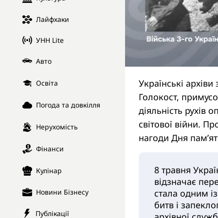
Лайфхаки
УНН Lite
Авто
Українські архіви
Освіта
Голокост, примусо
Погода та довкілля
діяльність рухів 
світової війни. Пр
Нерухомість
нагоди Дня пам’я
Фінанси
8 травня Украї
Кулінар
відзначає пере
стала одним і
Новини Бізнесу
битв і запекло
Публікації
архівної служб