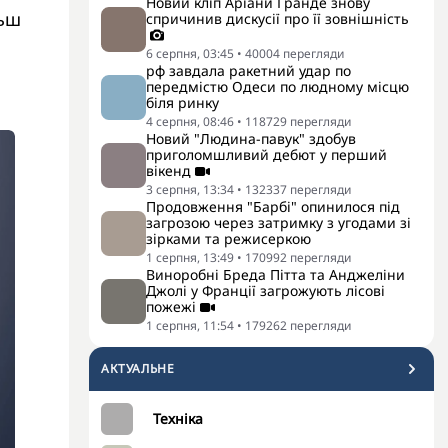
Новий кліп Аріани Гранде знову
льш
спричинив дискусії про її зовнішність
6 серпня, 03:45
•
40004
перегляди
рф завдала ракетний удар по
передмістю Одеси по людному місцю
біля ринку
4 серпня, 08:46
•
118729
перегляди
Новий "Людина-павук" здобув
приголомшливий дебют у перший
вікенд
3 серпня, 13:34
•
132337
перегляди
Продовження "Барбі" опинилося під
загрозою через затримку з угодами зі
зірками та режисеркою
1 серпня, 13:49
•
170992
перегляди
Виноробні Бреда Пітта та Анджеліни
Джолі у Франції загрожують лісові
пожежі
1 серпня, 11:54
•
179262
перегляди
АКТУАЛЬНЕ
Техніка